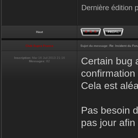
Dernière édition 
Haut
Club Supra France
Sujet du message:
Re: Incident du Fo
Certain bug a
Inscription:
Mar 16 Juil 2013 21:16
Messages:
82
confirmation
Cela est aléa
Pas besoin de
pas jour afi