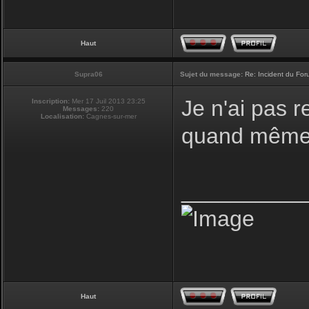
Haut
Supra06
Sujet du message:
Re: Incident du Fo
Je n'ai pas r
Inscription:
Mer 17 Juil 2013 23:25
Messages:
220
Localisation:
Cagnes-sur-mer
quand même 
__________
Haut