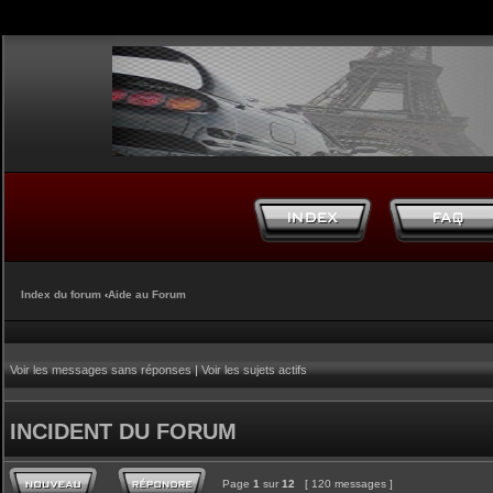
Index du forum
‹
Aide au Forum
Voir les messages sans réponses
|
Voir les sujets actifs
INCIDENT DU FORUM
Page
1
sur
12
[ 120 messages ]