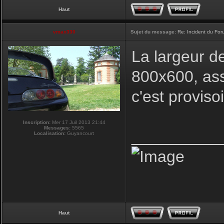
Haut
vmax330
Sujet du message:
Re: Incident du Fo
La largeur d
800x600, ass
c'est proviso
Inscription:
Mer 17 Juil 2013 21:44
Messages:
5565
__________
Localisation:
Guyancourt
Haut