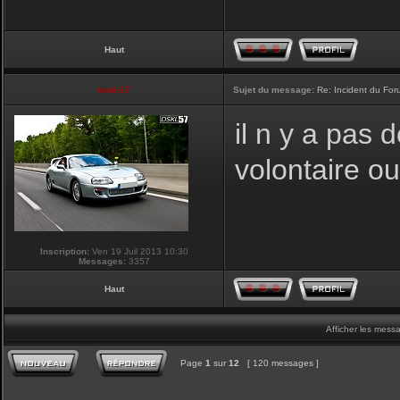
Haut
touti-17
Sujet du message:
Re: Incident du Fo
il n y a pas
volontaire o
Inscription:
Ven 19 Juil 2013 10:30
Messages:
3357
Haut
Afficher les mess
Page
1
sur
12
[ 120 messages ]