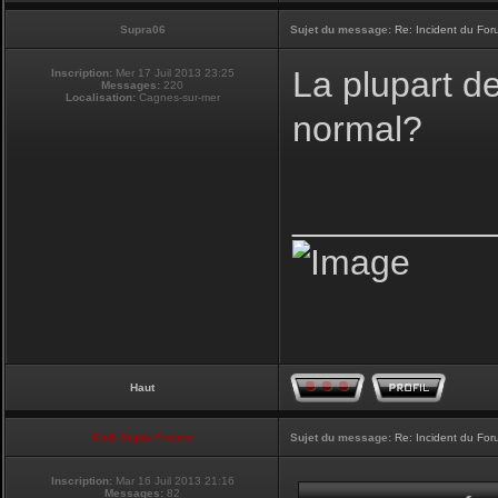
Supra06
Sujet du message:
Re: Incident du Fo
La plupart d
Inscription:
Mer 17 Juil 2013 23:25
Messages:
220
Localisation:
Cagnes-sur-mer
normal?
__________
Haut
Club Supra France
Sujet du message:
Re: Incident du Fo
Inscription:
Mar 16 Juil 2013 21:16
Messages:
82