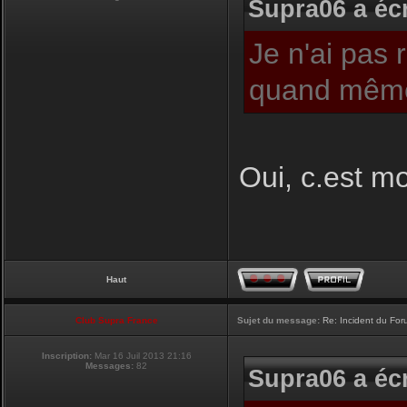
Supra06 a écr
Je n'ai pas 
quand même
Oui, c.est moi
Haut
Club Supra France
Sujet du message:
Re: Incident du Fo
Inscription:
Mar 16 Juil 2013 21:16
Messages:
82
Supra06 a écr