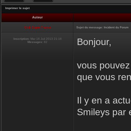
Imprimer le sujet
Auteur
Club Supra France
Sujet du message:
Incident du Forum
Bonjour,
Inscription:
Mar 16 Juil 2013 21:16
Messages:
82
vous pouvez i
que vous ren
Il y en a act
Smileys par