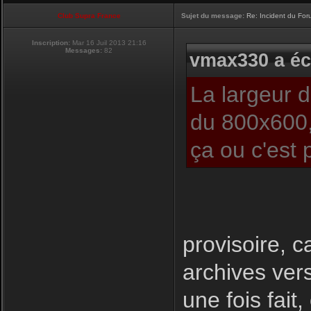
Club Supra France
Sujet du message:
Re: Incident du Fo
Inscription:
Mar 16 Juil 2013 21:16
Messages:
82
vmax330 a écr
La largeur 
du 800x600,
ça ou c'est 
provisoire, c
archives ver
une fois fait