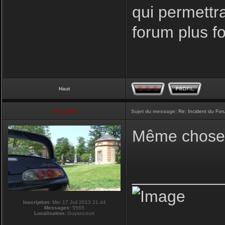
qui permettr
forum plus f
Haut
vmax330
Sujet du message:
Re: Incident du Fo
Même chose p
__________
Inscription:
Mer 17 Juil 2013 21:44
Messages:
5565
Localisation:
Guyancourt