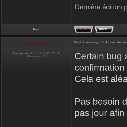
Dernière édition 
Haut
Club Supra France
Sujet du message:
Re: Incident du Fo
Certain bug a
Inscription:
Mar 16 Juil 2013 21:16
Messages:
82
confirmation
Cela est aléa
Pas besoin de
pas jour afi