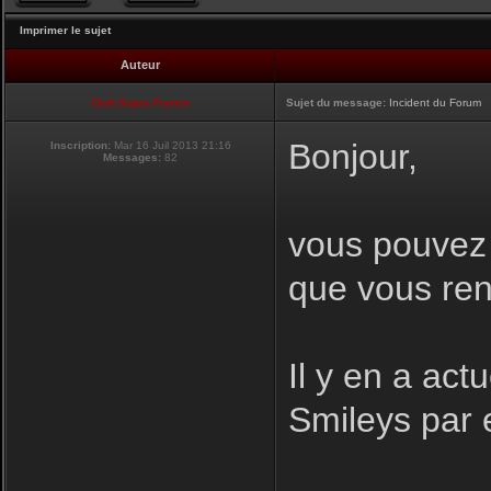
Imprimer le sujet
Auteur
Club Supra France
Sujet du message:
Incident du Forum
Bonjour,
Inscription:
Mar 16 Juil 2013 21:16
Messages:
82
vous pouvez i
que vous ren
Il y en a act
Smileys par