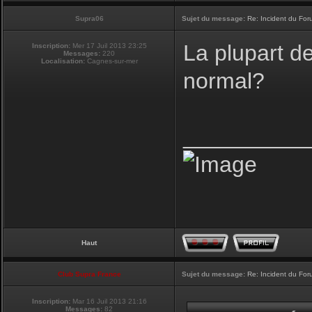
Supra06
Sujet du message:
Re: Incident du Fo
La plupart d
Inscription:
Mer 17 Juil 2013 23:25
Messages:
220
Localisation:
Cagnes-sur-mer
normal?
__________
Haut
Club Supra France
Sujet du message:
Re: Incident du Fo
Inscription:
Mar 16 Juil 2013 21:16
Messages:
82