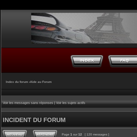
Index du forum
‹
Aide au Forum
Voir les messages sans réponses
|
Voir les sujets actifs
INCIDENT DU FORUM
Page
1
sur
12
[ 120 messages ]