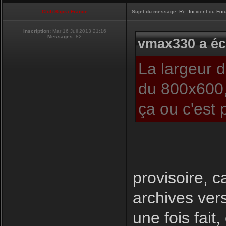
Club Supra France
Sujet du message:
Re: Incident du Fo
Inscription:
Mar 16 Juil 2013 21:16
Messages:
82
vmax330 a écr
La largeur 
du 800x600,
ça ou c'est 
provisoire, c
archives ver
une fois fait