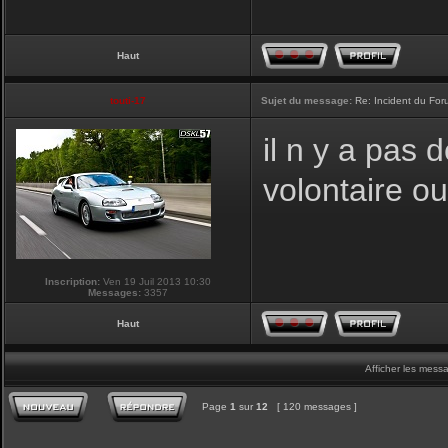
Haut
touti-17
Sujet du message:
Re: Incident du Fo
il n y a pas
volontaire o
Inscription:
Ven 19 Juil 2013 10:30
Messages:
3357
Haut
Afficher les mess
Page
1
sur
12
[ 120 messages ]