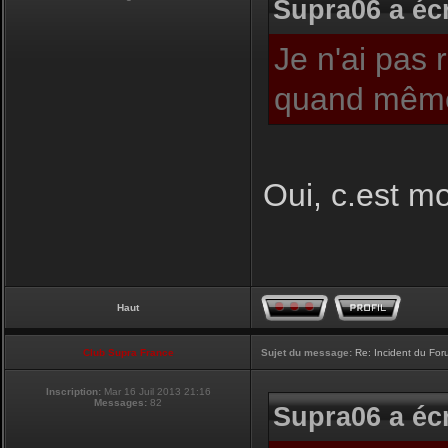
Supra06 a écr
Je n'ai pas 
quand même
Oui, c.est moi
Haut
Club Supra France
Sujet du message:
Re: Incident du Fo
Inscription:
Mar 16 Juil 2013 21:16
Messages:
82
Supra06 a écr