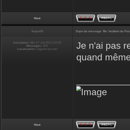
Haut
Supra06
Sujet du message:
Re: Incident du Fo
Je n'ai pas r
Inscription:
Mer 17 Juil 2013 23:25
Messages:
220
Localisation:
Cagnes-sur-mer
quand même 
__________
Haut