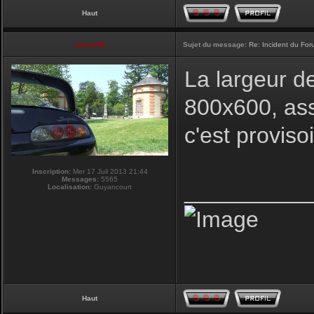
Haut
vmax330
Sujet du message:
Re: Incident du Fo
La largeur d
800x600, ass
c'est proviso
Inscription:
Mer 17 Juil 2013 21:44
Messages:
5565
__________
Localisation:
Guyancourt
Haut