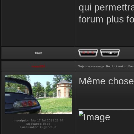
qui permettr
forum plus f
Haut
vmax330
Sujet du message:
Re: Incident du Fo
Même chose p
__________
Inscription:
Mer 17 Juil 2013 21:44
Messages:
5565
Localisation:
Guyancourt