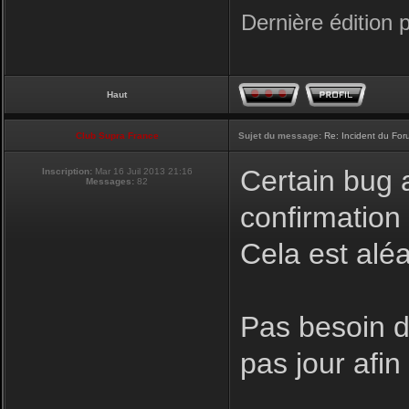
Dernière édition 
Haut
Club Supra France
Sujet du message:
Re: Incident du Fo
Certain bug a
Inscription:
Mar 16 Juil 2013 21:16
Messages:
82
confirmation
Cela est aléa
Pas besoin de
pas jour afi