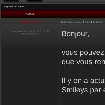
Imprimer le sujet
Auteur
Club Supra France
Sujet du message:
Incident du Forum
Bonjour,
Inscription:
Mar 16 Juil 2013 21:16
Messages:
82
vous pouvez i
que vous ren
Il y en a act
Smileys par