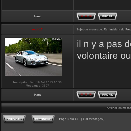
Haut
touti-17
Sujet du message:
Re: Incident du Fo
il n y a pas
volontaire o
Inscription:
Ven 19 Juil 2013 10:30
Messages:
3357
Haut
Afficher les mess
Page
1
sur
12
[ 120 messages ]