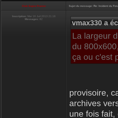
Club Supra France
Sujet du message:
Re: Incident du Fo
Inscription:
Mar 16 Juil 2013 21:16
Messages:
82
vmax330 a écr
La largeur 
du 800x600,
ça ou c'est 
provisoire, c
archives ver
une fois fait