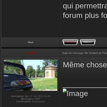
qui permettr
forum plus f
Haut
vmax330
Sujet du message:
Re: Incident du Fo
Même chose p
__________
Inscription:
Mer 17 Juil 2013 21:44
Messages:
5565
Localisation:
Guyancourt