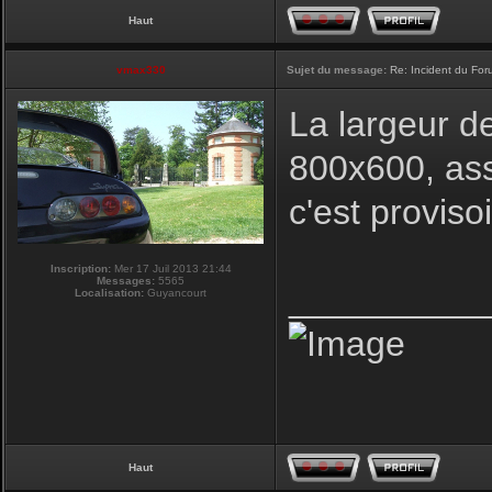
Haut
vmax330
Sujet du message:
Re: Incident du Fo
La largeur d
800x600, ass
c'est proviso
Inscription:
Mer 17 Juil 2013 21:44
Messages:
5565
__________
Localisation:
Guyancourt
Haut