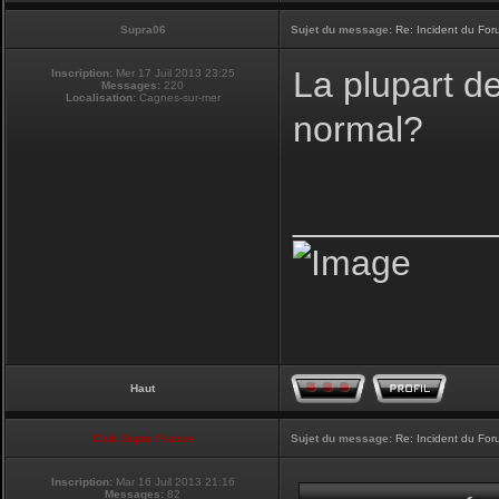
Supra06
Sujet du message:
Re: Incident du Fo
La plupart d
Inscription:
Mer 17 Juil 2013 23:25
Messages:
220
Localisation:
Cagnes-sur-mer
normal?
__________
Haut
Club Supra France
Sujet du message:
Re: Incident du Fo
Inscription:
Mar 16 Juil 2013 21:16
Messages:
82