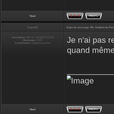
Haut
Supra06
Sujet du message:
Re: Incident du Fo
Je n'ai pas r
Inscription:
Mer 17 Juil 2013 23:25
Messages:
220
Localisation:
Cagnes-sur-mer
quand même 
__________
Haut