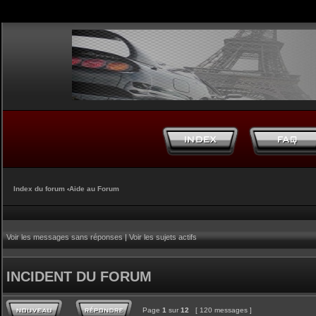
Index du forum
‹
Aide au Forum
Voir les messages sans réponses
|
Voir les sujets actifs
INCIDENT DU FORUM
Page
1
sur
12
[ 120 messages ]