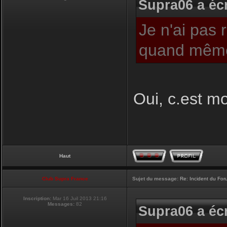
Supra06 a écr
Je n'ai pas 
quand même
Oui, c.est moi
Haut
Club Supra France
Sujet du message:
Re: Incident du Fo
Inscription:
Mar 16 Juil 2013 21:16
Messages:
82
Supra06 a écr