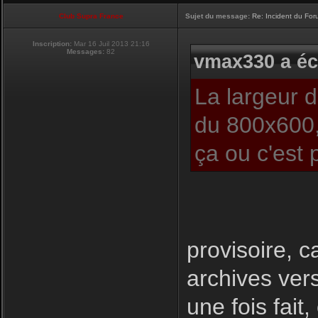
Club Supra France
Sujet du message:
Re: Incident du Fo
Inscription:
Mar 16 Juil 2013 21:16
Messages:
82
vmax330 a écr
La largeur 
du 800x600,
ça ou c'est 
provisoire, c
archives ver
une fois fait