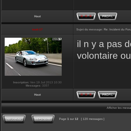
Haut
touti-17
Sujet du message:
Re: Incident du Fo
il n y a pas
volontaire o
Inscription:
Ven 19 Juil 2013 10:30
Messages:
3357
Haut
Afficher les mess
Page
1
sur
12
[ 120 messages ]