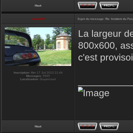
Haut
vmax330
Sujet du message:
Re: Incident du Fo
La largeur d
800x600, ass
c'est proviso
Inscription:
Mer 17 Juil 2013 21:44
Messages:
5565
__________
Localisation:
Guyancourt
Haut