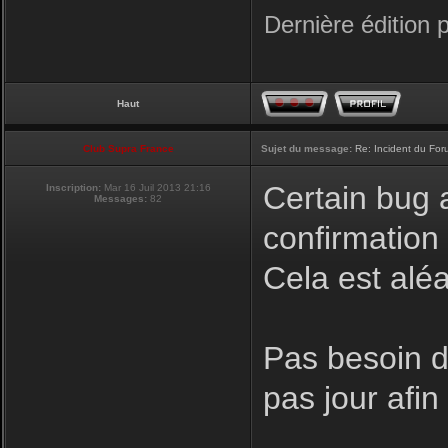
Dernière édition 
Haut
Club Supra France
Sujet du message:
Re: Incident du Fo
Certain bug a
Inscription:
Mar 16 Juil 2013 21:16
Messages:
82
confirmation
Cela est aléa
Pas besoin de
pas jour afi