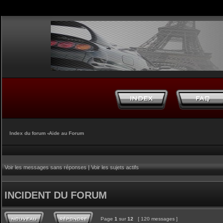
Index du forum
‹
Aide au Forum
Voir les messages sans réponses
|
Voir les sujets actifs
INCIDENT DU FORUM
Page
1
sur
12
[ 120 messages ]