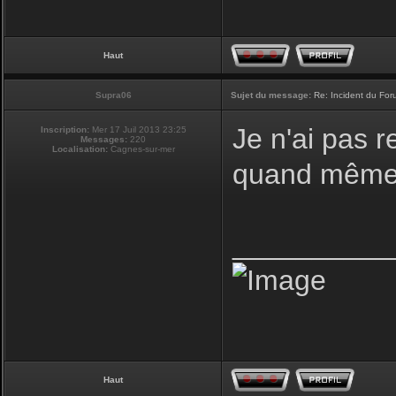
Haut
Supra06
Sujet du message:
Re: Incident du Fo
Je n'ai pas r
Inscription:
Mer 17 Juil 2013 23:25
Messages:
220
Localisation:
Cagnes-sur-mer
quand même 
__________
Haut