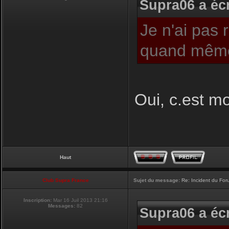
Supra06 a écr
Je n'ai pas 
quand même
Oui, c.est moi
Haut
Club Supra France
Sujet du message:
Re: Incident du Fo
Inscription:
Mar 16 Juil 2013 21:16
Messages:
82
Supra06 a écr