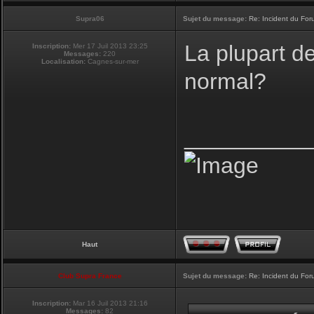
Supra06
Sujet du message:
Re: Incident du Fo
La plupart d
Inscription:
Mer 17 Juil 2013 23:25
Messages:
220
Localisation:
Cagnes-sur-mer
normal?
__________
Haut
Club Supra France
Sujet du message:
Re: Incident du Fo
Inscription:
Mar 16 Juil 2013 21:16
Messages:
82