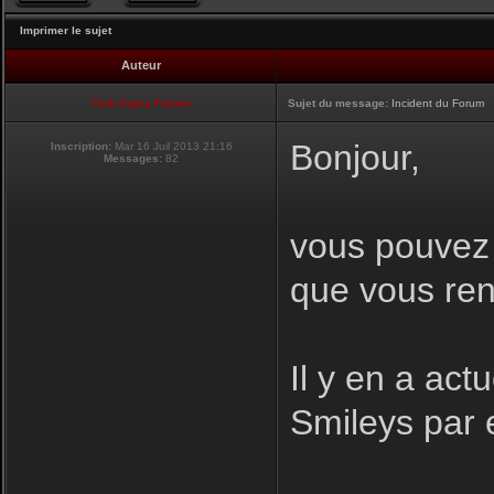
Imprimer le sujet
Auteur
Club Supra France
Sujet du message:
Incident du Forum
Bonjour,
Inscription:
Mar 16 Juil 2013 21:16
Messages:
82
vous pouvez i
que vous ren
Il y en a act
Smileys par