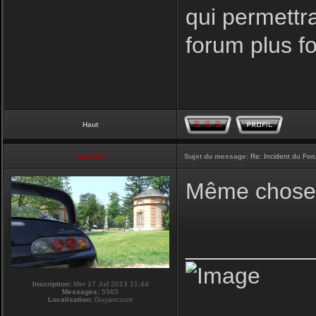
qui permettr
forum plus f
Haut
vmax330
Sujet du message:
Re: Incident du Fo
Même chose p
__________
Inscription:
Mer 17 Juil 2013 21:44
Messages:
5565
Localisation:
Guyancourt