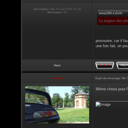
Inscription:
Mar 16 Juil 2013 21:16
Messages:
82
vmax330 a écrit:
La largeur des ph
provisoire, car il 
une fois fait, on p
Haut
vmax330
Sujet du message:
Re: 
Même chose pour l'
________________