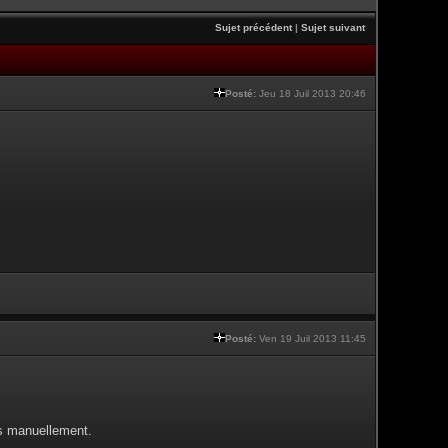
Sujet précédent
|
Sujet suivant
Posté:
Jeu 18 Juil 2013 20:46
Posté:
Ven 19 Juil 2013 11:45
es manuellement.