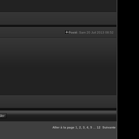
Posté:
Sam 20 Juil 2013 08:52
Aller à la page
1
,
2
,
3
,
4
,
5
...
12
Suivante