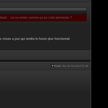
tant... ca va rester comme ça ou c'est provisoire ?
s mises a jour qui rendra le forum plus fonctionnel
Posté:
Ven 19 Juil 2013 21:38