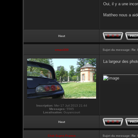
Oui, il y a une inc
Mattheo nous a aide
Haut
vmax330
Sujet du message:
Re: 
La largeur des phot
________________
Inscription:
Mer 17 Juil 2013 21:44
Messages:
5565
Localisation:
Guyancourt
Haut
Club Supra France
Sujet du message:
Re: 