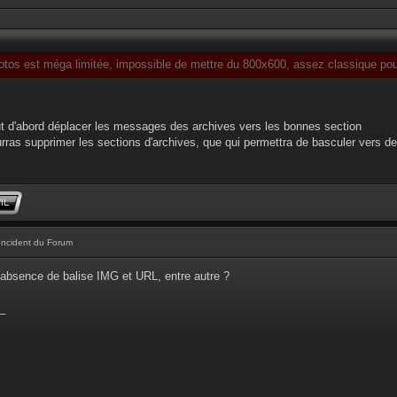
otos est méga limitée, impossible de mettre du 800x600, assez classique pour
faut d'abord déplacer les messages des archives vers les bonnes section
ourras supprimer les sections d'archives, que qui permettra de basculer vers de
Incident du Forum
absence de balise IMG et URL, entre autre ?
_