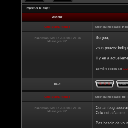
Imprimer le sujet
Auteur
Club Supra France
Sujet du message:
Inci
Bonjour,
Inscription:
Mar 16 Juil 2013 21:16
Messages:
82
vous pouvez indique
Il y en a actuellem
Dernière édition par
Clu
Haut
Club Supra France
Sujet du message:
Re: 
Certain bug apparai
Inscription:
Mar 16 Juil 2013 21:16
Messages:
82
Cela est aléatoire
Pas besoin de vous 