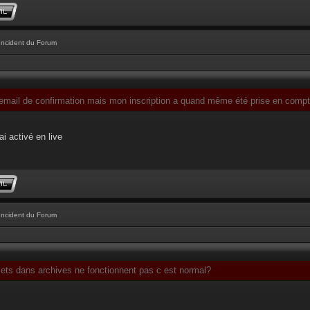
Incident du Forum
l'email de confirmation mais mon inscription a quand même été prise en comp
ai activé en live
Incident du Forum
jets dans archives ne fonctionnent pas c est normal?