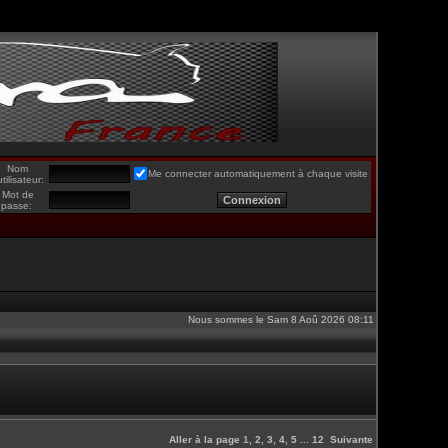
Nom
Me connecter automatiquement à chaque visite
utilisateur:
Mot de
passe:
Nous sommes le Sam 8 Aoû 2026 08:11
Aller à la page
1
,
2
,
3
,
4
,
5
...
12
Suivante