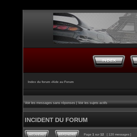
Index du forum
‹
Aide au Forum
Voir les messages sans réponses
|
Voir les sujets actifs
INCIDENT DU FORUM
Page
1
sur
12
[ 120 messages ]