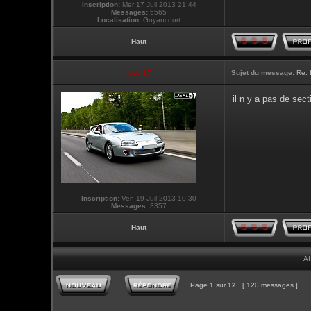
Inscription:
Mer 17 Juil 2013 21:44
Messages:
5565
Localisation:
Guyancourt
Haut
touti-17
Sujet du message:
Re: 
il n y a pas de sec
Inscription:
Ven 19 Juil 2013 10:30
Messages:
3357
Haut
Af
Page
1
sur
12
[ 120 messages ]