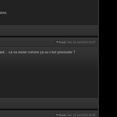
tres.
Posté:
Ven 19 Juil 2013 20:27
nt... ca va rester comme ça ou c'est provisoire ?
Posté:
Ven 19 Juil 2013 20:45