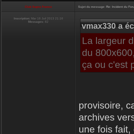
Club Supra France
Sujet du message:
Re: Incident du Fo
Inscription:
Mar 16 Juil 2013 21:16
Messages:
82
vmax330 a écr
La largeur 
du 800x600,
ça ou c'est 
provisoire, c
archives ver
une fois fait