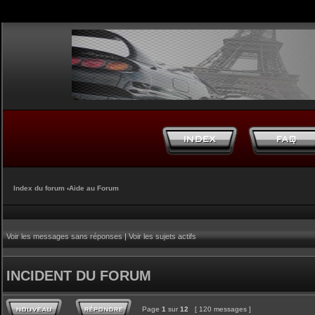
Index du forum
‹
Aide au Forum
Voir les messages sans réponses
|
Voir les sujets actifs
INCIDENT DU FORUM
Page
1
sur
12
[ 120 messages ]