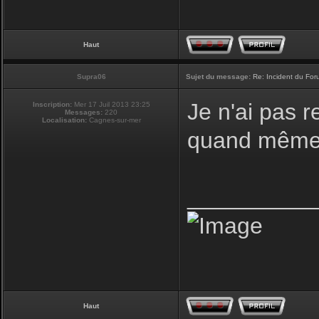
Haut
Supra06
Sujet du message:
Re: Incident du Fo
Je n'ai pas r
Inscription:
Mer 17 Juil 2013 23:25
Messages:
220
Localisation:
Cagnes-sur-mer
quand même 
__________
Haut