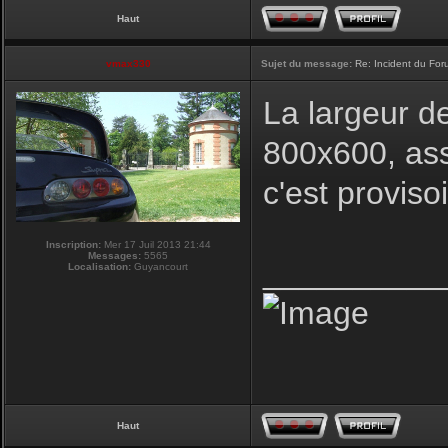
Haut
vmax330
Sujet du message:
Re: Incident du Fo
La largeur d
800x600, ass
c'est proviso
Inscription:
Mer 17 Juil 2013 21:44
Messages:
5565
__________
Localisation:
Guyancourt
Haut