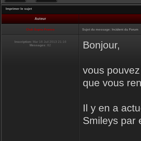
Imprimer le sujet
Auteur
Club Supra France
Sujet du message:
Incident du Forum
Bonjour,
Inscription:
Mar 16 Juil 2013 21:16
Messages:
82
vous pouvez i
que vous ren
Il y en a act
Smileys par