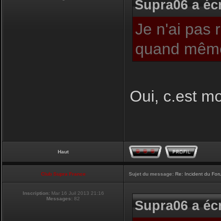
Supra06 a écr
Je n'ai pas 
quand même
Oui, c.est moi
Haut
Club Supra France
Sujet du message:
Re: Incident du Fo
Inscription:
Mar 16 Juil 2013 21:16
Messages:
82
Supra06 a écr