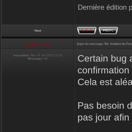
Dernière édition 
Haut
Club Supra France
Sujet du message:
Re: Incident du Fo
Certain bug a
Inscription:
Mar 16 Juil 2013 21:16
Messages:
82
confirmation
Cela est aléa
Pas besoin de
pas jour afi