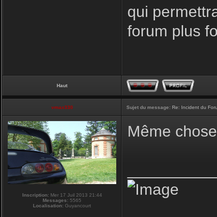
qui permettr
forum plus f
Haut
vmax330
Sujet du message:
Re: Incident du Fo
Même chose p
__________
Inscription:
Mer 17 Juil 2013 21:44
Messages:
5565
Localisation:
Guyancourt