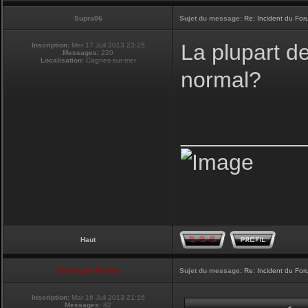
Supra06
Sujet du message:
Re: Incident du Fo
La plupart d
Inscription:
Mer 17 Juil 2013 23:25
Messages:
220
Localisation:
Cagnes-sur-mer
normal?
__________
Haut
Club Supra France
Sujet du message:
Re: Incident du Fo
Inscription:
Mar 16 Juil 2013 21:16
Messages:
82