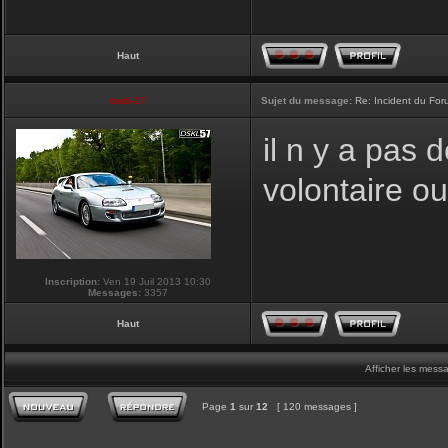
Haut
touti-17
Sujet du message:
Re: Incident du Fo
il n y a pas
volontaire o
Inscription:
Ven 19 Juil 2013 10:30
Messages:
3357
Haut
Afficher les mess
Page
1
sur
12
[ 120 messages ]