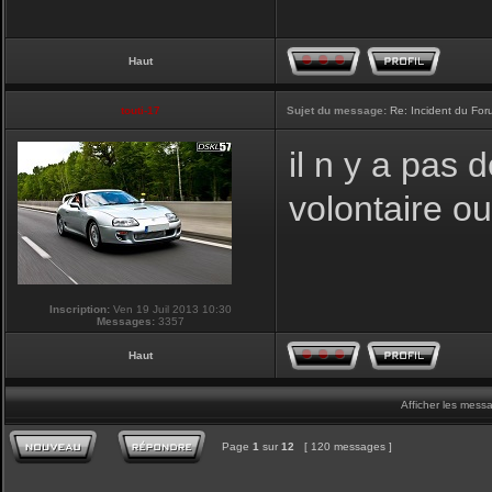
Haut
touti-17
Sujet du message:
Re: Incident du Fo
il n y a pas
volontaire o
Inscription:
Ven 19 Juil 2013 10:30
Messages:
3357
Haut
Afficher les mess
Page
1
sur
12
[ 120 messages ]