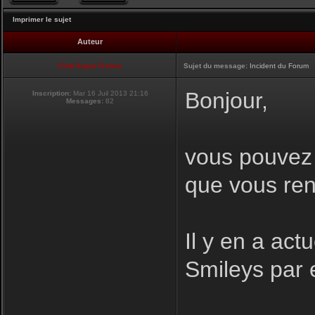
Imprimer le sujet
Auteur
Club Supra France
Sujet du message:
Incident du Forum
Bonjour,
Inscription:
Mar 16 Juil 2013 21:16
Messages:
82
vous pouvez i
que vous ren
Il y en a act
Smileys par