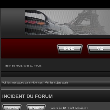
Index du forum
‹
Aide au Forum
Voir les messages sans réponses
|
Voir les sujets actifs
INCIDENT DU FORUM
Page
1
sur
12
[ 120 messages ]