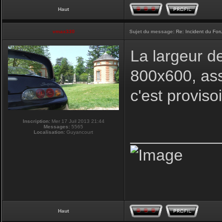
Haut
vmax330
Sujet du message:
Re: Incident du Fo
La largeur d
800x600, ass
c'est proviso
Inscription:
Mer 17 Juil 2013 21:44
Messages:
5565
__________
Localisation:
Guyancourt
Haut