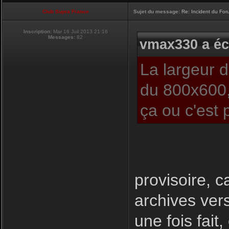
Club Supra France
Sujet du message:
Re: Incident du Fo
Inscription:
Mar 16 Juil 2013 21:16
Messages:
82
vmax330 a écr
La largeur 
du 800x600,
ça ou c'est 
provisoire, c
archives ver
une fois fait