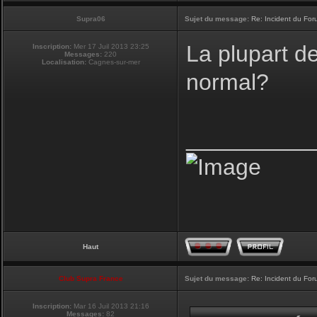
Supra06
Sujet du message:
Re: Incident du Fo
La plupart d
Inscription:
Mer 17 Juil 2013 23:25
Messages:
220
Localisation:
Cagnes-sur-mer
normal?
__________
Haut
Club Supra France
Sujet du message:
Re: Incident du Fo
Inscription:
Mar 16 Juil 2013 21:16
Messages:
82