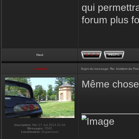
qui permettr
forum plus f
Haut
vmax330
Sujet du message:
Re: Incident du Fo
Même chose p
__________
Inscription:
Mer 17 Juil 2013 21:44
Messages:
5565
Localisation:
Guyancourt