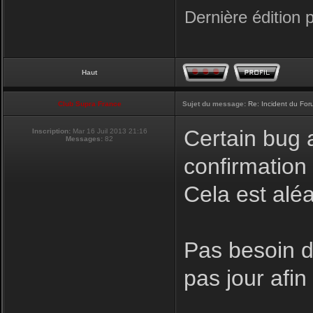
Dernière édition 
Haut
Club Supra France
Sujet du message:
Re: Incident du Fo
Certain bug a
Inscription:
Mar 16 Juil 2013 21:16
Messages:
82
confirmation
Cela est aléa
Pas besoin de
pas jour afi