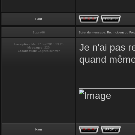
Haut
Supra06
Sujet du message:
Re: Incident du Fo
Je n'ai pas r
Inscription:
Mer 17 Juil 2013 23:25
Messages:
220
Localisation:
Cagnes-sur-mer
quand même 
__________
Haut