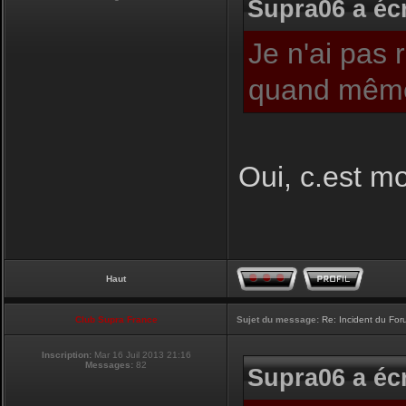
Supra06 a écr
Je n'ai pas 
quand même
Oui, c.est moi
Haut
Club Supra France
Sujet du message:
Re: Incident du Fo
Inscription:
Mar 16 Juil 2013 21:16
Messages:
82
Supra06 a écr