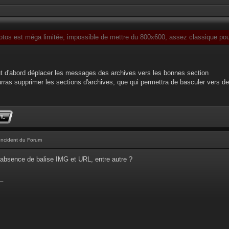
otos est méga limitée, impossible de mettre du 800x600, assez classique pour
faut d'abord déplacer les messages des archives vers les bonnes section
ourras supprimer les sections d'archives, que qui permettra de basculer vers de
Incident du Forum
absence de balise IMG et URL, entre autre ?
_