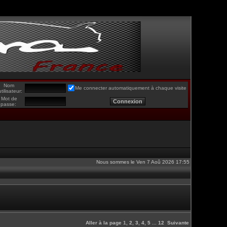
Nom
Me connecter automatiquement à chaque visite
utilisateur:
Mot de
passe:
Nous sommes le Ven 7 Aoû 2026 17:55
Aller à la page
1
,
2
,
3
,
4
,
5
...
12
Suivante