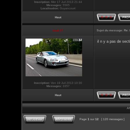
Inscription:
Mer 17 Juil 2013 21:44
Messages:
5565
Localisation:
Guyancourt
Haut
touti-17
Sujet du message:
Re: 
il n y a pas de sec
Inscription:
Ven 19 Juil 2013 10:30
Messages:
3357
Haut
Af
Page
1
sur
12
[ 120 messages ]