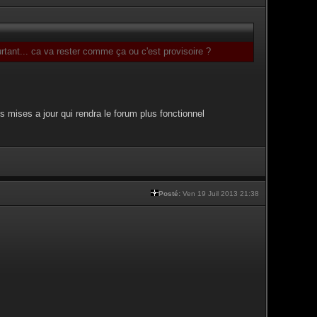
tant... ca va rester comme ça ou c'est provisoire ?
s mises a jour qui rendra le forum plus fonctionnel
Posté:
Ven 19 Juil 2013 21:38