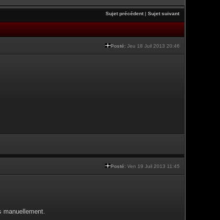
Sujet précédent
|
Sujet suivant
Posté:
Jeu 18 Juil 2013 20:46
Posté:
Ven 19 Juil 2013 11:45
es manuellement.