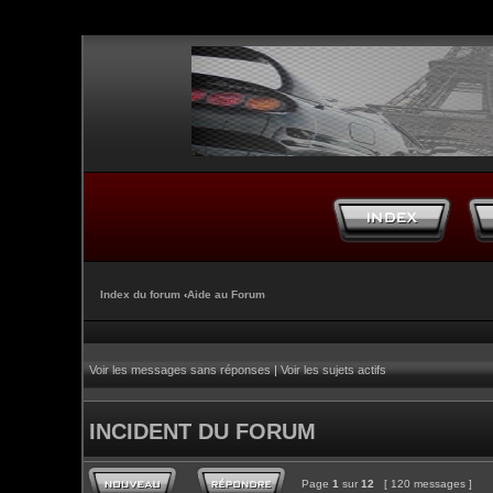
Index du forum
‹
Aide au Forum
Voir les messages sans réponses
|
Voir les sujets actifs
INCIDENT DU FORUM
Page
1
sur
12
[ 120 messages ]