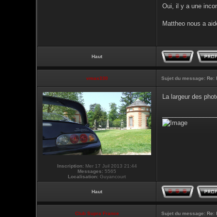
Oui, il y a une inc
Mattheo nous a aide
Haut
vmax330
Sujet du message:
Re: 
La largeur des phot
________________
Inscription:
Mer 17 Juil 2013 21:44
Messages:
5565
Localisation:
Guyancourt
Haut
Club Supra France
Sujet du message:
Re: 