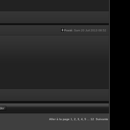
Posté:
Sam 20 Juil 2013 08:52
Aller à la page
1
,
2
,
3
,
4
,
5
...
12
Suivante