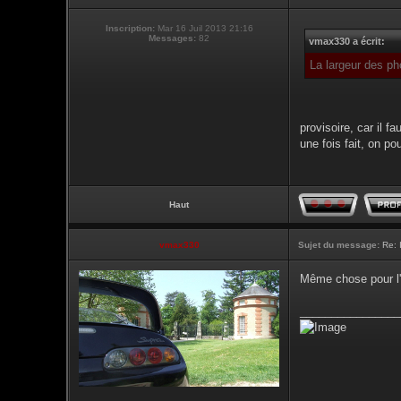
Inscription:
Mar 16 Juil 2013 21:16
Messages:
82
vmax330 a écrit:
La largeur des ph
provisoire, car il 
une fois fait, on p
Haut
vmax330
Sujet du message:
Re: 
Même chose pour l'
________________