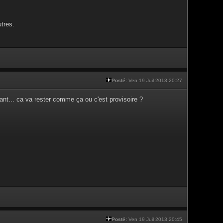
tres.
Posté:
Ven 19 Juil 2013 20:27
nt... ca va rester comme ça ou c'est provisoire ?
Posté:
Ven 19 Juil 2013 20:45