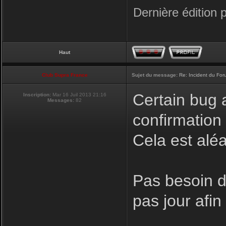
Dernière édition 
Haut
Club Supra France
Sujet du message:
Re: Incident du Fo
Certain bug a
Inscription:
Mar 16 Juil 2013 21:16
Messages:
82
confirmation
Cela est aléa
Pas besoin de
pas jour afi