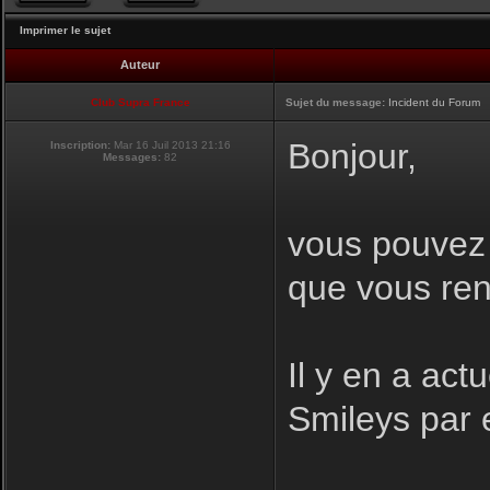
Imprimer le sujet
Auteur
Club Supra France
Sujet du message:
Incident du Forum
Bonjour,
Inscription:
Mar 16 Juil 2013 21:16
Messages:
82
vous pouvez i
que vous ren
Il y en a act
Smileys par