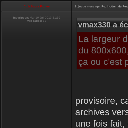
Club Supra France
Sujet du message:
Re: Incident du Fo
Inscription:
Mar 16 Juil 2013 21:16
Messages:
82
vmax330 a écr
La largeur 
du 800x600,
ça ou c'est 
provisoire, c
archives ver
une fois fait