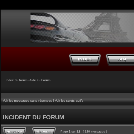
Index du forum
‹
Aide au Forum
Voir les messages sans réponses
|
Voir les sujets actifs
INCIDENT DU FORUM
Page
1
sur
12
[ 120 messages ]