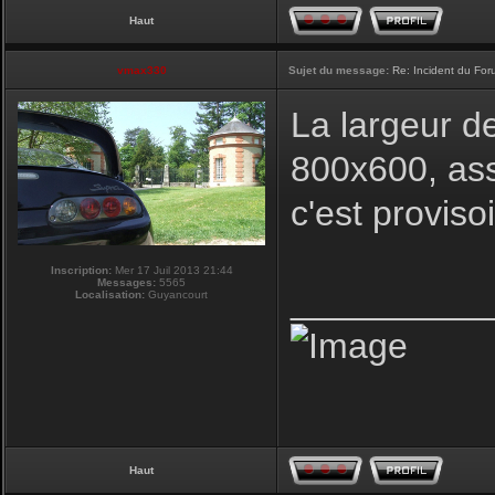
Haut
vmax330
Sujet du message:
Re: Incident du Fo
La largeur d
800x600, ass
c'est proviso
Inscription:
Mer 17 Juil 2013 21:44
Messages:
5565
__________
Localisation:
Guyancourt
Haut