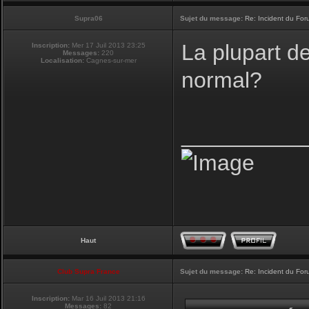
Supra06
Sujet du message:
Re: Incident du Fo
La plupart d
Inscription:
Mer 17 Juil 2013 23:25
Messages:
220
Localisation:
Cagnes-sur-mer
normal?
__________
Haut
Club Supra France
Sujet du message:
Re: Incident du Fo
Inscription:
Mar 16 Juil 2013 21:16
Messages:
82