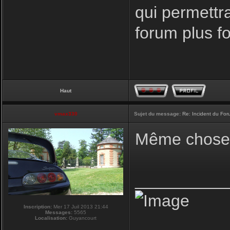
qui permettr
forum plus f
Haut
vmax330
Sujet du message:
Re: Incident du Fo
Même chose p
__________
Inscription:
Mer 17 Juil 2013 21:44
Messages:
5565
Localisation:
Guyancourt