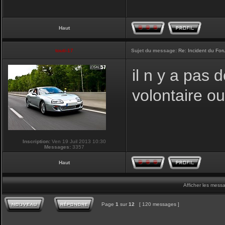
Haut
touti-17
Sujet du message:
Re: Incident du Fo
il n y a pas
volontaire o
Inscription:
Ven 19 Juil 2013 10:30
Messages:
3357
Haut
Afficher les mess
Page
1
sur
12
[ 120 messages ]