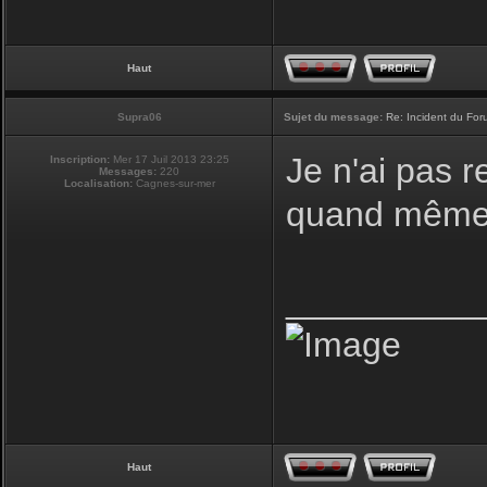
Haut
Supra06
Sujet du message:
Re: Incident du Fo
Je n'ai pas r
Inscription:
Mer 17 Juil 2013 23:25
Messages:
220
Localisation:
Cagnes-sur-mer
quand même 
__________
Haut