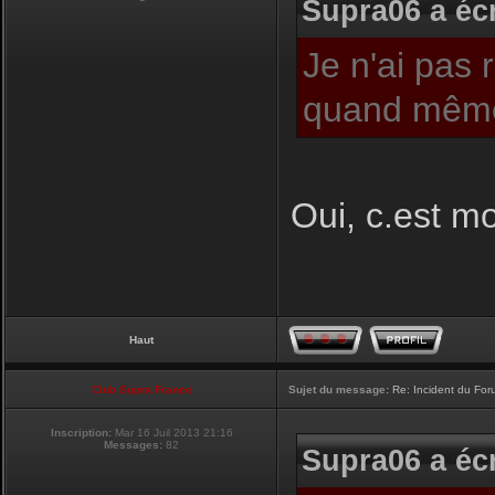
Supra06 a écr
Je n'ai pas 
quand même
Oui, c.est moi
Haut
Club Supra France
Sujet du message:
Re: Incident du Fo
Inscription:
Mar 16 Juil 2013 21:16
Messages:
82
Supra06 a écr