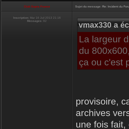
Club Supra France
Sujet du message:
Re: Incident du Fo
Inscription:
Mar 16 Juil 2013 21:16
Messages:
82
vmax330 a écr
La largeur 
du 800x600,
ça ou c'est 
provisoire, c
archives ver
une fois fait