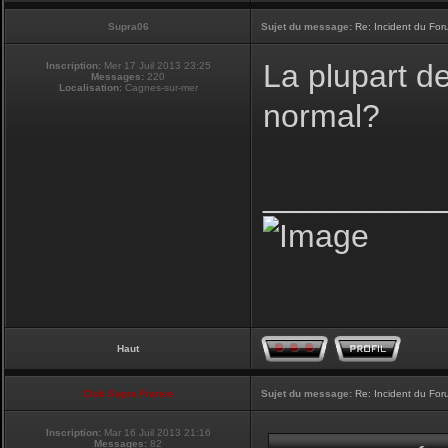
Supra06
Sujet du message:
Re: Incident du Fo
La plupart d
Inscription:
Mer 17 Juil 2013 23:25
Messages:
220
Localisation:
Cagnes-sur-mer
normal?
__________
Haut
Club Supra France
Sujet du message:
Re: Incident du Fo
Inscription:
Mar 16 Juil 2013 21:16
Messages:
82