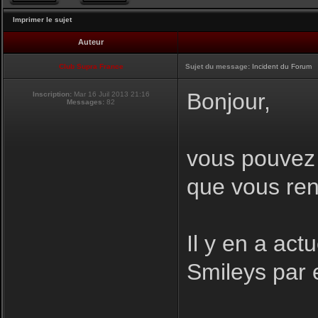
Imprimer le sujet
Auteur
Club Supra France
Sujet du message:
Incident du Forum
Bonjour,
Inscription:
Mar 16 Juil 2013 21:16
Messages:
82
vous pouvez i
que vous ren
Il y en a act
Smileys par