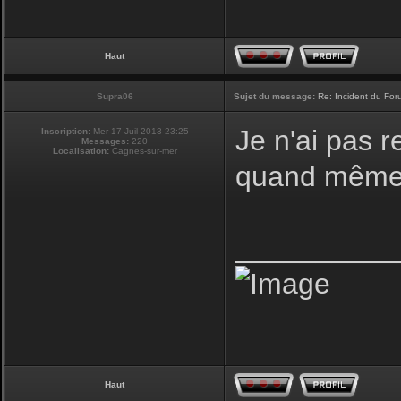
Haut
Supra06
Sujet du message:
Re: Incident du Fo
Je n'ai pas r
Inscription:
Mer 17 Juil 2013 23:25
Messages:
220
Localisation:
Cagnes-sur-mer
quand même 
__________
Haut