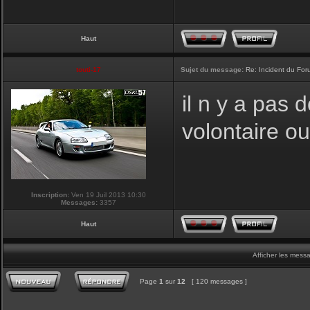
Haut
touti-17
Sujet du message:
Re: Incident du Fo
il n y a pas
volontaire o
Inscription:
Ven 19 Juil 2013 10:30
Messages:
3357
Haut
Afficher les mess
Page
1
sur
12
[ 120 messages ]