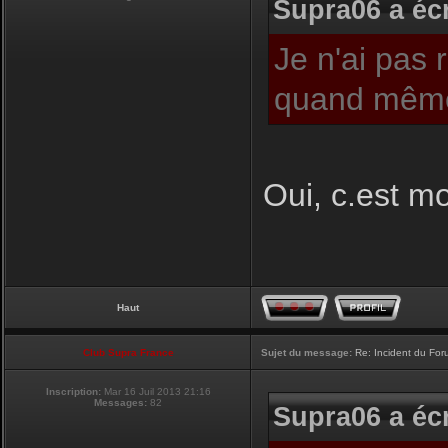
Supra06 a écr
Je n'ai pas 
quand même
Oui, c.est moi
Haut
Club Supra France
Sujet du message:
Re: Incident du Fo
Inscription:
Mar 16 Juil 2013 21:16
Messages:
82
Supra06 a écr