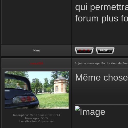
qui permettr
forum plus f
Haut
vmax330
Sujet du message:
Re: Incident du Fo
Même chose p
__________
Inscription:
Mer 17 Juil 2013 21:44
Messages:
5565
Localisation:
Guyancourt