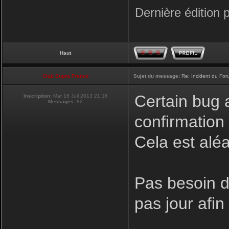
Dernière édition 
Haut
Club Supra France
Sujet du message:
Re: Incident du Fo
Certain bug a
Inscription:
Mar 16 Juil 2013 21:16
Messages:
82
confirmation
Cela est aléa
Pas besoin de
pas jour afi