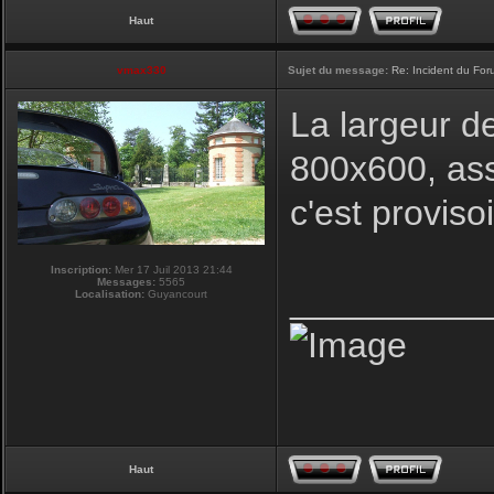
Haut
vmax330
Sujet du message:
Re: Incident du Fo
La largeur d
800x600, ass
c'est proviso
Inscription:
Mer 17 Juil 2013 21:44
Messages:
5565
__________
Localisation:
Guyancourt
Haut