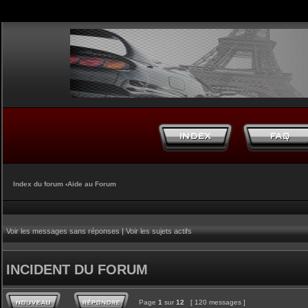
Index du forum
‹
Aide au Forum
Voir les messages sans réponses
|
Voir les sujets actifs
INCIDENT DU FORUM
Page
1
sur
12
[ 120 messages ]