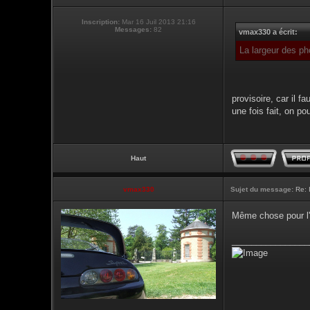
Inscription:
Mar 16 Juil 2013 21:16
Messages:
82
vmax330 a écrit:
La largeur des ph
provisoire, car il 
une fois fait, on p
Haut
vmax330
Sujet du message:
Re: 
Même chose pour l'
________________