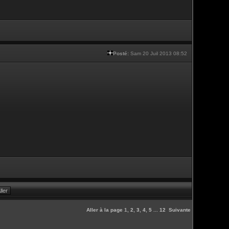
Posté:
Sam 20 Juil 2013 08:52
Aller à la page
1
,
2
,
3
,
4
,
5
...
12
Suivante