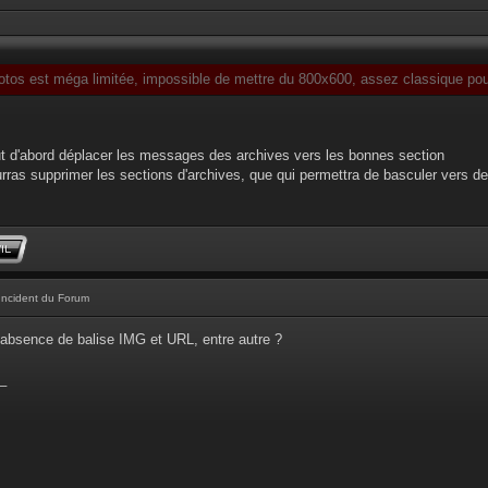
otos est méga limitée, impossible de mettre du 800x600, assez classique pour
faut d'abord déplacer les messages des archives vers les bonnes section
ourras supprimer les sections d'archives, que qui permettra de basculer vers de
Incident du Forum
absence de balise IMG et URL, entre autre ?
_