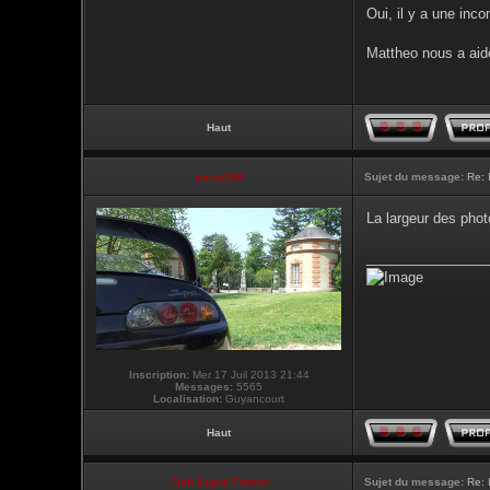
Oui, il y a une inc
Mattheo nous a aide
Haut
vmax330
Sujet du message:
Re: 
La largeur des phot
________________
Inscription:
Mer 17 Juil 2013 21:44
Messages:
5565
Localisation:
Guyancourt
Haut
Club Supra France
Sujet du message:
Re: 