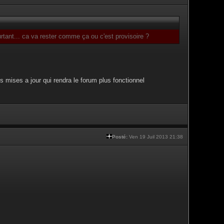
tant... ca va rester comme ça ou c'est provisoire ?
s mises a jour qui rendra le forum plus fonctionnel
Posté:
Ven 19 Juil 2013 21:38