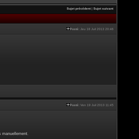
Sujet précédent
|
Sujet suivant
Posté:
Jeu 18 Juil 2013 20:46
Posté:
Ven 19 Juil 2013 11:45
es manuellement.