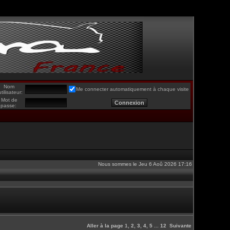
Nom
Me connecter automatiquement à chaque visite
utilisateur:
Mot de
passe:
Nous sommes le Jeu 6 Aoû 2026 17:16
Aller à la page
1
,
2
,
3
,
4
,
5
...
12
Suivante