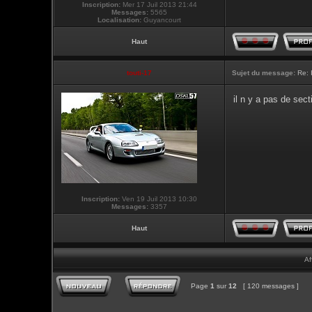
Inscription:
Mer 17 Juil 2013 21:44
Messages:
5565
Localisation:
Guyancourt
Haut
touti-17
Sujet du message:
Re: 
il n y a pas de sec
Inscription:
Ven 19 Juil 2013 10:30
Messages:
3357
Haut
Af
Page
1
sur
12
[ 120 messages ]