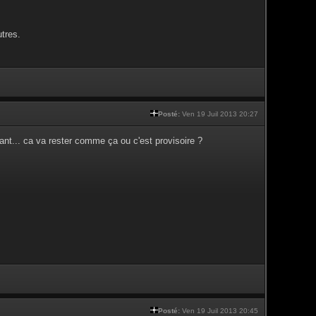
tres.
Posté:
Ven 19 Juil 2013 20:27
nt... ca va rester comme ça ou c'est provisoire ?
Posté:
Ven 19 Juil 2013 20:45