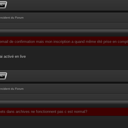
Incident du Forum
l'email de confirmation mais mon inscription a quand même été prise en comp
ai activé en live
Incident du Forum
jets dans archives ne fonctionnent pas c est normal?