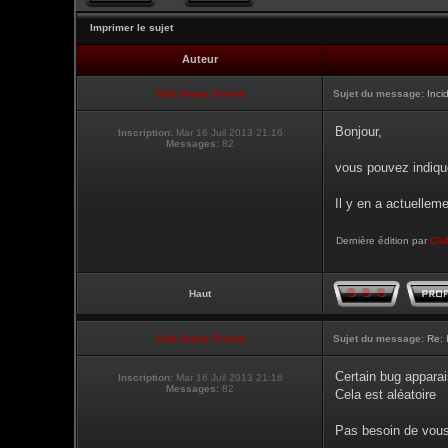
Imprimer le sujet
Auteur
Club Supra France
Sujet du message:
Inci
Bonjour,
Inscription:
Mar 16 Juil 2013 21:16
Messages:
82
vous pouvez indique
Il y en a actuellem
Dernière édition par
Clu
Haut
Club Supra France
Sujet du message:
Re: 
Certain bug apparai
Inscription:
Mar 16 Juil 2013 21:16
Messages:
82
Cela est aléatoire
Pas besoin de vous 