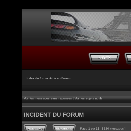
Index du forum
‹
Aide au Forum
Voir les messages sans réponses
|
Voir les sujets actifs
INCIDENT DU FORUM
Page
1
sur
12
[ 120 messages ]