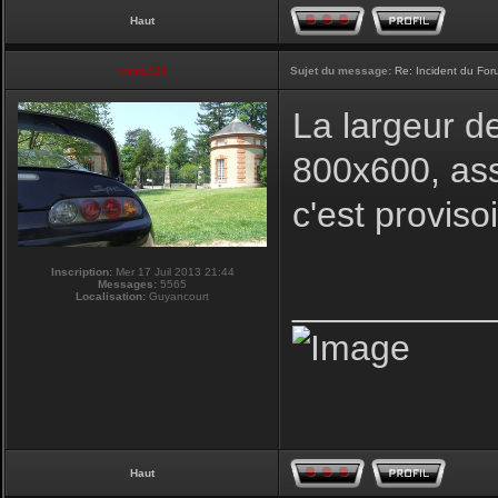
Haut
vmax330
Sujet du message:
Re: Incident du Fo
La largeur d
800x600, ass
c'est proviso
Inscription:
Mer 17 Juil 2013 21:44
Messages:
5565
__________
Localisation:
Guyancourt
Haut