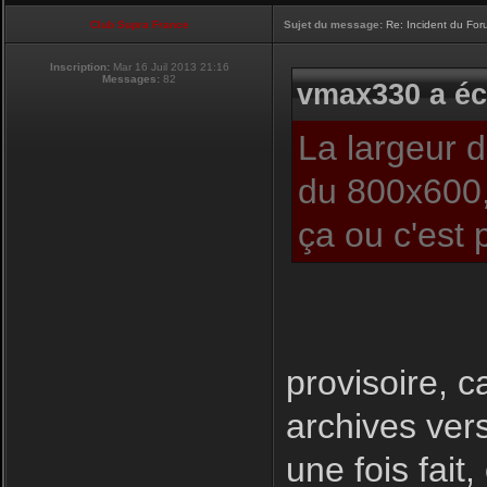
Club Supra France
Sujet du message:
Re: Incident du Fo
Inscription:
Mar 16 Juil 2013 21:16
Messages:
82
vmax330 a écr
La largeur 
du 800x600,
ça ou c'est 
provisoire, c
archives ver
une fois fait