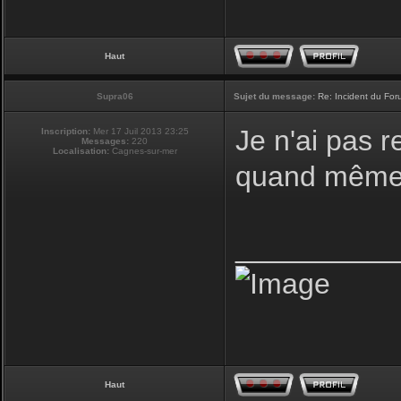
Haut
Supra06
Sujet du message:
Re: Incident du Fo
Je n'ai pas r
Inscription:
Mer 17 Juil 2013 23:25
Messages:
220
Localisation:
Cagnes-sur-mer
quand même 
__________
Haut