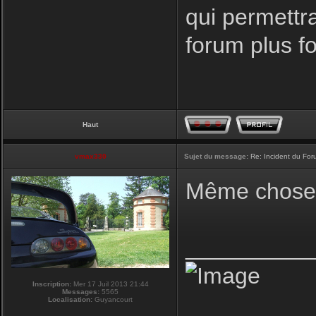
qui permettr
forum plus f
Haut
vmax330
Sujet du message:
Re: Incident du Fo
Même chose p
__________
Inscription:
Mer 17 Juil 2013 21:44
Messages:
5565
Localisation:
Guyancourt