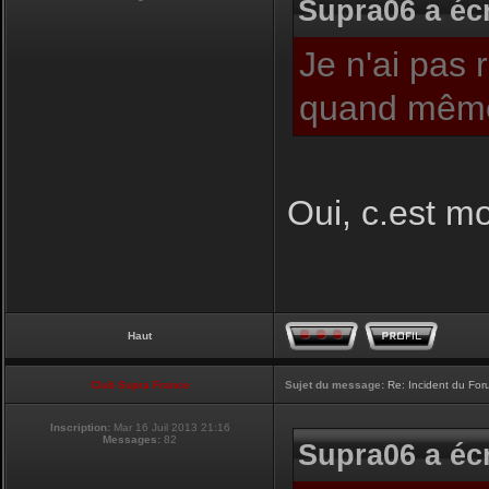
Supra06 a écr
Je n'ai pas 
quand même
Oui, c.est moi
Haut
Club Supra France
Sujet du message:
Re: Incident du Fo
Inscription:
Mar 16 Juil 2013 21:16
Messages:
82
Supra06 a écr