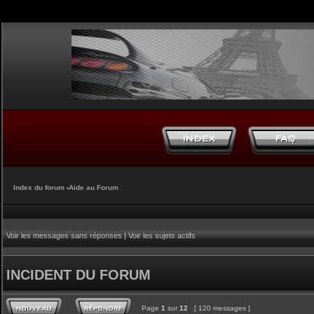
Index du forum
‹
Aide au Forum
Voir les messages sans réponses
|
Voir les sujets actifs
INCIDENT DU FORUM
Page
1
sur
12
[ 120 messages ]