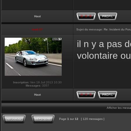
Haut
touti-17
Sujet du message:
Re: Incident du Fo
il n y a pas
volontaire o
Inscription:
Ven 19 Juil 2013 10:30
Messages:
3357
Haut
Afficher les mess
Page
1
sur
12
[ 120 messages ]