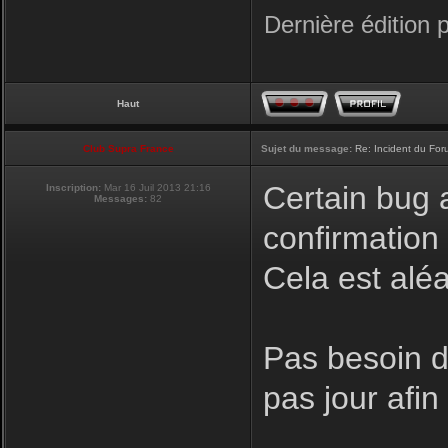
Dernière édition 
Haut
Club Supra France
Sujet du message:
Re: Incident du Fo
Certain bug a
Inscription:
Mar 16 Juil 2013 21:16
Messages:
82
confirmation
Cela est aléa
Pas besoin de
pas jour afi