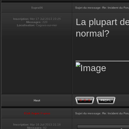
Supra06
Sujet du message:
Re: Incident du Fo
La plupart d
Inscription:
Mer 17 Juil 2013 23:25
Messages:
220
Localisation:
Cagnes-sur-mer
normal?
__________
Haut
Club Supra France
Sujet du message:
Re: Incident du Fo
Inscription:
Mar 16 Juil 2013 21:16
Messages:
82