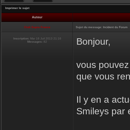
Imprimer le sujet
Auteur
Club Supra France
Sujet du message:
Incident du Forum
Bonjour,
Inscription:
Mar 16 Juil 2013 21:16
Messages:
82
vous pouvez i
que vous ren
Il y en a act
Smileys par