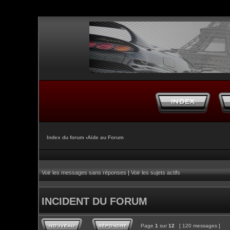
Index du forum
‹
Aide au Forum
Voir les messages sans réponses
|
Voir les sujets actifs
INCIDENT DU FORUM
Page
1
sur
12
[ 120 messages ]