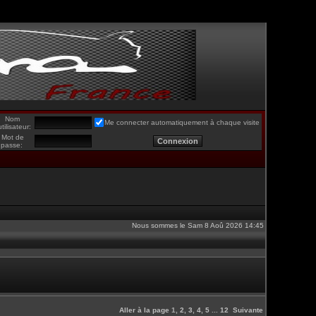
Nom
Me connecter automatiquement à chaque visite
utilisateur:
Mot de
passe:
Nous sommes le Sam 8 Aoû 2026 14:45
Aller à la page
1
,
2
,
3
,
4
,
5
...
12
Suivante