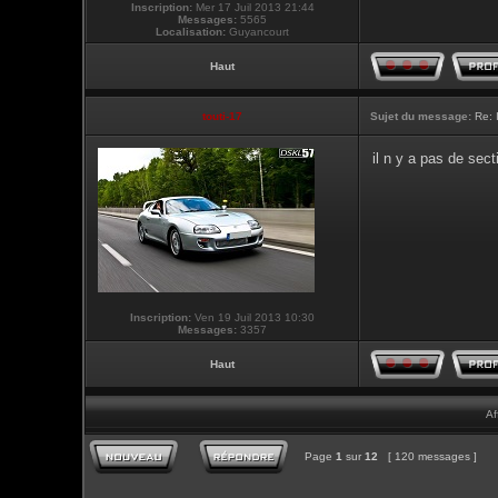
Inscription:
Mer 17 Juil 2013 21:44
Messages:
5565
Localisation:
Guyancourt
Haut
touti-17
Sujet du message:
Re: 
il n y a pas de sec
Inscription:
Ven 19 Juil 2013 10:30
Messages:
3357
Haut
Af
Page
1
sur
12
[ 120 messages ]