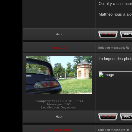
Oui, il y a une inc
Mattheo nous a aide
Haut
vmax330
Sujet du message:
Re: 
La largeur des phot
________________
Inscription:
Mer 17 Juil 2013 21:44
Messages:
5565
Localisation:
Guyancourt
Haut
Club Supra France
Sujet du message:
Re: 