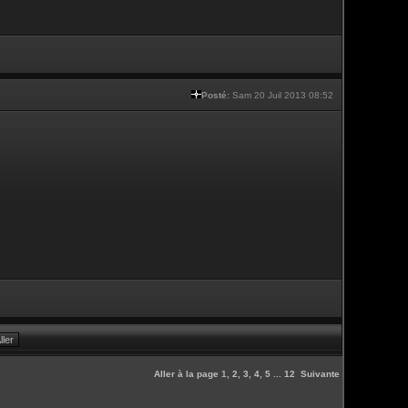
Posté:
Sam 20 Juil 2013 08:52
Aller à la page
1
,
2
,
3
,
4
,
5
...
12
Suivante