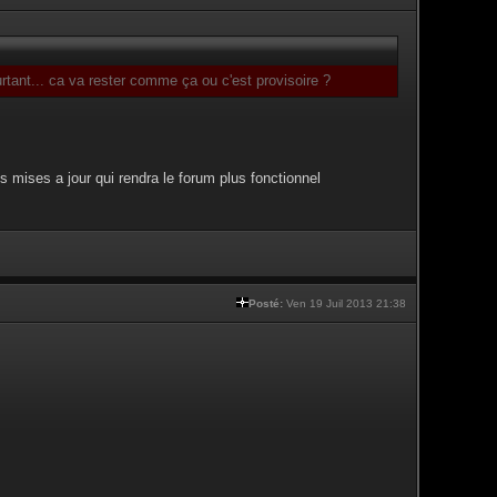
tant... ca va rester comme ça ou c'est provisoire ?
s mises a jour qui rendra le forum plus fonctionnel
Posté:
Ven 19 Juil 2013 21:38