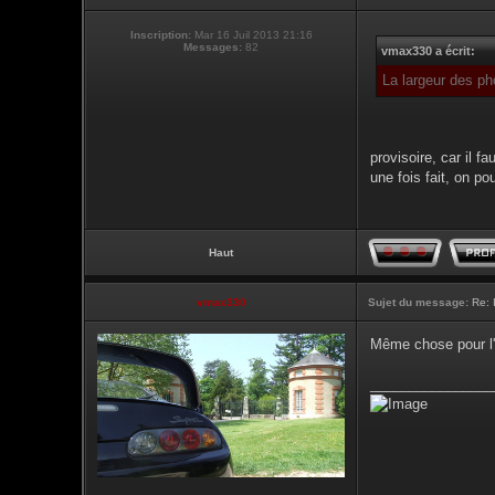
Inscription:
Mar 16 Juil 2013 21:16
Messages:
82
vmax330 a écrit:
La largeur des ph
provisoire, car il 
une fois fait, on p
Haut
vmax330
Sujet du message:
Re: 
Même chose pour l'
________________