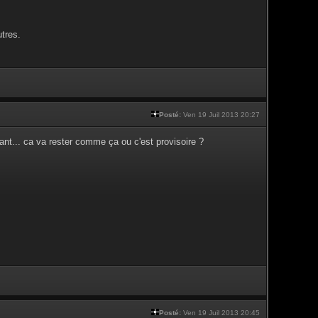
tres.
Posté:
Ven 19 Juil 2013 20:27
nt... ca va rester comme ça ou c'est provisoire ?
Posté:
Ven 19 Juil 2013 20:45