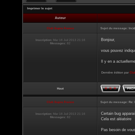
Imprimer le sujet
Auteur
Club Supra France
Sujet du message:
Inci
Bonjour,
Inscription:
Mar 16 Juil 2013 21:16
Messages:
82
vous pouvez indique
Il y en a actuellem
Dernière édition par
Clu
Haut
Club Supra France
Sujet du message:
Re: 
Certain bug apparai
Inscription:
Mar 16 Juil 2013 21:16
Messages:
82
Cela est aléatoire
Pas besoin de vous 