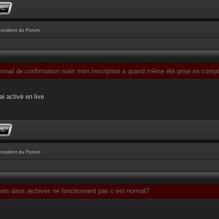
Incident du Forum
l'email de confirmation mais mon inscription a quand même été prise en comp
ai activé en live
Incident du Forum
jets dans archives ne fonctionnent pas c est normal?