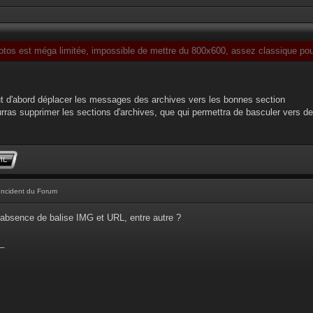
otos est méga limitée, impossible de mettre du 800x600, assez classique pour
faut d'abord déplacer les messages des archives vers les bonnes section
ourras supprimer les sections d'archives, que qui permettra de basculer vers de
Incident du Forum
absence de balise IMG et URL, entre autre ?
_