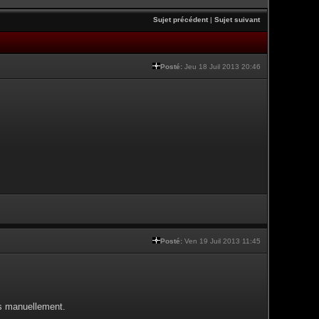
Sujet précédent
|
Sujet suivant
Posté:
Jeu 18 Juil 2013 20:46
Posté:
Ven 19 Juil 2013 11:45
es manuellement.