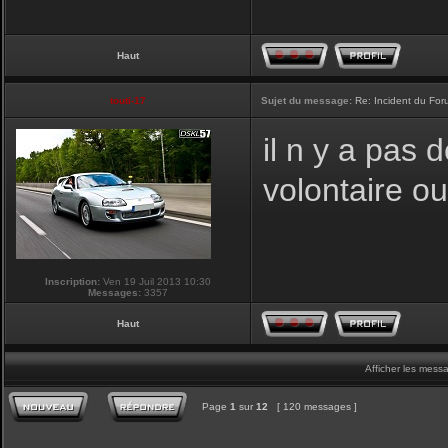
Haut
touti-17
Sujet du message:
Re: Incident du Fo
il n y a pas
volontaire o
Inscription:
Ven 19 Juil 2013 10:30
Messages:
3357
Haut
Afficher les mess
Page
1
sur
12
[ 120 messages ]