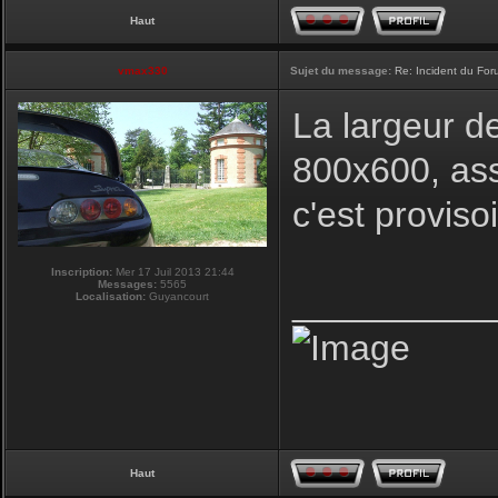
Haut
vmax330
Sujet du message:
Re: Incident du Fo
La largeur d
800x600, ass
c'est proviso
Inscription:
Mer 17 Juil 2013 21:44
Messages:
5565
__________
Localisation:
Guyancourt
Haut