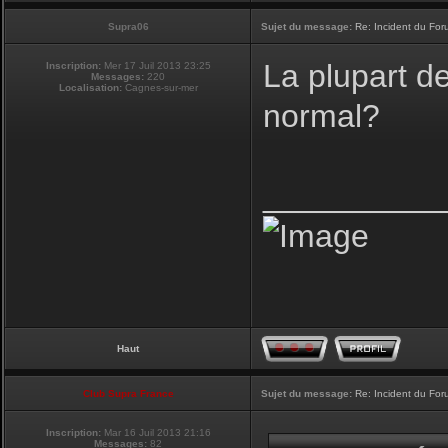
Supra06
Sujet du message:
Re: Incident du Fo
La plupart d
Inscription:
Mer 17 Juil 2013 23:25
Messages:
220
Localisation:
Cagnes-sur-mer
normal?
__________
Haut
Club Supra France
Sujet du message:
Re: Incident du Fo
Inscription:
Mar 16 Juil 2013 21:16
Messages:
82