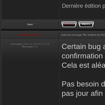
Dernière édition 
Haut
Club Supra France
Sujet du message:
Re: Incident du Fo
Certain bug a
Inscription:
Mar 16 Juil 2013 21:16
Messages:
82
confirmation
Cela est aléa
Pas besoin de
pas jour afi