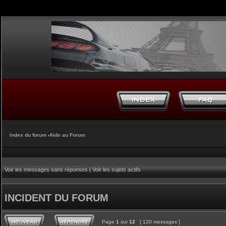
Index du forum
‹
Aide au Forum
Voir les messages sans réponses
|
Voir les sujets actifs
INCIDENT DU FORUM
Page
1
sur
12
[ 120 messages ]