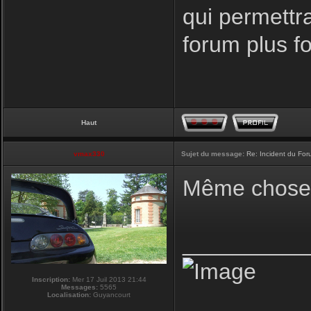
qui permettr
forum plus f
Haut
vmax330
Sujet du message:
Re: Incident du Fo
Même chose p
__________
Inscription:
Mer 17 Juil 2013 21:44
Messages:
5565
Localisation:
Guyancourt