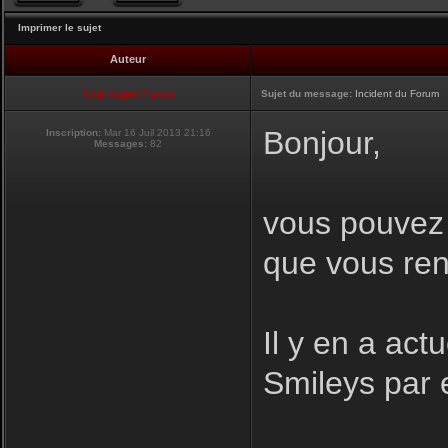
Imprimer le sujet
Auteur
Club Supra France
Sujet du message:
Incident du Forum
Bonjour,
Inscription:
Mar 16 Juil 2013 21:16
Messages:
82
vous pouvez i
que vous ren
Il y en a act
Smileys par