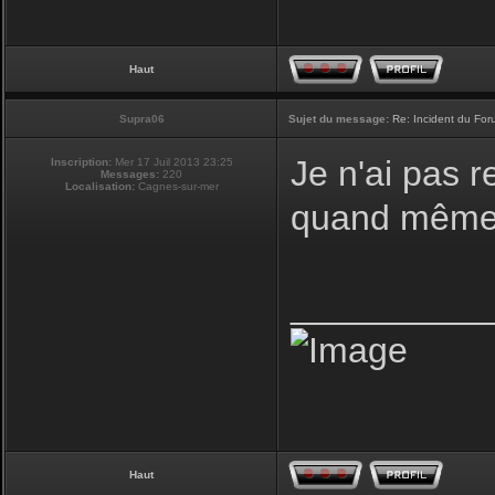
Haut
Supra06
Sujet du message:
Re: Incident du Fo
Je n'ai pas r
Inscription:
Mer 17 Juil 2013 23:25
Messages:
220
Localisation:
Cagnes-sur-mer
quand même 
__________
Haut