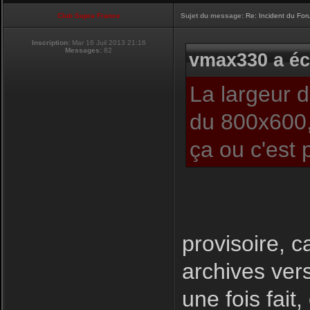
Club Supra France
Sujet du message:
Re: Incident du Fo
Inscription:
Mar 16 Juil 2013 21:16
Messages:
82
vmax330 a écr
La largeur 
du 800x600,
ça ou c'est 
provisoire, c
archives ver
une fois fait