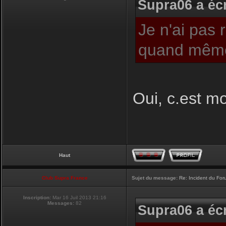
Supra06 a écr
Je n'ai pas 
quand même
Oui, c.est moi
Haut
Club Supra France
Sujet du message:
Re: Incident du Fo
Inscription:
Mar 16 Juil 2013 21:16
Messages:
82
Supra06 a écr