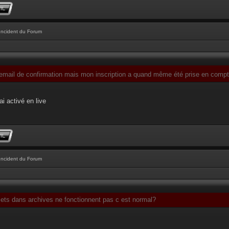
Incident du Forum
l'email de confirmation mais mon inscription a quand même été prise en comp
ai activé en live
Incident du Forum
jets dans archives ne fonctionnent pas c est normal?