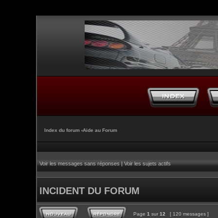
Index du forum
‹
Aide au Forum
Voir les messages sans réponses
|
Voir les sujets actifs
INCIDENT DU FORUM
Page
1
sur
12
[ 120 messages ]