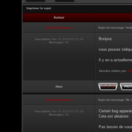
Imprimer le sujet
Auteur
Club Supra France
Sujet du message:
Inci
Bonjour,
Inscription:
Mar 16 Juil 2013 21:16
Messages:
82
vous pouvez indique
Il y en a actuellem
Dernière édition par
Clu
Haut
Club Supra France
Sujet du message:
Re: 
Certain bug apparai
Inscription:
Mar 16 Juil 2013 21:16
Messages:
82
Cela est aléatoire
Pas besoin de vous 