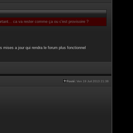
tant... ca va rester comme ça ou c'est provisoire ?
s mises a jour qui rendra le forum plus fonctionnel
Posté:
Ven 19 Juil 2013 21:38