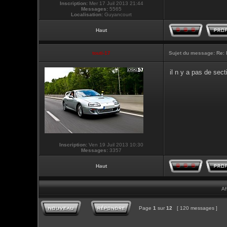
Inscription:
Mer 17 Juil 2013 21:44
Messages:
5565
Localisation:
Guyancourt
Haut
touti-17
Sujet du message:
Re: 
il n y a pas de sec
Inscription:
Ven 19 Juil 2013 10:30
Messages:
3357
Haut
Af
Page
1
sur
12
[ 120 messages ]