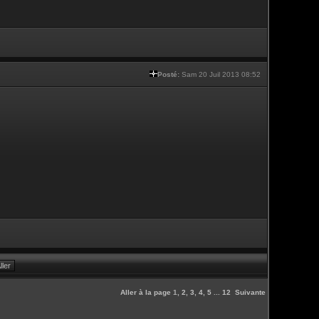
Posté:
Sam 20 Juil 2013 08:52
Aller à la page
1
,
2
,
3
,
4
,
5
...
12
Suivante