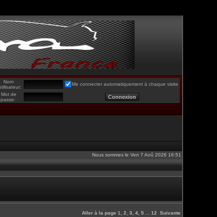
Nom
Me connecter automatiquement à chaque visite
utilisateur:
Mot de
passe:
Nous sommes le Ven 7 Aoû 2026 16:51
Aller à la page
1
,
2
,
3
,
4
,
5
...
12
Suivante