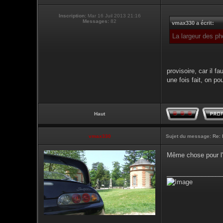
Inscription:
Mar 16 Juil 2013 21:16
Messages:
82
vmax330 a écrit:
La largeur des ph
provisoire, car il 
une fois fait, on p
Haut
vmax330
Sujet du message:
Re: 
Même chose pour l'
________________