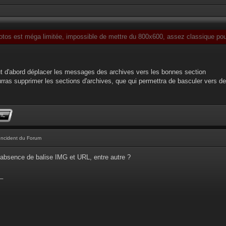
otos est méga limitée, impossible de mettre du 800x600, assez classique pour
faut d'abord déplacer les messages des archives vers les bonnes section
ourras supprimer les sections d'archives, que qui permettra de basculer vers de
Incident du Forum
absence de balise IMG et URL, entre autre ?
_