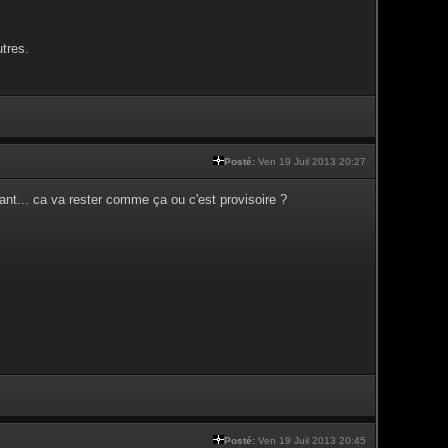
tres.
Posté:
Ven 19 Juil 2013 20:27
nt... ca va rester comme ça ou c'est provisoire ?
Posté:
Ven 19 Juil 2013 20:45