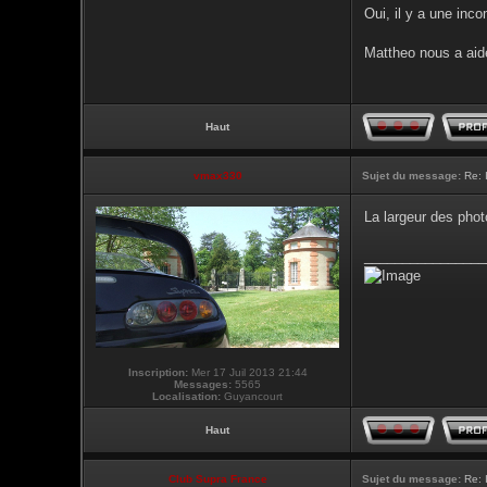
Oui, il y a une inc
Mattheo nous a aide
Haut
vmax330
Sujet du message:
Re: 
La largeur des phot
________________
Inscription:
Mer 17 Juil 2013 21:44
Messages:
5565
Localisation:
Guyancourt
Haut
Club Supra France
Sujet du message:
Re: 