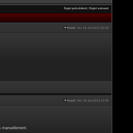
Sujet précédent
|
Sujet suivant
Posté:
Jeu 18 Juil 2013 20:46
Posté:
Ven 19 Juil 2013 11:45
es manuellement.