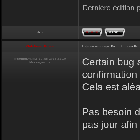
Dernière édition 
Haut
Club Supra France
Sujet du message:
Re: Incident du Fo
Certain bug a
Inscription:
Mar 16 Juil 2013 21:16
Messages:
82
confirmation
Cela est aléa
Pas besoin de
pas jour afi