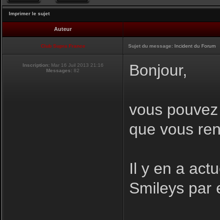
Imprimer le sujet
Auteur
Club Supra France
Sujet du message:
Incident du Forum
Bonjour,
Inscription:
Mar 16 Juil 2013 21:16
Messages:
82
vous pouvez i
que vous ren
Il y en a act
Smileys par