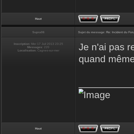
Haut
Supra06
Sujet du message:
Re: Incident du Fo
Je n'ai pas r
Inscription:
Mer 17 Juil 2013 23:25
Messages:
220
Localisation:
Cagnes-sur-mer
quand même 
__________
Haut