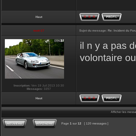
Haut
touti-17
Sujet du message:
Re: Incident du Fo
il n y a pas
volontaire o
Inscription:
Ven 19 Juil 2013 10:30
Messages:
3357
Haut
Afficher les mess
Page
1
sur
12
[ 120 messages ]