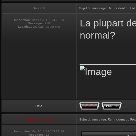
Supra06
Sujet du message:
Re: Incident du Fo
La plupart d
Inscription:
Mer 17 Juil 2013 23:25
Messages:
220
Localisation:
Cagnes-sur-mer
normal?
__________
Haut
Club Supra France
Sujet du message:
Re: Incident du Fo
Inscription:
Mar 16 Juil 2013 21:16
Messages:
82