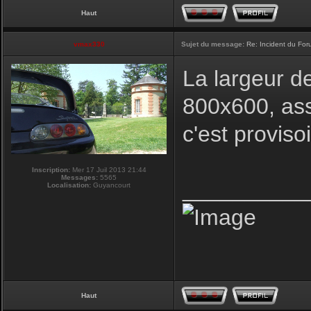
Haut
vmax330
Sujet du message:
Re: Incident du Fo
La largeur d
800x600, ass
c'est proviso
Inscription:
Mer 17 Juil 2013 21:44
Messages:
5565
__________
Localisation:
Guyancourt
Haut