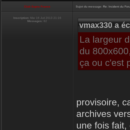
Club Supra France
Sujet du message:
Re: Incident du Fo
Inscription:
Mar 16 Juil 2013 21:16
Messages:
82
vmax330 a écr
La largeur 
du 800x600,
ça ou c'est 
provisoire, c
archives ver
une fois fait