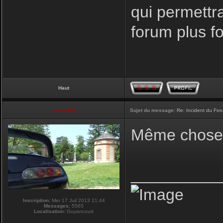
qui permettr
forum plus f
Haut
vmax330
Sujet du message:
Re: Incident du Fo
Même chose p
__________
Inscription:
Mer 17 Juil 2013 21:44
Messages:
5565
Localisation:
Guyancourt