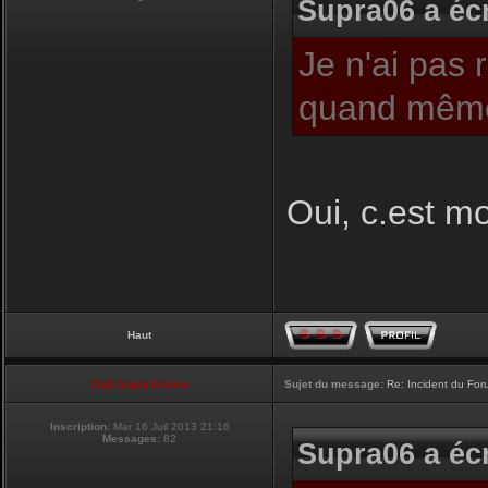
Supra06 a écr
Je n'ai pas 
quand même
Oui, c.est moi
Haut
Club Supra France
Sujet du message:
Re: Incident du Fo
Inscription:
Mar 16 Juil 2013 21:16
Messages:
82
Supra06 a écr