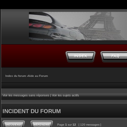
Index du forum
‹
Aide au Forum
Voir les messages sans réponses
|
Voir les sujets actifs
INCIDENT DU FORUM
Page
1
sur
12
[ 120 messages ]