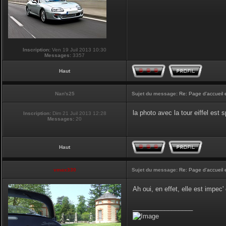
Inscription:
Ven 19 Juil 2013 10:30
Messages:
3357
Haut
Nan's25
Sujet du message:
Re: Page d'accueil 
la photo avec la tour eiffel est
Inscription:
Dim 21 Juil 2013 12:28
Messages:
20
Haut
vmax330
Sujet du message:
Re: Page d'accueil 
Ah oui, en effet, elle est impec
_________________