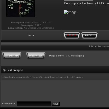
Peu Importe Le Temps Et l'Arg
Inscription:
Dim 21 Juil 2013 13:24
Messages:
1972
Localisation:
Au Dessus Des Limitations.
Haut
Afficher les mess
Page
1
sur
4
[ 40 messages ]
Qui est en ligne
Utilisateurs parcourant ce forum: Aucun utilisateur enregistré et 3 invités
Rechercher: