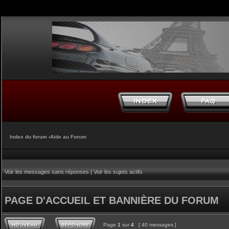
Index du forum
‹
Aide au Forum
Voir les messages sans réponses
|
Voir les sujets actifs
PAGE D'ACCUEIL ET BANNIÈRE DU FORUM
Page
1
sur
4
[ 40 messages ]