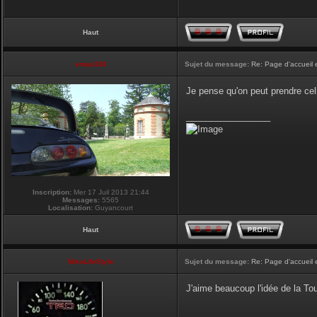
Haut
vmax330
Sujet du message:
Re: Page d'accueil 
Je pense qu'on peut prendre cel
_________________
Inscription:
Mer 17 Juil 2013 21:44
Messages:
5565
Localisation:
Guyancourt
Haut
NikoLifeStyle
Sujet du message:
Re: Page d'accueil 
J'aime beaucoup l'idée de la Tour
_________________