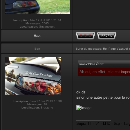
Inscription:
Mer 17 Juil 2013 21:44
Messages:
5565
Localisation:
Guyancourt
Haut
Ben
Sujet du message:
Re: Page d'accueil 
vmax330 a écrit:
Ah oui, en effet, elle est imp
ok dsl,
sinon une autre petite pour la r
Inscription:
Sam 27 Juil 2013 16:39
Messages:
28
Localisation:
Bretagne
_________________
Supra TT - 94 - LHD - 6sp - Tar