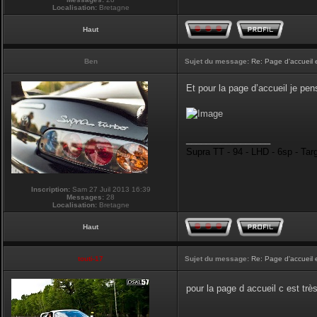
Localisation:
Bretagne
Haut
Ben
Sujet du message:
Re: Page d'accueil 
Et pour la page d’accueil je pen
_________________
Supra TT - 94 - LHD - 6sp - Tar
Inscription:
Sam 27 Juil 2013 16:39
Messages:
28
Localisation:
Bretagne
Haut
touti-17
Sujet du message:
Re: Page d'accueil 
pour la page d accueil c est tr