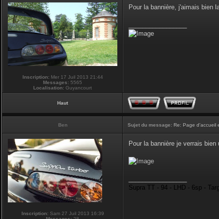
Pour la bannière, j'aimais bien la
_________________
Inscription:
Mer 17 Juil 2013 21:44
Messages:
5565
Localisation:
Guyancourt
Haut
Ben
Sujet du message:
Re: Page d'accueil 
Pour la bannière je verrais bie
_________________
Supra TT - 94 - LHD - 6sp - Tar
Inscription:
Sam 27 Juil 2013 16:39
Messages:
28