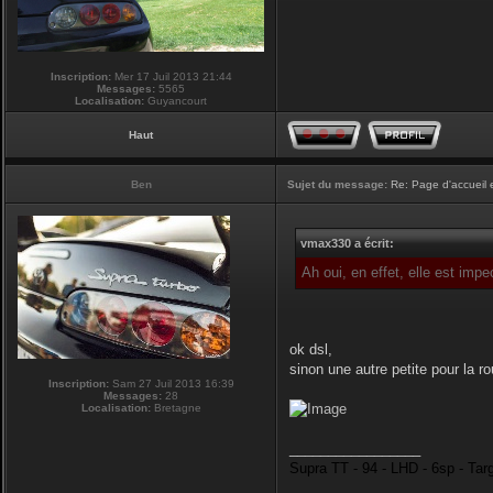
Inscription:
Mer 17 Juil 2013 21:44
Messages:
5565
Localisation:
Guyancourt
Haut
Ben
Sujet du message:
Re: Page d'accueil 
vmax330 a écrit:
Ah oui, en effet, elle est imp
ok dsl,
sinon une autre petite pour la r
Inscription:
Sam 27 Juil 2013 16:39
Messages:
28
Localisation:
Bretagne
_________________
Supra TT - 94 - LHD - 6sp - Tar