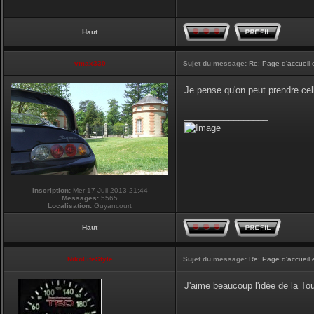
Haut
vmax330
Sujet du message:
Re: Page d'accueil 
Je pense qu'on peut prendre cel
_________________
Inscription:
Mer 17 Juil 2013 21:44
Messages:
5565
Localisation:
Guyancourt
Haut
NikoLifeStyle
Sujet du message:
Re: Page d'accueil 
J'aime beaucoup l'idée de la Tour
_________________