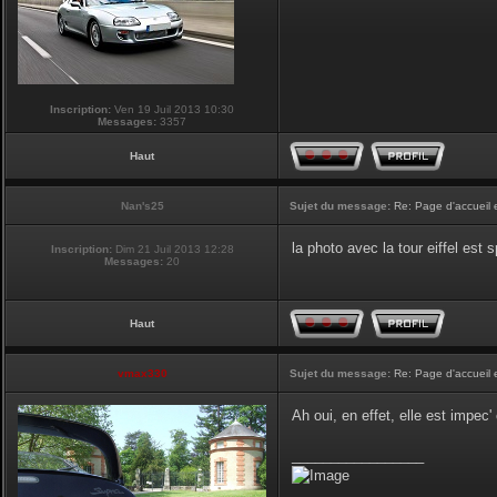
Inscription:
Ven 19 Juil 2013 10:30
Messages:
3357
Haut
Nan's25
Sujet du message:
Re: Page d'accueil 
la photo avec la tour eiffel est
Inscription:
Dim 21 Juil 2013 12:28
Messages:
20
Haut
vmax330
Sujet du message:
Re: Page d'accueil 
Ah oui, en effet, elle est impec
_________________