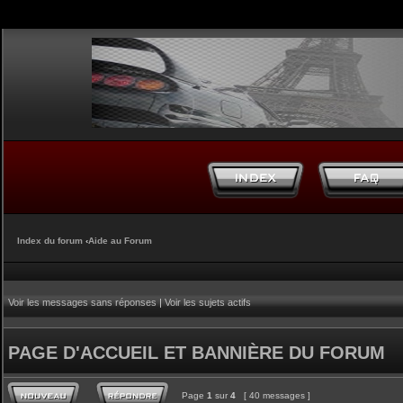
Index du forum
‹
Aide au Forum
Voir les messages sans réponses
|
Voir les sujets actifs
PAGE D'ACCUEIL ET BANNIÈRE DU FORUM
Page
1
sur
4
[ 40 messages ]