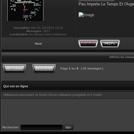
Peu Importe Le Temps Et l'Arg
Inscription:
Dim 21 Juil 2013 13:24
Messages:
1972
Localisation:
Au Dessus Des Limitations.
Haut
Afficher les mess
Page
1
sur
4
[ 40 messages ]
Qui est en ligne
Utilisateurs parcourant ce forum: Aucun utilisateur enregistré et 2 invités
Rechercher: