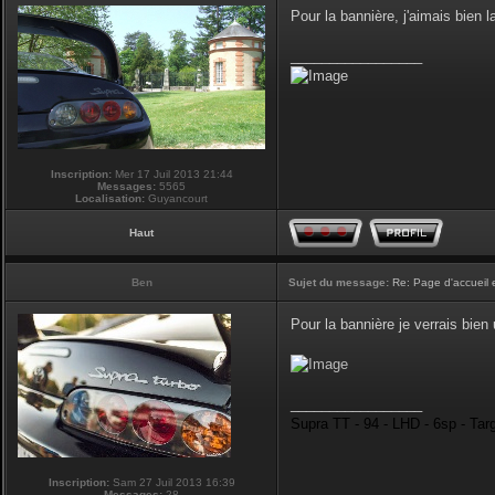
Pour la bannière, j'aimais bien la
_________________
Inscription:
Mer 17 Juil 2013 21:44
Messages:
5565
Localisation:
Guyancourt
Haut
Ben
Sujet du message:
Re: Page d'accueil 
Pour la bannière je verrais bie
_________________
Supra TT - 94 - LHD - 6sp - Tar
Inscription:
Sam 27 Juil 2013 16:39
Messages:
28