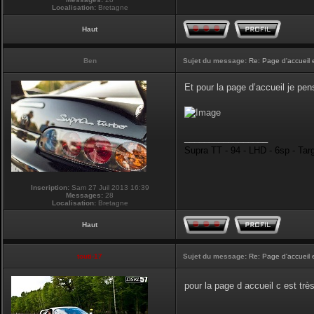
Localisation:
Bretagne
Haut
Ben
Sujet du message:
Re: Page d'accueil 
Et pour la page d’accueil je pen
_________________
Supra TT - 94 - LHD - 6sp - Tar
Inscription:
Sam 27 Juil 2013 16:39
Messages:
28
Localisation:
Bretagne
Haut
touti-17
Sujet du message:
Re: Page d'accueil 
pour la page d accueil c est tr