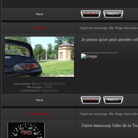
Haut
vmax330
Sujet du message:
Re: Page d'accueil 
Je pense qu'on peut prendre cel
_________________
Inscription:
Mer 17 Juil 2013 21:44
Messages:
5565
Localisation:
Guyancourt
Haut
NikoLifeStyle
Sujet du message:
Re: Page d'accueil 
J'aime beaucoup l'idée de la Tour
_________________