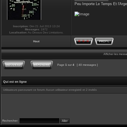
Peu Importe Le Temps Et l'Arg
Inscription:
Dim 21 Juil 2013 13:24
Messages:
1972
Localisation:
Au Dessus Des Limitations.
Haut
Afficher les mess
Page
1
sur
4
[ 40 messages ]
Qui est en ligne
Utilisateurs parcourant ce forum: Aucun utilisateur enregistré et 2 invités
Rechercher: