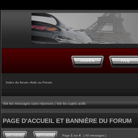
Index du forum
‹
Aide au Forum
Voir les messages sans réponses
|
Voir les sujets actifs
PAGE D'ACCUEIL ET BANNIÈRE DU FORUM
Page
1
sur
4
[ 40 messages ]