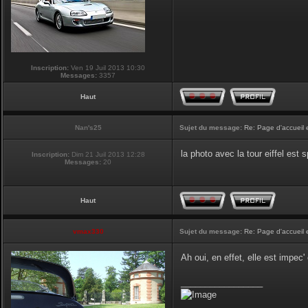
Inscription:
Ven 19 Juil 2013 10:30
Messages:
3357
Haut
Nan's25
Sujet du message:
Re: Page d'accueil 
la photo avec la tour eiffel est
Inscription:
Dim 21 Juil 2013 12:28
Messages:
20
Haut
vmax330
Sujet du message:
Re: Page d'accueil 
Ah oui, en effet, elle est impec
_________________