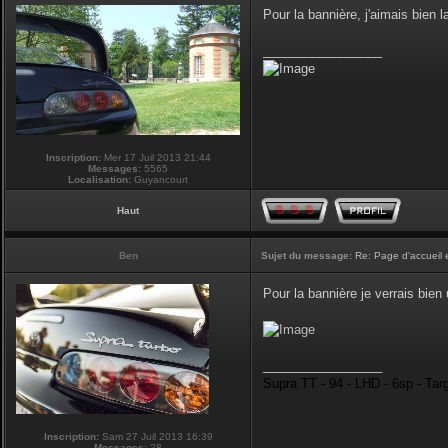
Pour la bannière, j'aimais bien la
_________________
Inscription:
Mer 17 Juil 2013 21:44
Messages:
5565
Localisation:
Guyancourt
Haut
Ben
Sujet du message:
Re: Page d'accueil 
Pour la bannière je verrais bie
_________________
Supra TT - 94 - LHD - 6sp - Tar
Inscription:
Sam 27 Juil 2013 16:39
Messages:
28