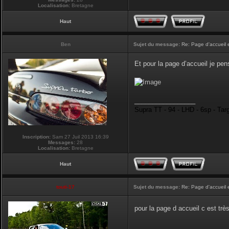
Localisation:
Bretagne
Haut
Ben
Sujet du message:
Re: Page d'accueil 
Et pour la page d’accueil je pen
_________________
Supra TT - 94 - LHD - 6sp - Tar
Inscription:
Sam 27 Juil 2013 16:39
Messages:
28
Localisation:
Bretagne
Haut
touti-17
Sujet du message:
Re: Page d'accueil 
pour la page d accueil c est tr