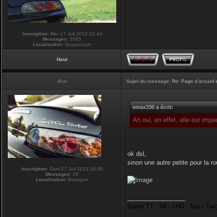
Inscription:
Mer 17 Juil 2013 21:44
Messages:
5565
Localisation:
Guyancourt
Haut
Ben
Sujet du message:
Re: Page d'accueil 
vmax330 a écrit:
Ah oui, en effet, elle est imp
ok dsl,
sinon une autre petite pour la r
Inscription:
Sam 27 Juil 2013 16:39
Messages:
28
Localisation:
Bretagne
_________________
Supra TT - 94 - LHD - 6sp - Tar