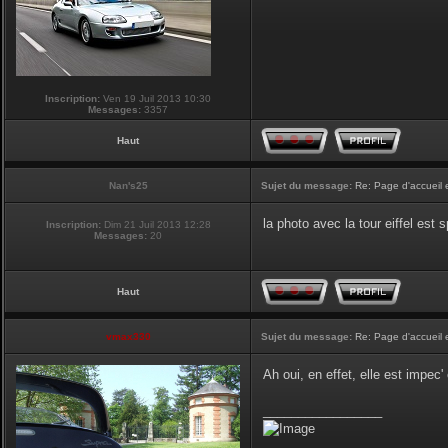
Inscription:
Ven 19 Juil 2013 10:30
Messages:
3357
Haut
Nan's25
Sujet du message:
Re: Page d'accueil 
la photo avec la tour eiffel est
Inscription:
Dim 21 Juil 2013 12:28
Messages:
20
Haut
vmax330
Sujet du message:
Re: Page d'accueil 
Ah oui, en effet, elle est impec
_________________