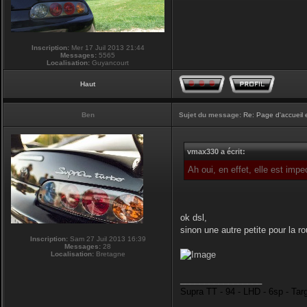
Inscription:
Mer 17 Juil 2013 21:44
Messages:
5565
Localisation:
Guyancourt
Haut
Ben
Sujet du message:
Re: Page d'accueil 
vmax330 a écrit:
Ah oui, en effet, elle est imp
ok dsl,
sinon une autre petite pour la r
Inscription:
Sam 27 Juil 2013 16:39
Messages:
28
Localisation:
Bretagne
_________________
Supra TT - 94 - LHD - 6sp - Tar