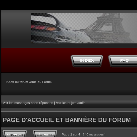
Index du forum
‹
Aide au Forum
Voir les messages sans réponses
|
Voir les sujets actifs
PAGE D'ACCUEIL ET BANNIÈRE DU FORUM
Page
1
sur
4
[ 40 messages ]