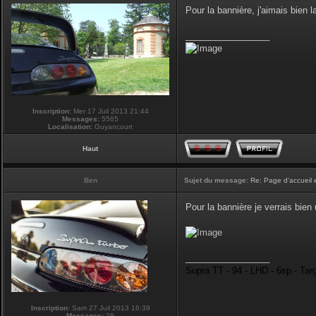
Pour la bannière, j'aimais bien la
_________________
Inscription:
Mer 17 Juil 2013 21:44
Messages:
5565
Localisation:
Guyancourt
Haut
Ben
Sujet du message:
Re: Page d'accueil 
Pour la bannière je verrais bie
_________________
Supra TT - 94 - LHD - 6sp - Tar
Inscription:
Sam 27 Juil 2013 16:39
Messages:
28