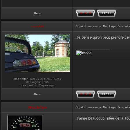
Haut
vmax330
Sujet du message:
Re: Page d'accueil 
Je pense qu'on peut prendre cel
_________________
Inscription:
Mer 17 Juil 2013 21:44
Messages:
5565
Localisation:
Guyancourt
Haut
NikoLifeStyle
Sujet du message:
Re: Page d'accueil 
J'aime beaucoup l'idée de la Tour
_________________