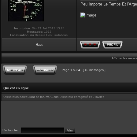
Peu Importe Le Temps Et l'Arg
Inscription:
Dim 21 Juil 2013 13:24
Messages:
1972
Localisation:
Au Dessus Des Limitations.
Haut
Afficher les mess
Page
1
sur
4
[ 40 messages ]
Qui est en ligne
Utilisateurs parcourant ce forum: Aucun utilisateur enregistré et 0 invités
Rechercher: