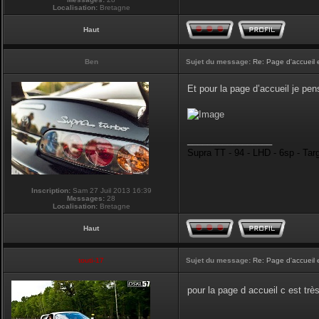
Localisation:
Bretagne
Haut
Ben
Sujet du message:
Re: Page d'accueil 
Et pour la page d’accueil je pen
_________________
Supra TT - 94 - LHD - 6sp - Tar
Inscription:
Sam 27 Juil 2013 16:39
Messages:
28
Localisation:
Bretagne
Haut
touti-17
Sujet du message:
Re: Page d'accueil 
pour la page d accueil c est tr