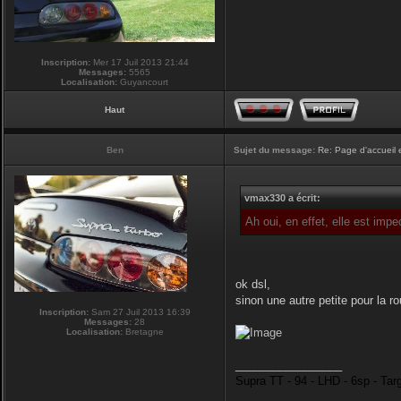
Inscription:
Mer 17 Juil 2013 21:44
Messages:
5565
Localisation:
Guyancourt
Haut
Ben
Sujet du message:
Re: Page d'accueil 
vmax330 a écrit:
Ah oui, en effet, elle est imp
ok dsl,
sinon une autre petite pour la r
Inscription:
Sam 27 Juil 2013 16:39
Messages:
28
Localisation:
Bretagne
_________________
Supra TT - 94 - LHD - 6sp - Tar