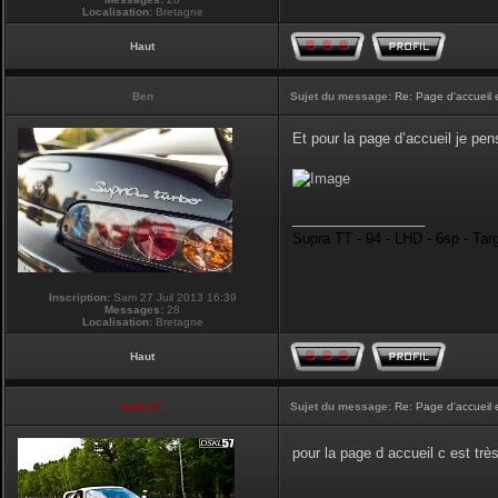
Localisation:
Bretagne
Haut
Ben
Sujet du message:
Re: Page d'accueil 
Et pour la page d’accueil je pen
_________________
Supra TT - 94 - LHD - 6sp - Tar
Inscription:
Sam 27 Juil 2013 16:39
Messages:
28
Localisation:
Bretagne
Haut
touti-17
Sujet du message:
Re: Page d'accueil 
pour la page d accueil c est tr