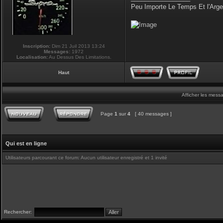
Peu Importe Le Temps Et l'Arg
Inscription:
Dim 21 Juil 2013 13:24
Messages:
1972
Localisation:
Au Dessus Des Limitations.
Haut
Afficher les mess
Page
1
sur
4
[ 40 messages ]
Qui est en ligne
Utilisateurs parcourant ce forum: Aucun utilisateur enregistré et 1 invité
Rechercher: