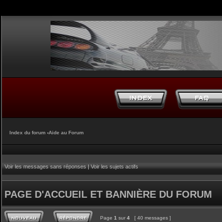
Index du forum
‹
Aide au Forum
Voir les messages sans réponses
|
Voir les sujets actifs
PAGE D'ACCUEIL ET BANNIÈRE DU FORUM
Page
1
sur
4
[ 40 messages ]