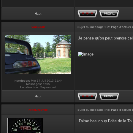
Haut
vmax330
Sujet du message:
Re: Page d'accueil 
Je pense qu'on peut prendre cel
_________________
Inscription:
Mer 17 Juil 2013 21:44
Messages:
5565
Localisation:
Guyancourt
Haut
NikoLifeStyle
Sujet du message:
Re: Page d'accueil 
J'aime beaucoup l'idée de la Tour
_________________