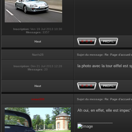
Inscription:
Ven 19 Juil 2013 10:30
Messages:
3357
Haut
Nan's25
Sujet du message:
Re: Page d'accueil 
la photo avec la tour eiffel est
Inscription:
Dim 21 Juil 2013 12:28
Messages:
20
Haut
vmax330
Sujet du message:
Re: Page d'accueil 
Ah oui, en effet, elle est impec
_________________