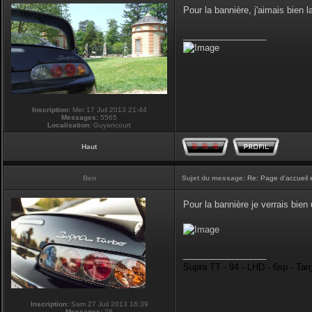
Pour la bannière, j'aimais bien la
_________________
Inscription:
Mer 17 Juil 2013 21:44
Messages:
5565
Localisation:
Guyancourt
Haut
Ben
Sujet du message:
Re: Page d'accueil 
Pour la bannière je verrais bie
_________________
Supra TT - 94 - LHD - 6sp - Tar
Inscription:
Sam 27 Juil 2013 16:39
Messages:
28