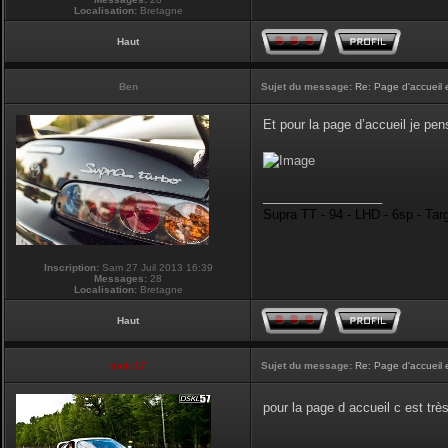
Localisation:
Bretagne
Haut
Ben
Sujet du message:
Re: Page d'accueil 
Et pour la page d’accueil je pen
_________________
Supra TT - 94 - LHD - 6sp - Tar
Inscription:
Sam 27 Juil 2013 16:39
Messages:
28
Localisation:
Bretagne
Haut
touti-17
Sujet du message:
Re: Page d'accueil 
pour la page d accueil c est tr