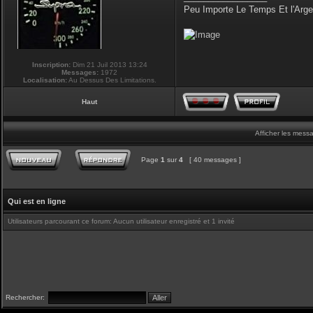
Peu Importe Le Temps Et l'Arg
Inscription:
Dim 21 Juil 2013 13:24
Messages:
1972
Localisation:
Au Dessus Des Limitations.
Haut
Afficher les mess
Page
1
sur
4
[ 40 messages ]
Qui est en ligne
Utilisateurs parcourant ce forum: Aucun utilisateur enregistré et 1 invité
Rechercher: