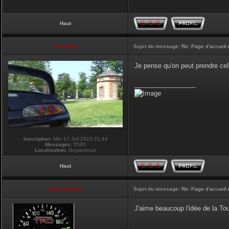
Haut
vmax330
Sujet du message:
Re: Page d'accueil 
Je pense qu'on peut prendre cel
_________________
Inscription:
Mer 17 Juil 2013 21:44
Messages:
5565
Localisation:
Guyancourt
Haut
NikoLifeStyle
Sujet du message:
Re: Page d'accueil 
J'aime beaucoup l'idée de la Tour
_________________