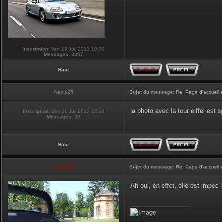
Inscription:
Ven 19 Juil 2013 10:30
Messages:
3357
Haut
Nan's25
Sujet du message:
Re: Page d'accueil 
la photo avec la tour eiffel est
Inscription:
Dim 21 Juil 2013 12:28
Messages:
20
Haut
vmax330
Sujet du message:
Re: Page d'accueil 
Ah oui, en effet, elle est impec
_________________