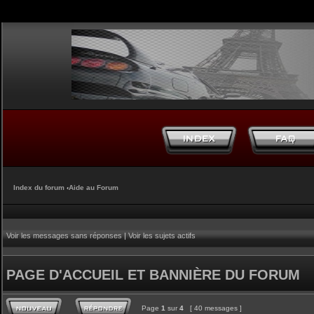
Index du forum
‹
Aide au Forum
Voir les messages sans réponses
|
Voir les sujets actifs
PAGE D'ACCUEIL ET BANNIÈRE DU FORUM
Page
1
sur
4
[ 40 messages ]