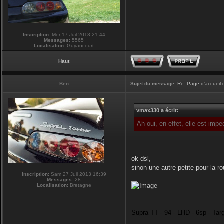
Inscription:
Mer 17 Juil 2013 21:44
Messages:
5565
Localisation:
Guyancourt
Haut
Ben
Sujet du message:
Re: Page d'accueil 
vmax330 a écrit:
Ah oui, en effet, elle est imp
ok dsl,
sinon une autre petite pour la r
Inscription:
Sam 27 Juil 2013 16:39
Messages:
28
Localisation:
Bretagne
_________________
Supra TT - 94 - LHD - 6sp - Tar