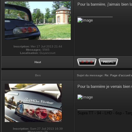
Pour la bannière, j'aimais bien la
_________________
Inscription:
Mer 17 Juil 2013 21:44
Messages:
5565
Localisation:
Guyancourt
Haut
Ben
Sujet du message:
Re: Page d'accueil 
Pour la bannière je verrais bie
_________________
Supra TT - 94 - LHD - 6sp - Tar
Inscription:
Sam 27 Juil 2013 16:39
Messages:
28