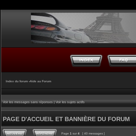
Index du forum
‹
Aide au Forum
Voir les messages sans réponses
|
Voir les sujets actifs
PAGE D'ACCUEIL ET BANNIÈRE DU FORUM
Page
1
sur
4
[ 40 messages ]