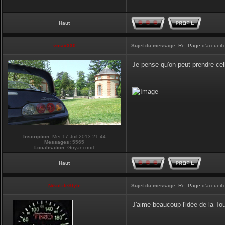
Haut
vmax330
Sujet du message:
Re: Page d'accueil 
Je pense qu'on peut prendre cel
_________________
Inscription:
Mer 17 Juil 2013 21:44
Messages:
5565
Localisation:
Guyancourt
Haut
NikoLifeStyle
Sujet du message:
Re: Page d'accueil 
J'aime beaucoup l'idée de la Tour
_________________