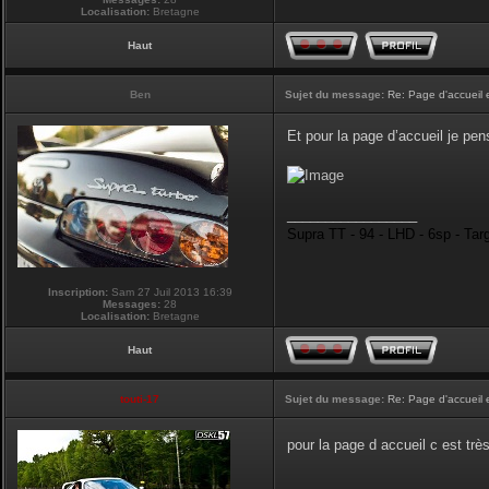
Localisation:
Bretagne
Haut
Ben
Sujet du message:
Re: Page d'accueil 
Et pour la page d’accueil je pen
_________________
Supra TT - 94 - LHD - 6sp - Tar
Inscription:
Sam 27 Juil 2013 16:39
Messages:
28
Localisation:
Bretagne
Haut
touti-17
Sujet du message:
Re: Page d'accueil 
pour la page d accueil c est tr