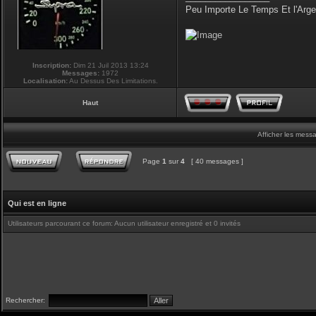
Peu Importe Le Temps Et l'Arg
Inscription:
Dim 21 Juil 2013 13:24
Messages:
1972
Localisation:
Au Dessus Des Limitations.
Haut
Afficher les mess
Page
1
sur
4
[ 40 messages ]
Qui est en ligne
Utilisateurs parcourant ce forum: Aucun utilisateur enregistré et 0 invités
Rechercher: