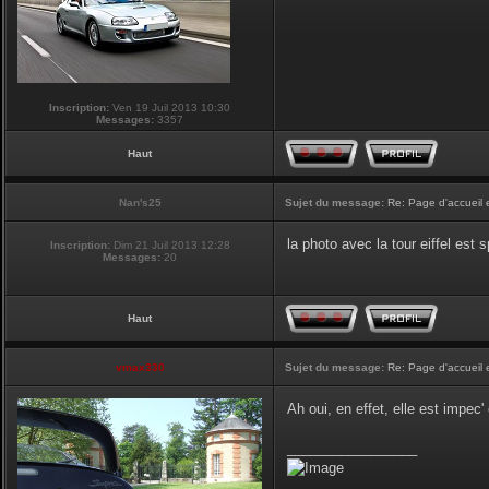
Inscription:
Ven 19 Juil 2013 10:30
Messages:
3357
Haut
Nan's25
Sujet du message:
Re: Page d'accueil 
la photo avec la tour eiffel est
Inscription:
Dim 21 Juil 2013 12:28
Messages:
20
Haut
vmax330
Sujet du message:
Re: Page d'accueil 
Ah oui, en effet, elle est impec
_________________