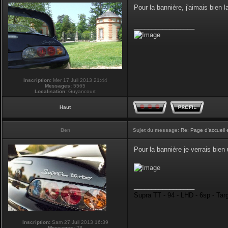
Pour la bannière, j'aimais bien la
_________________
Inscription:
Mer 17 Juil 2013 21:44
Messages:
5565
Localisation:
Guyancourt
Haut
Ben
Sujet du message:
Re: Page d'accueil 
Pour la bannière je verrais bie
_________________
Supra TT - 94 - LHD - 6sp - Tar
Inscription:
Sam 27 Juil 2013 16:39
Messages:
28