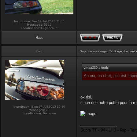
Inscription:
Mer 17 Juil 2013 21:44
Messages:
5565
Localisation:
Guyancourt
Haut
Ben
Sujet du message:
Re: Page d'accueil 
vmax330 a écrit:
Ah oui, en effet, elle est imp
ok dsl,
sinon une autre petite pour la r
Inscription:
Sam 27 Juil 2013 16:39
Messages:
28
Localisation:
Bretagne
_________________
Supra TT - 94 - LHD - 6sp - Tar