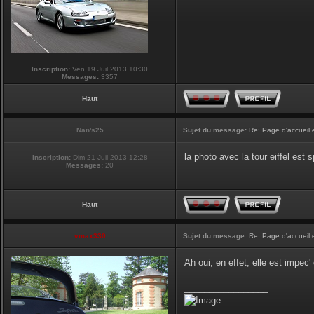
Inscription:
Ven 19 Juil 2013 10:30
Messages:
3357
Haut
Nan's25
Sujet du message:
Re: Page d'accueil 
la photo avec la tour eiffel est
Inscription:
Dim 21 Juil 2013 12:28
Messages:
20
Haut
vmax330
Sujet du message:
Re: Page d'accueil 
Ah oui, en effet, elle est impec
_________________