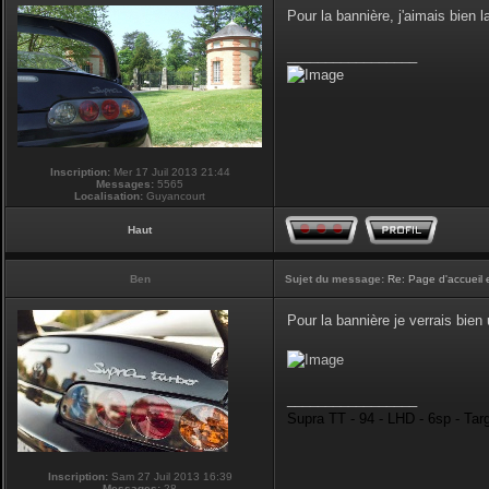
Pour la bannière, j'aimais bien la
_________________
Inscription:
Mer 17 Juil 2013 21:44
Messages:
5565
Localisation:
Guyancourt
Haut
Ben
Sujet du message:
Re: Page d'accueil 
Pour la bannière je verrais bie
_________________
Supra TT - 94 - LHD - 6sp - Tar
Inscription:
Sam 27 Juil 2013 16:39
Messages:
28