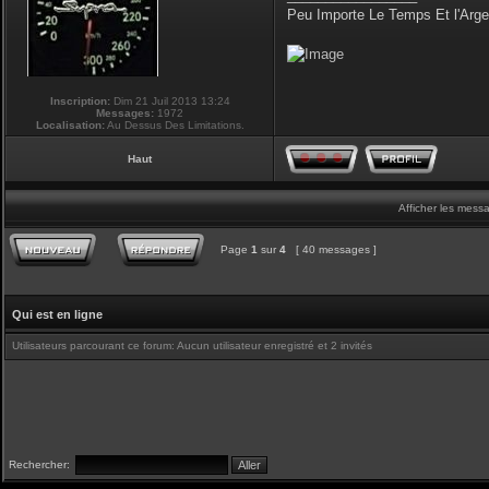
Peu Importe Le Temps Et l'Arg
Inscription:
Dim 21 Juil 2013 13:24
Messages:
1972
Localisation:
Au Dessus Des Limitations.
Haut
Afficher les mess
Page
1
sur
4
[ 40 messages ]
Qui est en ligne
Utilisateurs parcourant ce forum: Aucun utilisateur enregistré et 2 invités
Rechercher: