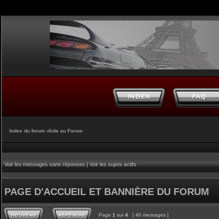
Index du forum
‹
Aide au Forum
Voir les messages sans réponses
|
Voir les sujets actifs
PAGE D'ACCUEIL ET BANNIÈRE DU FORUM
Page
1
sur
4
[ 40 messages ]