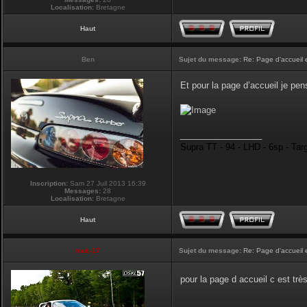
Localisation:
Bretagne
Haut
Ben
Sujet du message:
Re: Page d'accueil 
Et pour la page d’accueil je pen
_________________
Supra TT - 94 - LHD - 6sp - Tar
Inscription:
Sam 27 Juil 2013 16:39
Messages:
28
Localisation:
Bretagne
Haut
touti-17
Sujet du message:
Re: Page d'accueil 
pour la page d accueil c est tr