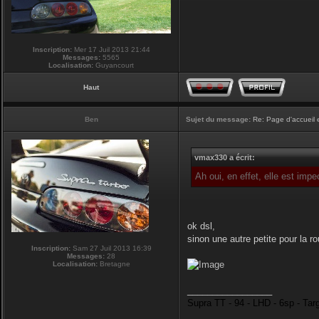
Inscription:
Mer 17 Juil 2013 21:44
Messages:
5565
Localisation:
Guyancourt
Haut
Ben
Sujet du message:
Re: Page d'accueil 
vmax330 a écrit:
Ah oui, en effet, elle est imp
ok dsl,
sinon une autre petite pour la r
Inscription:
Sam 27 Juil 2013 16:39
Messages:
28
Localisation:
Bretagne
_________________
Supra TT - 94 - LHD - 6sp - Tar