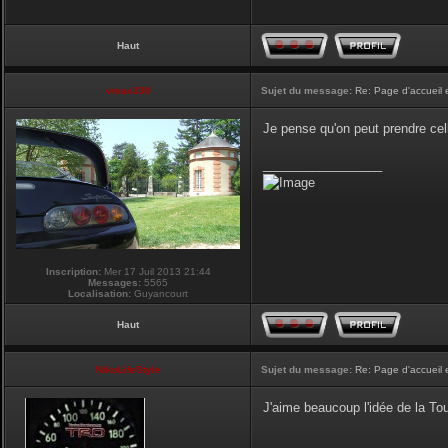
Haut
vmax330
Sujet du message:
Re: Page d'accueil 
Je pense qu'on peut prendre cel
_________________
Inscription:
Mer 17 Juil 2013 21:44
Messages:
5565
Localisation:
Guyancourt
Haut
NikoLifeStyle
Sujet du message:
Re: Page d'accueil 
J'aime beaucoup l'idée de la Tour
_________________