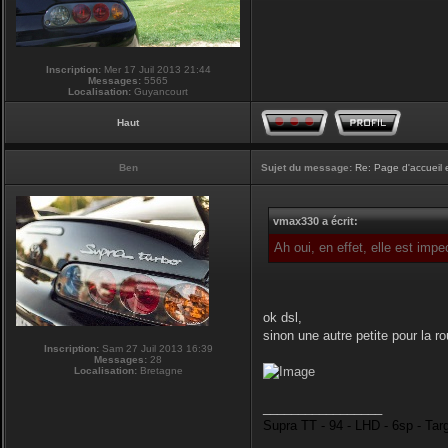
Inscription:
Mer 17 Juil 2013 21:44
Messages:
5565
Localisation:
Guyancourt
Haut
Ben
Sujet du message:
Re: Page d'accueil 
vmax330 a écrit:
Ah oui, en effet, elle est imp
ok dsl,
sinon une autre petite pour la r
Inscription:
Sam 27 Juil 2013 16:39
Messages:
28
Localisation:
Bretagne
_________________
Supra TT - 94 - LHD - 6sp - Tar