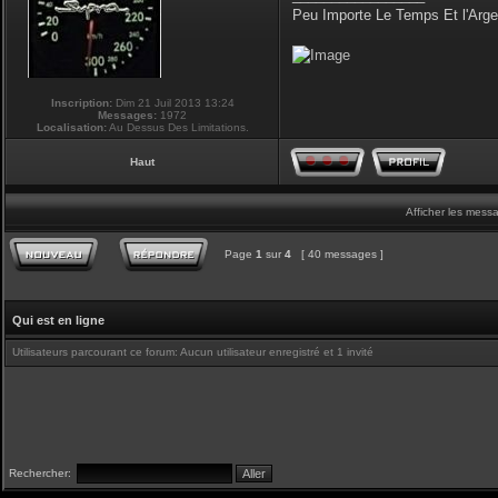
Peu Importe Le Temps Et l'Arg
Inscription:
Dim 21 Juil 2013 13:24
Messages:
1972
Localisation:
Au Dessus Des Limitations.
Haut
Afficher les mess
Page
1
sur
4
[ 40 messages ]
Qui est en ligne
Utilisateurs parcourant ce forum: Aucun utilisateur enregistré et 1 invité
Rechercher: