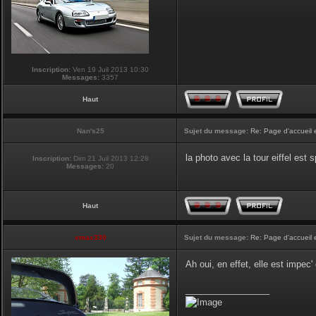
Inscription:
Ven 19 Juil 2013 10:30
Messages:
3357
Haut
Nan's25
Sujet du message:
Re: Page d'accueil 
la photo avec la tour eiffel est
Inscription:
Dim 21 Juil 2013 12:28
Messages:
20
Haut
vmax330
Sujet du message:
Re: Page d'accueil 
Ah oui, en effet, elle est impec
_________________