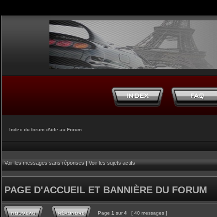
Index du forum
‹
Aide au Forum
Voir les messages sans réponses
|
Voir les sujets actifs
PAGE D'ACCUEIL ET BANNIÈRE DU FORUM
Page
1
sur
4
[ 40 messages ]