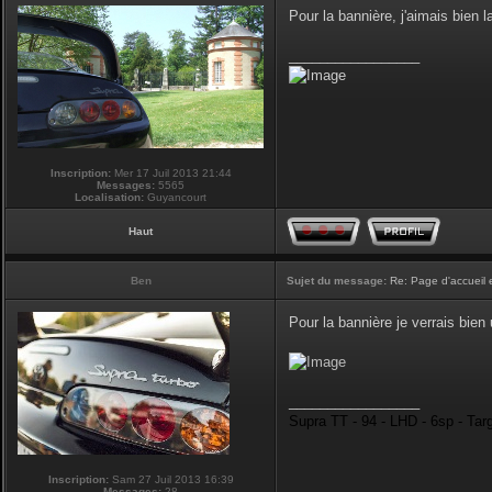
Pour la bannière, j'aimais bien la
_________________
Inscription:
Mer 17 Juil 2013 21:44
Messages:
5565
Localisation:
Guyancourt
Haut
Ben
Sujet du message:
Re: Page d'accueil 
Pour la bannière je verrais bie
_________________
Supra TT - 94 - LHD - 6sp - Tar
Inscription:
Sam 27 Juil 2013 16:39
Messages:
28