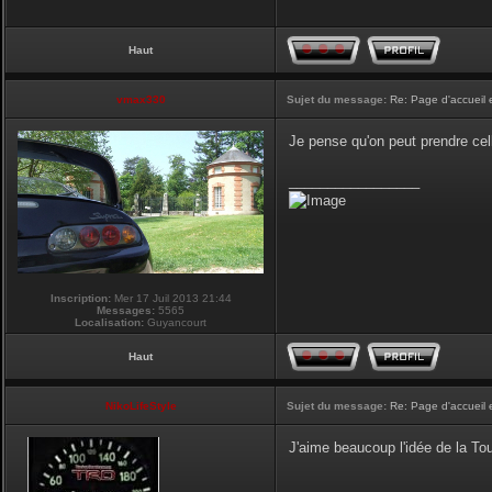
Haut
vmax330
Sujet du message:
Re: Page d'accueil 
Je pense qu'on peut prendre cel
_________________
Inscription:
Mer 17 Juil 2013 21:44
Messages:
5565
Localisation:
Guyancourt
Haut
NikoLifeStyle
Sujet du message:
Re: Page d'accueil 
J'aime beaucoup l'idée de la Tour
_________________