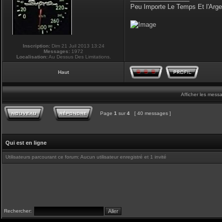
Peu Importe Le Temps Et l'Arg
Inscription:
Dim 21 Juil 2013 13:24
Messages:
1972
Localisation:
Au Dessus Des Limitations.
Haut
Afficher les mess
Page
1
sur
4
[ 40 messages ]
Qui est en ligne
Utilisateurs parcourant ce forum: Aucun utilisateur enregistré et 1 invité
Rechercher: