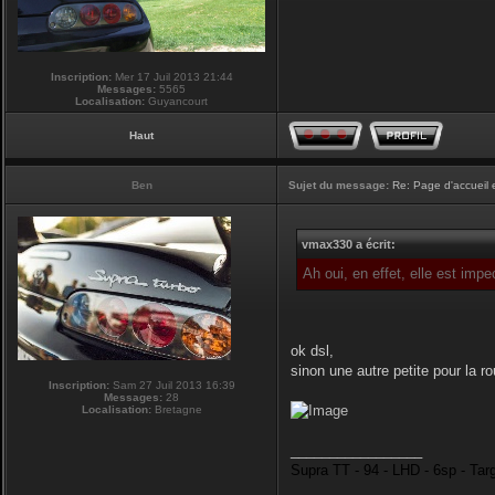
Inscription:
Mer 17 Juil 2013 21:44
Messages:
5565
Localisation:
Guyancourt
Haut
Ben
Sujet du message:
Re: Page d'accueil 
vmax330 a écrit:
Ah oui, en effet, elle est imp
ok dsl,
sinon une autre petite pour la r
Inscription:
Sam 27 Juil 2013 16:39
Messages:
28
Localisation:
Bretagne
_________________
Supra TT - 94 - LHD - 6sp - Tar