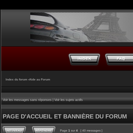
Index du forum
‹
Aide au Forum
Voir les messages sans réponses
|
Voir les sujets actifs
PAGE D'ACCUEIL ET BANNIÈRE DU FORUM
Page
1
sur
4
[ 40 messages ]