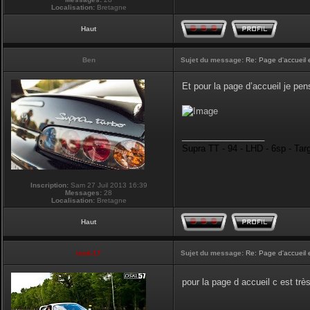
Localisation:
Bretagne
Haut
Ben
Sujet du message:
Re: Page d'accueil 
Et pour la page d’accueil je pen
_________________
Supra TT - 94 - LHD - 6sp - Tar
Inscription:
Sam 27 Juil 2013 16:39
Messages:
28
Localisation:
Bretagne
Haut
touti-17
Sujet du message:
Re: Page d'accueil 
pour la page d accueil c est tr