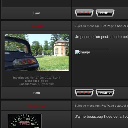
Haut
vmax330
Sujet du message:
Re: Page d'accueil 
Je pense qu'on peut prendre cel
_________________
Inscription:
Mer 17 Juil 2013 21:44
Messages:
5565
Localisation:
Guyancourt
Haut
NikoLifeStyle
Sujet du message:
Re: Page d'accueil 
J'aime beaucoup l'idée de la Tour
_________________