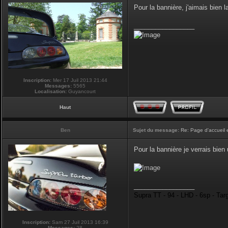
Pour la bannière, j'aimais bien la
_________________
Inscription:
Mer 17 Juil 2013 21:44
Messages:
5565
Localisation:
Guyancourt
Haut
Ben
Sujet du message:
Re: Page d'accueil 
Pour la bannière je verrais bie
_________________
Supra TT - 94 - LHD - 6sp - Tar
Inscription:
Sam 27 Juil 2013 16:39
Messages:
28