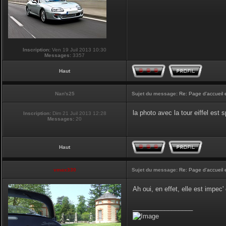
Inscription:
Ven 19 Juil 2013 10:30
Messages:
3357
Haut
Nan's25
Sujet du message:
Re: Page d'accueil 
la photo avec la tour eiffel est
Inscription:
Dim 21 Juil 2013 12:28
Messages:
20
Haut
vmax330
Sujet du message:
Re: Page d'accueil 
Ah oui, en effet, elle est impec
_________________