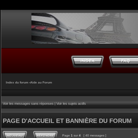
Index du forum
‹
Aide au Forum
Voir les messages sans réponses
|
Voir les sujets actifs
PAGE D'ACCUEIL ET BANNIÈRE DU FORUM
Page
1
sur
4
[ 40 messages ]