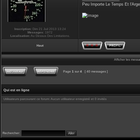
Peu Importe Le Temps Et l'Arg
Inscription:
Dim 21 Juil 2013 13:24
Messages:
1972
Localisation:
Au Dessus Des Limitations.
Haut
Afficher les mess
Page
1
sur
4
[ 40 messages ]
Qui est en ligne
Utilisateurs parcourant ce forum: Aucun utilisateur enregistré et 0 invités
Rechercher: