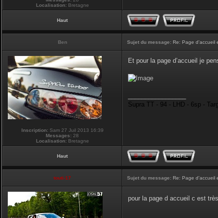
Localisation:
Bretagne
Haut
Ben
Sujet du message:
Re: Page d'accueil 
Et pour la page d’accueil je pen
_________________
Supra TT - 94 - LHD - 6sp - Tar
Inscription:
Sam 27 Juil 2013 16:39
Messages:
28
Localisation:
Bretagne
Haut
touti-17
Sujet du message:
Re: Page d'accueil 
pour la page d accueil c est tr