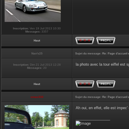
Inscription:
Ven 19 Juil 2013 10:30
Messages:
3357
Haut
Nan's25
Sujet du message:
Re: Page d'accueil 
la photo avec la tour eiffel est
Inscription:
Dim 21 Juil 2013 12:28
Messages:
20
Haut
vmax330
Sujet du message:
Re: Page d'accueil 
Ah oui, en effet, elle est impec
_________________