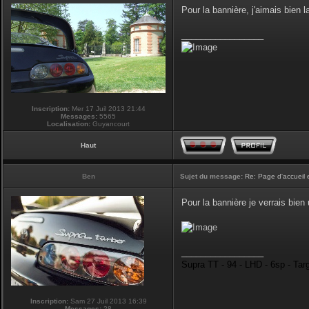
Pour la bannière, j'aimais bien la
_________________
Inscription:
Mer 17 Juil 2013 21:44
Messages:
5565
Localisation:
Guyancourt
Haut
Ben
Sujet du message:
Re: Page d'accueil 
Pour la bannière je verrais bie
_________________
Supra TT - 94 - LHD - 6sp - Tar
Inscription:
Sam 27 Juil 2013 16:39
Messages:
28