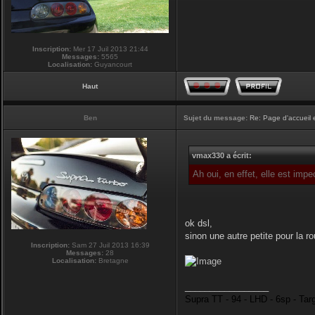
Inscription:
Mer 17 Juil 2013 21:44
Messages:
5565
Localisation:
Guyancourt
Haut
Ben
Sujet du message:
Re: Page d'accueil 
vmax330 a écrit:
Ah oui, en effet, elle est imp
ok dsl,
sinon une autre petite pour la r
Inscription:
Sam 27 Juil 2013 16:39
Messages:
28
Localisation:
Bretagne
_________________
Supra TT - 94 - LHD - 6sp - Tar