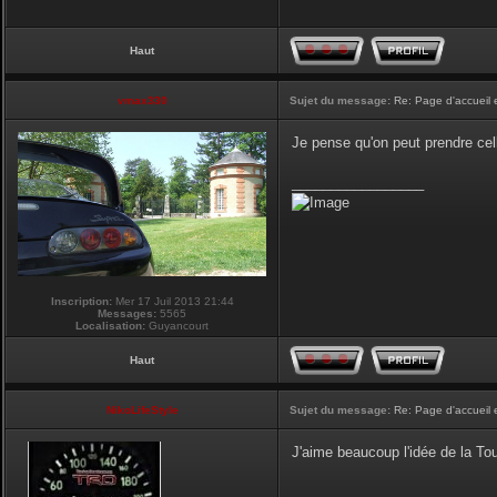
Haut
vmax330
Sujet du message:
Re: Page d'accueil 
Je pense qu'on peut prendre cel
_________________
Inscription:
Mer 17 Juil 2013 21:44
Messages:
5565
Localisation:
Guyancourt
Haut
NikoLifeStyle
Sujet du message:
Re: Page d'accueil 
J'aime beaucoup l'idée de la Tour
_________________