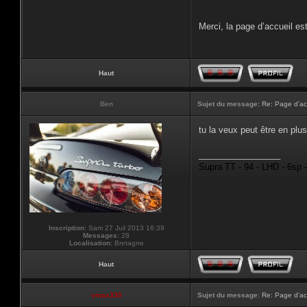
Merci, la page d’accueil est
Haut
Ben
Sujet du message:
Re: Page d'ac
tu la veux peut être en plus
_________________
Supra TT - 94 - LHD - 6sp 
Inscription:
Sam 27 Juil 2013 16:39
Messages:
28
Localisation:
Bretagne
Haut
vmax330
Sujet du message:
Re: Page d'ac