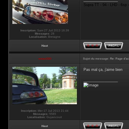
Supra TT - 94 - LHD - 6sp 
Inscription:
Sam 27 Juil 2013 16:39
Messages:
28
Localisation:
Bretagne
Haut
vmax330
Sujet du message:
Re: Page d'ac
Pas mal ça, j'aime bien
_________________
Inscription:
Mer 17 Juil 2013 21:44
Messages:
5565
Localisation:
Guyancourt
Haut