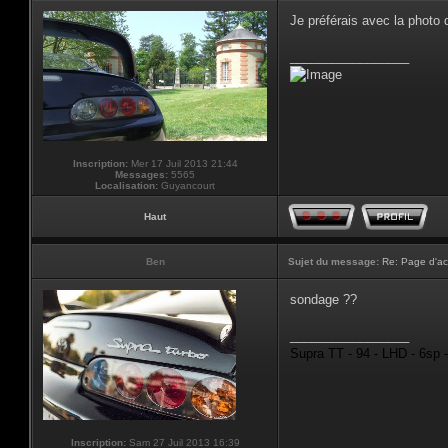
Je préférais avec la photo
_________________
Inscription:
Mer 17 Juil 2013 21:44
Messages:
5565
Localisation:
Guyancourt
Haut
Ben
Sujet du message:
Re: Page d'ac
sondage ??
_________________
Supra TT - 94 - LHD - 6sp 
Inscription:
Sam 27 Juil 2013 16:39