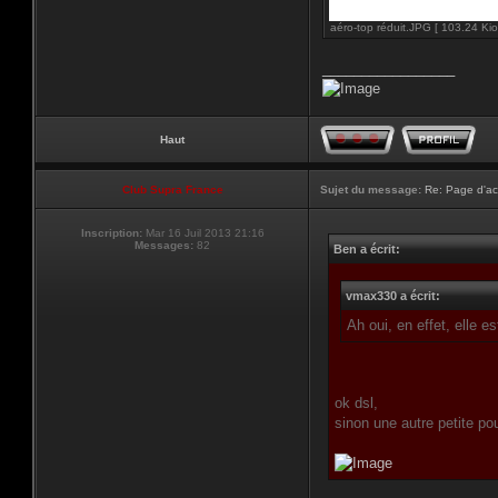
aéro-top réduit.JPG [ 103.24 Kio
_________________
Haut
Club Supra France
Sujet du message:
Re: Page d'ac
Inscription:
Mar 16 Juil 2013 21:16
Messages:
82
Ben a écrit:
vmax330 a écrit:
Ah oui, en effet, elle e
ok dsl,
sinon une autre petite pou