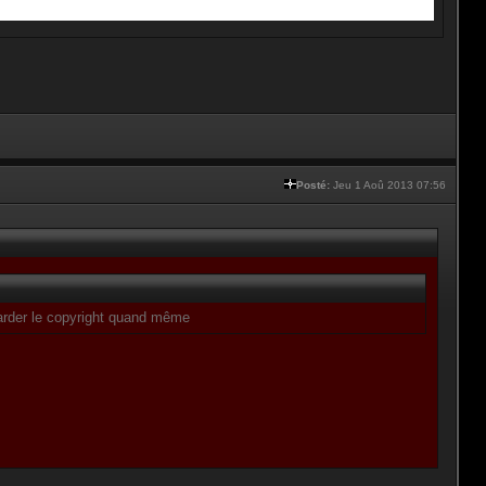
Posté:
Jeu 1 Aoû 2013 07:56
 garder le copyright quand même