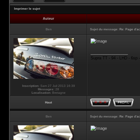
Imprimer le sujet
Auteur
Ben
Sujet du message:
Re: Page d'ac
_________________
Supra TT - 94 - LHD - 6sp 
Inscription:
Sam 27 Juil 2013 16:39
Messages:
28
Localisation:
Bretagne
Haut
Ben
Sujet du message:
Re: Page d'ac
_________________