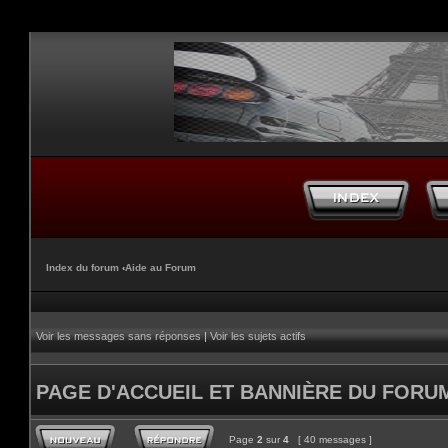
Index du forum
‹
Aide au Forum
Voir les messages sans réponses
|
Voir les sujets actifs
PAGE D'ACCUEIL ET BANNIÈRE DU FORU
Page
2
sur
4
[ 40 messages ]