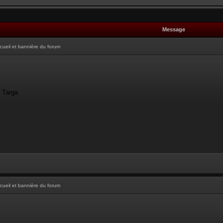
Message
cueil et bannière du forum
- Targa
cueil et bannière du forum