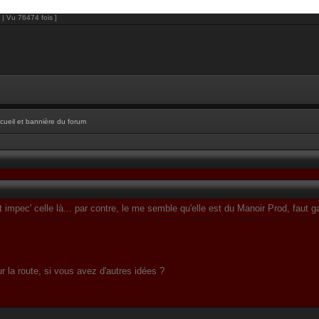
 | Vu 76474 fois ]
cueil et bannière du forum
st impec' celle là... par contre, le me semble qu'elle est du Manoir Prod, faut
r la route, si vous avez d'autres idées ?