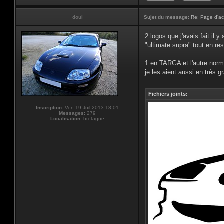
doul
Sujet du message:
Re: Page d'ac
2 logos que j'avais fait il 
"ultimate supra" tout en re
1 en TARGA et l'autre norm
je les aient aussi en très gr
Fichiers joints:
Inscription:
Ven 19 Juil 2013 18:01
Messages:
279
Localisation:
bretagne