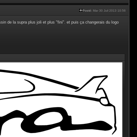
Posté:
Mar 30 Juil 2013 10:56
ssin de la supra plus joli et plus "fini". et puis ça changerais du logo