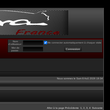
Nom
Me connecter automatiquement à chaque visite
d’utilisateur:
Mot de
passe:
Nous sommes le Sam 8 Aoû 2026 19:34
Aller à la page
Précédente
1
,
2
,
3
,
4
Suivante