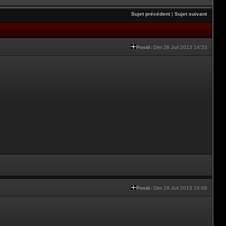
Sujet précédent
|
Sujet suivant
Posté:
Dim 28 Juil 2013 14:53
Posté:
Dim 28 Juil 2013 16:06