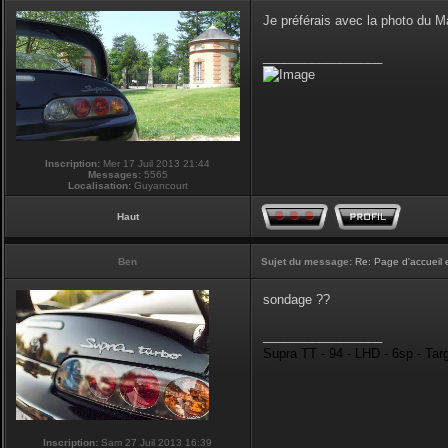
Je préférais avec la photo du 
_________________
Inscription:
Mer 17 Juil 2013 21:44
Messages:
5565
Localisation:
Guyancourt
Haut
Ben
Sujet du message:
Re: Page d'accueil 
sondage ??
_________________
Supra TT - 94 - LHD - 6sp - Tar
Inscription:
Sam 27 Juil 2013 16:39