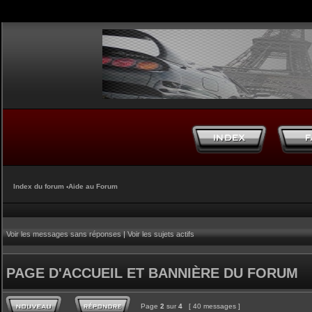
Index du forum
‹
Aide au Forum
Voir les messages sans réponses
|
Voir les sujets actifs
PAGE D'ACCUEIL ET BANNIÈRE DU FORUM
Page
2
sur
4
[ 40 messages ]