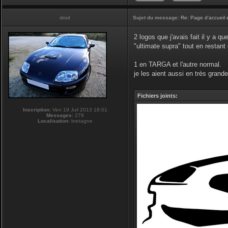
doul
Sujet du message:
Re: Page d'accueil 
2 logos que j'avais fait il y a q
"ultimate supra" tout en restan
1 en TARGA et l'autre normal.
je les aient aussi en très grande 
Fichiers joints:
Inscription:
Ven 19 Juil 2013 18:01
Messages:
279
Localisation:
bretagne