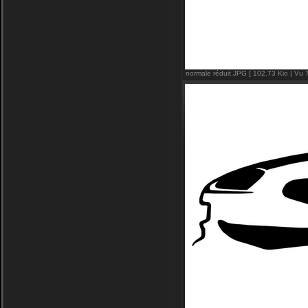
normale réduit.JPG [ 102.73 Kio | Vu 7