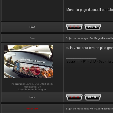
Merci, la page d’accueil est fait
Haut
Ben
Sujet du message:
Re: Page d'accueil 
tu la veux peut être en plus gran
_________________
Supra TT - 94 - LHD - 6sp - Tar
Inscription:
Sam 27 Juil 2013 16:39
Messages:
28
Localisation:
Bretagne
Haut
vmax330
Sujet du message:
Re: Page d'accueil 