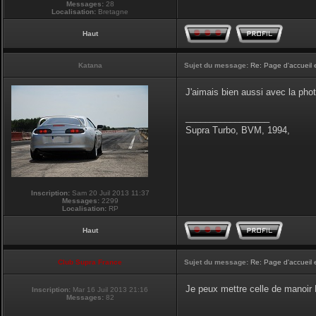
Messages:
28
Localisation:
Bretagne
Haut
Katana
Sujet du message:
Re: Page d'accueil 
J'aimais bien aussi avec la pho
_________________
Supra Turbo, BVM, 1994,
Inscription:
Sam 20 Juil 2013 11:37
Messages:
2299
Localisation:
RP
Haut
Club Supra France
Sujet du message:
Re: Page d'accueil 
Je peux mettre celle de manoir P
Inscription:
Mar 16 Juil 2013 21:16
Messages:
82