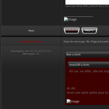
aéro-top réduit.JPG [ 103.24 Kio | Vu 
_________________
Haut
Club Supra France
Sujet du message:
Re: Page d'accueil 
Inscription:
Mar 16 Juil 2013 21:16
Messages:
82
Ben a écrit:
vmax330 a écrit:
Ah oui, en effet, elle est i
ok dsl,
sinon une autre petite pour la