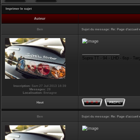
Imprimer le sujet
Auteur
Ben
Sujet du message:
Re: Page d'accueil 
_________________
Supra TT - 94 - LHD - 6sp - Tar
Inscription:
Sam 27 Juil 2013 16:39
Messages:
28
Localisation:
Bretagne
Haut
Ben
Sujet du message:
Re: Page d'accueil 
_________________