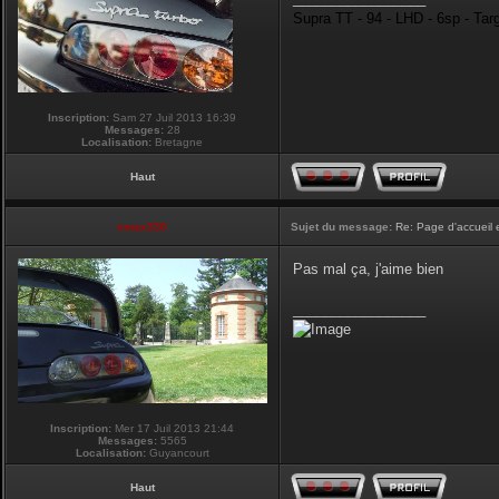
Supra TT - 94 - LHD - 6sp - Tar
Inscription:
Sam 27 Juil 2013 16:39
Messages:
28
Localisation:
Bretagne
Haut
vmax330
Sujet du message:
Re: Page d'accueil 
Pas mal ça, j'aime bien
_________________
Inscription:
Mer 17 Juil 2013 21:44
Messages:
5565
Localisation:
Guyancourt
Haut