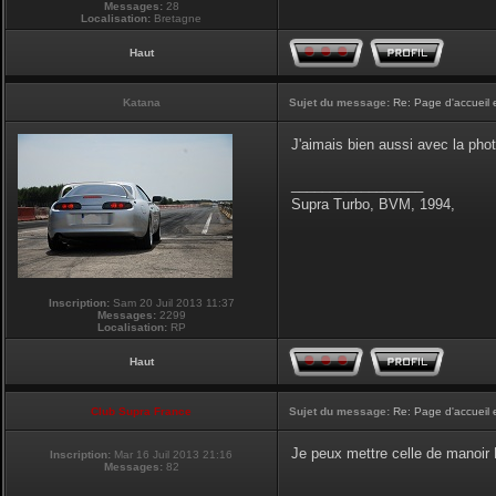
Messages:
28
Localisation:
Bretagne
Haut
Katana
Sujet du message:
Re: Page d'accueil 
J'aimais bien aussi avec la pho
_________________
Supra Turbo, BVM, 1994,
Inscription:
Sam 20 Juil 2013 11:37
Messages:
2299
Localisation:
RP
Haut
Club Supra France
Sujet du message:
Re: Page d'accueil 
Je peux mettre celle de manoir P
Inscription:
Mar 16 Juil 2013 21:16
Messages:
82