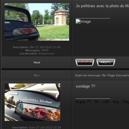
Je préférais avec la photo du 
_________________
Inscription:
Mer 17 Juil 2013 21:44
Messages:
5565
Localisation:
Guyancourt
Haut
Ben
Sujet du message:
Re: Page d'accueil 
sondage ??
_________________
Supra TT - 94 - LHD - 6sp - Tar
Inscription:
Sam 27 Juil 2013 16:39