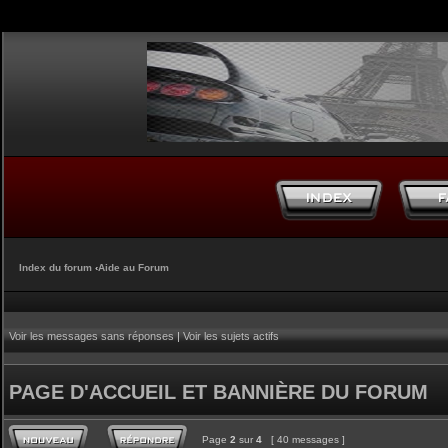
Index du forum
‹
Aide au Forum
Voir les messages sans réponses
|
Voir les sujets actifs
PAGE D'ACCUEIL ET BANNIÈRE DU FORUM
Page
2
sur
4
[ 40 messages ]