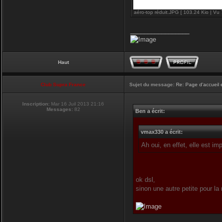
aéro-top réduit.JPG [ 103.24 Kio | Vu 
_________________
Haut
Club Supra France
Sujet du message:
Re: Page d'accueil 
Inscription:
Mar 16 Juil 2013 21:16
Messages:
82
Ben a écrit:
vmax330 a écrit:
Ah oui, en effet, elle est i
ok dsl,
sinon une autre petite pour la