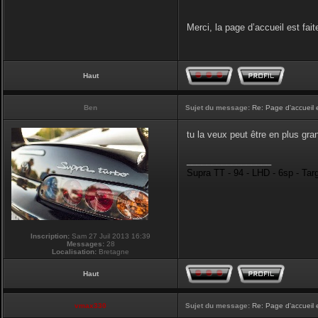
Merci, la page d’accueil est fait
Haut
Ben
Sujet du message:
Re: Page d'accueil 
tu la veux peut être en plus gran
_________________
Supra TT - 94 - LHD - 6sp - Tar
Inscription:
Sam 27 Juil 2013 16:39
Messages:
28
Localisation:
Bretagne
Haut
vmax330
Sujet du message:
Re: Page d'accueil 