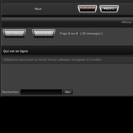
Haut
Afficher
Page
2
sur
4
[ 40 messages ]
Qui est en ligne
Utilisateurs parcourant ce forum: Aucun utilisateur enregistré et 2 invités
Rechercher: