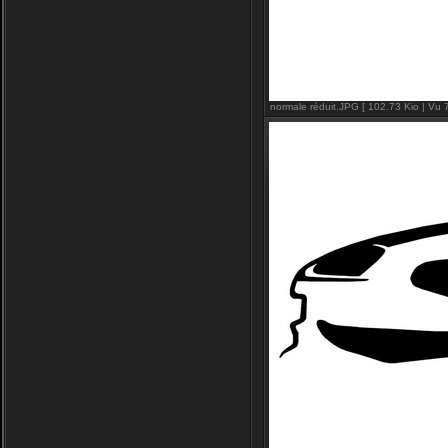
normale réduit.JPG [ 102.73 Kio | Vu 7