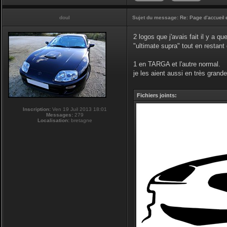
doul
Sujet du message:
Re: Page d'accueil 
2 logos que j'avais fait il y a q
"ultimate supra" tout en restan
1 en TARGA et l'autre normal.
je les aient aussi en très grande 
Fichiers joints:
Inscription:
Ven 19 Juil 2013 18:01
Messages:
279
Localisation:
bretagne