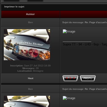
Imprimer le sujet
Auteur
Ben
Sujet du message:
Re: Page d'accueil 
_________________
Supra TT - 94 - LHD - 6sp - Tar
Inscription:
Sam 27 Juil 2013 16:39
Messages:
28
Localisation:
Bretagne
Haut
Ben
Sujet du message:
Re: Page d'accueil 
_________________