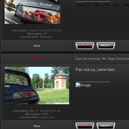
Supra TT - 94 - LHD - 6sp - Tar
Inscription:
Sam 27 Juil 2013 16:39
Messages:
28
Localisation:
Bretagne
Haut
vmax330
Sujet du message:
Re: Page d'accueil 
Pas mal ça, j'aime bien
_________________
Inscription:
Mer 17 Juil 2013 21:44
Messages:
5565
Localisation:
Guyancourt
Haut