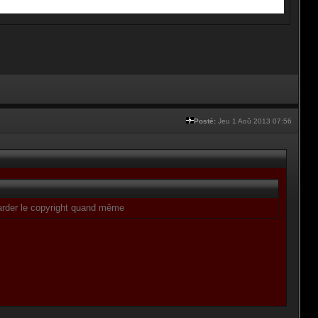
Posté:
Jeu 1 Aoû 2013 07:56
 garder le copyright quand même