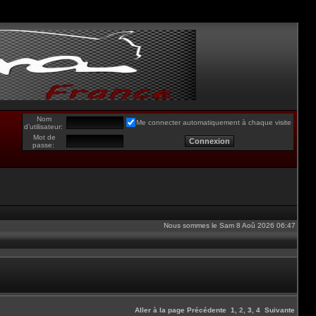
Nom
Me connecter automatiquement à chaque visite
d’utilisateur:
Mot de
passe:
Nous sommes le Sam 8 Aoû 2026 06:47
Aller à la page
Précédente
1
,
2
,
3
,
4
Suivante