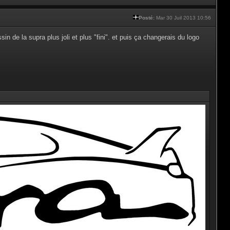
Posté:
Mar 30 Juil 2013 10:56
ssin de la supra plus joli et plus "fini". et puis ça changerais du logo