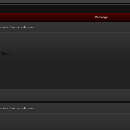
Message
cueil et bannière du forum
- Targa
cueil et bannière du forum