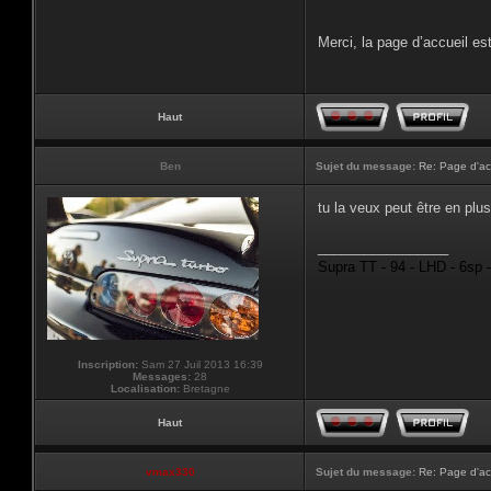
Merci, la page d’accueil est
Haut
Ben
Sujet du message:
Re: Page d'ac
tu la veux peut être en plus
_________________
Supra TT - 94 - LHD - 6sp 
Inscription:
Sam 27 Juil 2013 16:39
Messages:
28
Localisation:
Bretagne
Haut
vmax330
Sujet du message:
Re: Page d'ac