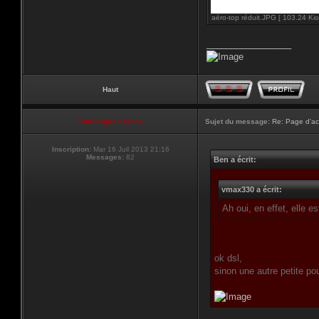
aéro-top réduit.JPG [ 103.24 Kio
_________________
Haut
Club Supra France
Sujet du message:
Re: Page d'ac
Inscription:
Mar 16 Juil 2013 21:16
Messages:
82
Ben a écrit:
vmax330 a écrit:
Ah oui, en effet, elle e
ok dsl,
sinon une autre petite pou