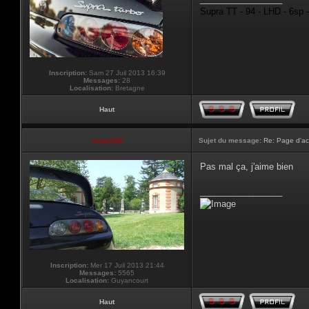
Supra TT - 94 - LHD - 6sp 
Inscription:
Sam 27 Juil 2013 16:39
Messages:
28
Localisation:
Bretagne
Haut
vmax330
Sujet du message:
Re: Page d'ac
Pas mal ça, j'aime bien
_________________
Inscription:
Mer 17 Juil 2013 21:44
Messages:
5565
Localisation:
Guyancourt
Haut