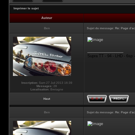
Imprimer le sujet
Auteur
Ben
Sujet du message:
Re: Page d'ac
_________________
Supra TT - 94 - LHD - 6sp 
Inscription:
Sam 27 Juil 2013 16:39
Messages:
28
Localisation:
Bretagne
Haut
Ben
Sujet du message:
Re: Page d'ac
_________________