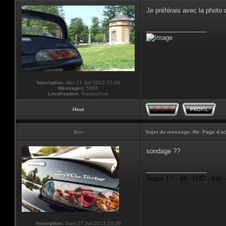
Je préférais avec la photo
_________________
Inscription:
Mer 17 Juil 2013 21:44
Messages:
5565
Localisation:
Guyancourt
Haut
Ben
Sujet du message:
Re: Page d'ac
sondage ??
_________________
Supra TT - 94 - LHD - 6sp 
Inscription:
Sam 27 Juil 2013 16:39