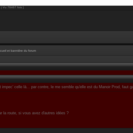
 | Vu 76467 fois ]
cueil et bannière du forum
st impec' celle là... par contre, le me semble qu'elle est du Manoir Prod, faut
r la route, si vous avez d'autres idées ?