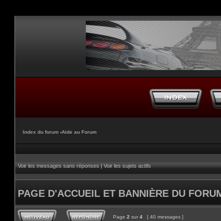
Index du forum
‹
Aide au Forum
Voir les messages sans réponses
|
Voir les sujets actifs
PAGE D'ACCUEIL ET BANNIÈRE DU FORU
Page
2
sur
4
[ 40 messages ]