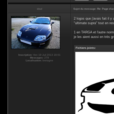
doul
Sujet du message:
Re: Page d'ac
2 logos que j'avais fait il 
"ultimate supra" tout en re
1 en TARGA et l'autre norm
je les aient aussi en très gr
Fichiers joints:
Inscription:
Ven 19 Juil 2013 18:01
Messages:
279
Localisation:
bretagne