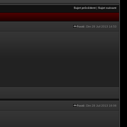
Sujet précédent
|
Sujet suivant
Posté:
Dim 28 Juil 2013 14:53
Posté:
Dim 28 Juil 2013 16:06