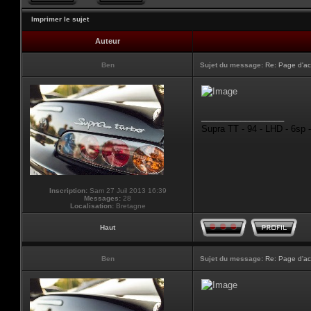
Imprimer le sujet
Auteur
Ben
Sujet du message:
Re: Page d'ac
_________________
Supra TT - 94 - LHD - 6sp 
Inscription:
Sam 27 Juil 2013 16:39
Messages:
28
Localisation:
Bretagne
Haut
Ben
Sujet du message:
Re: Page d'ac
_________________