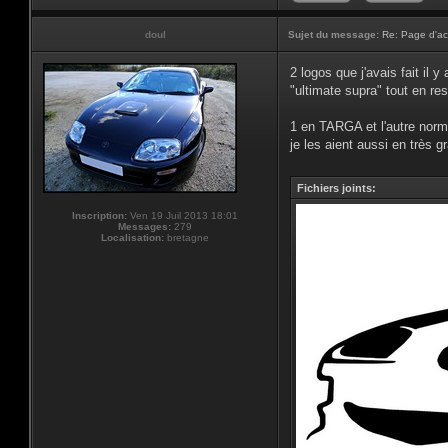
doul
Sujet du message:
Re: Page d'ac
2 logos que j'avais fait il 
"ultimate supra" tout en re
1 en TARGA et l'autre norm
je les aient aussi en très gr
Fichiers joints:
Inscription:
Ven 19 Juil 2013 18:01
Messages:
279
Localisation:
bretagne