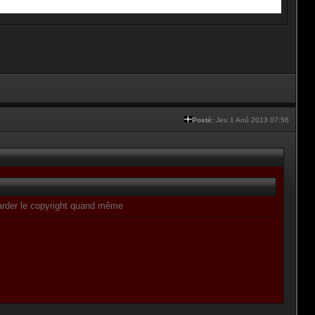
Posté:
Jeu 1 Aoû 2013 07:56
 garder le copyright quand même