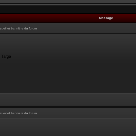
Message
cueil et bannière du forum
- Targa
cueil et bannière du forum