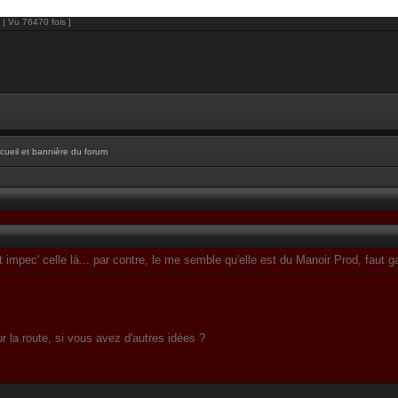
 | Vu 76470 fois ]
cueil et bannière du forum
st impec' celle là... par contre, le me semble qu'elle est du Manoir Prod, faut
r la route, si vous avez d'autres idées ?