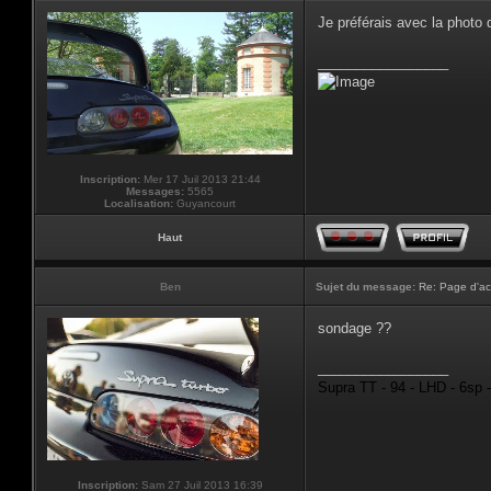
Je préférais avec la photo
_________________
Inscription:
Mer 17 Juil 2013 21:44
Messages:
5565
Localisation:
Guyancourt
Haut
Ben
Sujet du message:
Re: Page d'ac
sondage ??
_________________
Supra TT - 94 - LHD - 6sp 
Inscription:
Sam 27 Juil 2013 16:39