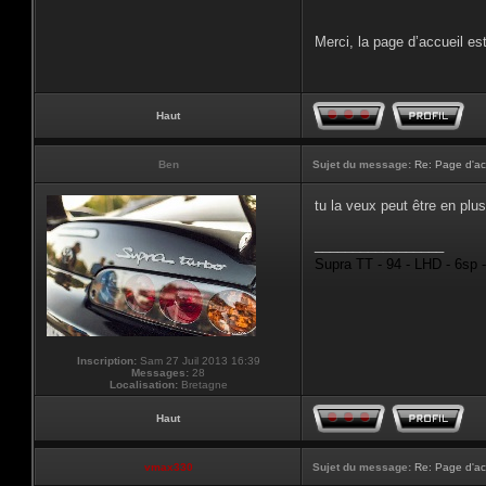
Merci, la page d’accueil est
Haut
Ben
Sujet du message:
Re: Page d'ac
tu la veux peut être en plus
_________________
Supra TT - 94 - LHD - 6sp 
Inscription:
Sam 27 Juil 2013 16:39
Messages:
28
Localisation:
Bretagne
Haut
vmax330
Sujet du message:
Re: Page d'ac