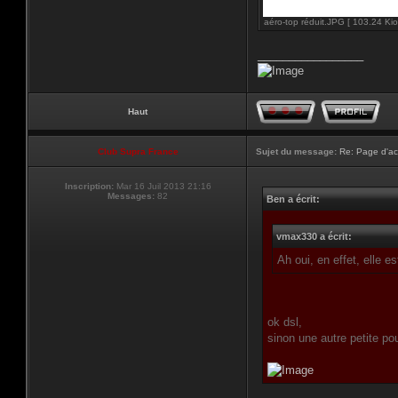
aéro-top réduit.JPG [ 103.24 Kio
_________________
Haut
Club Supra France
Sujet du message:
Re: Page d'ac
Inscription:
Mar 16 Juil 2013 21:16
Messages:
82
Ben a écrit:
vmax330 a écrit:
Ah oui, en effet, elle e
ok dsl,
sinon une autre petite pou