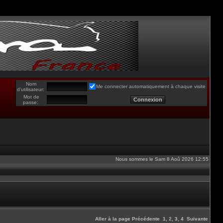
Nom
Me connecter automatiquement à chaque visite
d’utilisateur:
Mot de
passe:
Nous sommes le Sam 8 Aoû 2026 12:55
Aller à la page
Précédente
1
,
2
,
3
,
4
Suivante