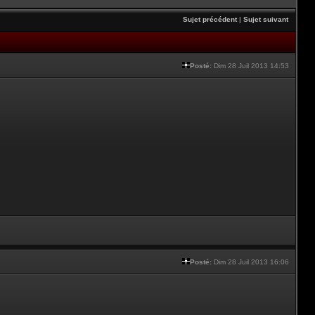
Sujet précédent
|
Sujet suivant
Posté:
Dim 28 Juil 2013 14:53
Posté:
Dim 28 Juil 2013 16:06