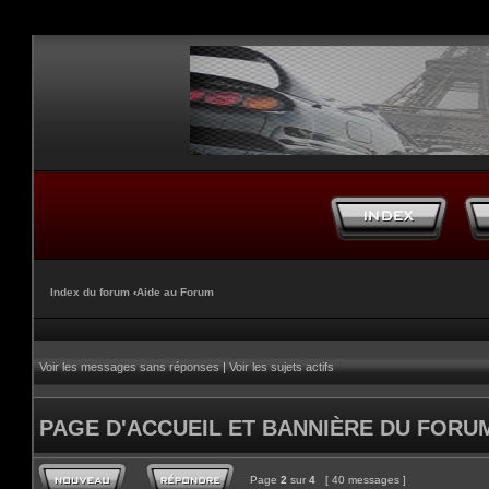
Index du forum
‹
Aide au Forum
Voir les messages sans réponses
|
Voir les sujets actifs
PAGE D'ACCUEIL ET BANNIÈRE DU FORU
Page
2
sur
4
[ 40 messages ]