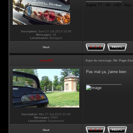
Supra TT - 94 - LHD - 6sp 
Inscription:
Sam 27 Juil 2013 16:39
Messages:
28
Localisation:
Bretagne
Haut
vmax330
Sujet du message:
Re: Page d'ac
Pas mal ça, j'aime bien
_________________
Inscription:
Mer 17 Juil 2013 21:44
Messages:
5565
Localisation:
Guyancourt
Haut