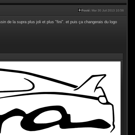
Posté:
Mar 30 Juil 2013 10:56
ssin de la supra plus joli et plus "fini". et puis ça changerais du logo