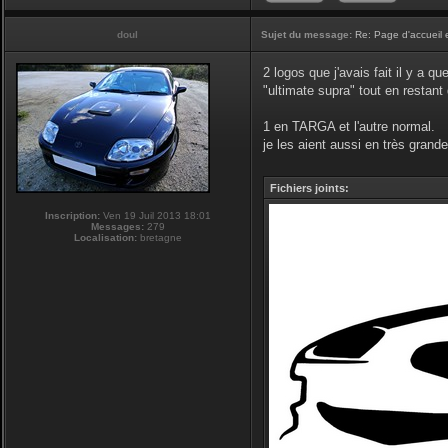
doul
Sujet du message:
Re: Page d'accueil 
2 logos que j'avais fait il y a q
"ultimate supra" tout en restan
1 en TARGA et l'autre normal.
je les aient aussi en très grande 
Fichiers joints:
Inscription:
Ven 19 Juil 2013 18:01
Messages:
279
Localisation:
bretagne