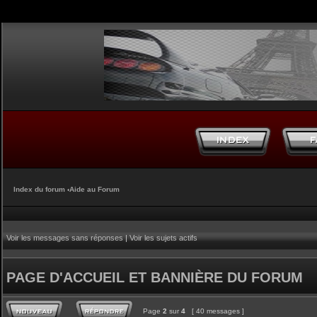
Index du forum
‹
Aide au Forum
Voir les messages sans réponses
|
Voir les sujets actifs
PAGE D'ACCUEIL ET BANNIÈRE DU FORUM
Page
2
sur
4
[ 40 messages ]