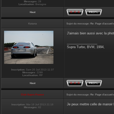
Messages:
28
Localisation:
Bretagne
Haut
Katana
Sujet du message:
Re: Page d'accueil 
J'aimais bien aussi avec la pho
_________________
Supra Turbo, BVM, 1994,
Inscription:
Sam 20 Juil 2013 11:37
Messages:
2299
Localisation:
RP
Haut
Club Supra France
Sujet du message:
Re: Page d'accueil 
Je peux mettre celle de manoir P
Inscription:
Mar 16 Juil 2013 21:16
Messages:
82