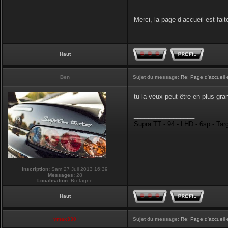
Merci, la page d’accueil est fait
Haut
Ben
Sujet du message:
Re: Page d'accueil 
tu la veux peut être en plus gran
_________________
Supra TT - 94 - LHD - 6sp - Tar
Inscription:
Sam 27 Juil 2013 16:39
Messages:
28
Localisation:
Bretagne
Haut
vmax330
Sujet du message:
Re: Page d'accueil 