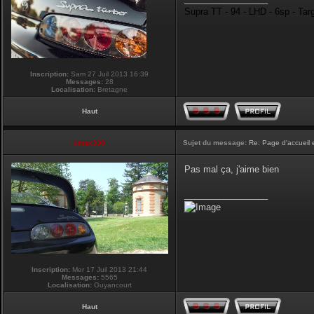
Supra TT - 94 - LHD - 6sp - Tar
Inscription:
Sam 27 Juil 2013 16:39
Messages:
28
Localisation:
Bretagne
Haut
vmax330
Sujet du message:
Re: Page d'accueil 
Pas mal ça, j'aime bien
_________________
Inscription:
Mer 17 Juil 2013 21:44
Messages:
5565
Localisation:
Guyancourt
Haut