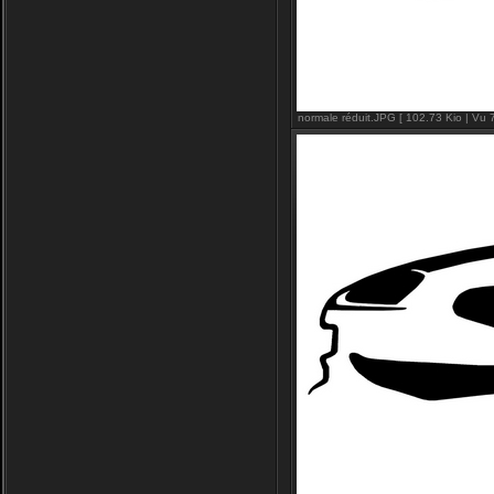
normale réduit.JPG [ 102.73 Kio | Vu 7