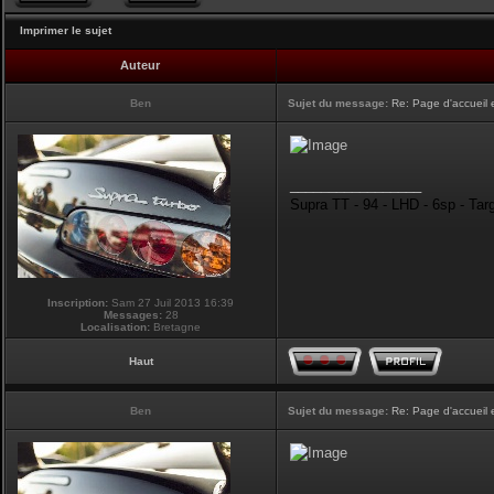
Imprimer le sujet
Auteur
Ben
Sujet du message:
Re: Page d'accueil 
_________________
Supra TT - 94 - LHD - 6sp - Tar
Inscription:
Sam 27 Juil 2013 16:39
Messages:
28
Localisation:
Bretagne
Haut
Ben
Sujet du message:
Re: Page d'accueil 
_________________