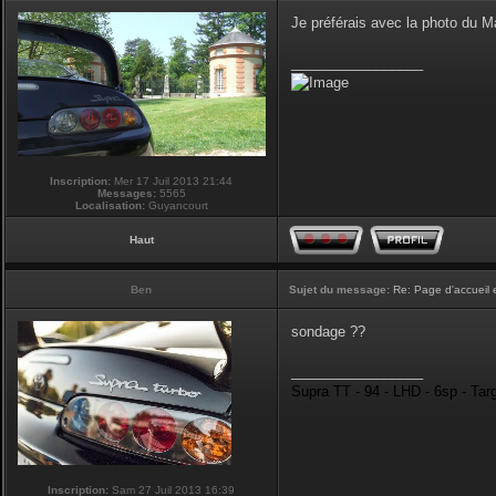
Je préférais avec la photo du 
_________________
Inscription:
Mer 17 Juil 2013 21:44
Messages:
5565
Localisation:
Guyancourt
Haut
Ben
Sujet du message:
Re: Page d'accueil 
sondage ??
_________________
Supra TT - 94 - LHD - 6sp - Tar
Inscription:
Sam 27 Juil 2013 16:39