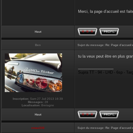
Merci, la page d’accueil est fait
Haut
Ben
Sujet du message:
Re: Page d'accueil 
tu la veux peut être en plus gran
_________________
Supra TT - 94 - LHD - 6sp - Tar
Inscription:
Sam 27 Juil 2013 16:39
Messages:
28
Localisation:
Bretagne
Haut
vmax330
Sujet du message:
Re: Page d'accueil 