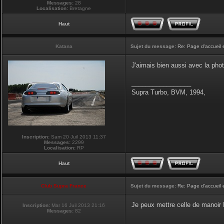
Messages:
28
Localisation:
Bretagne
Haut
Katana
Sujet du message:
Re: Page d'accueil 
J'aimais bien aussi avec la pho
_________________
Supra Turbo, BVM, 1994,
Inscription:
Sam 20 Juil 2013 11:37
Messages:
2299
Localisation:
RP
Haut
Club Supra France
Sujet du message:
Re: Page d'accueil 
Je peux mettre celle de manoir P
Inscription:
Mar 16 Juil 2013 21:16
Messages:
82