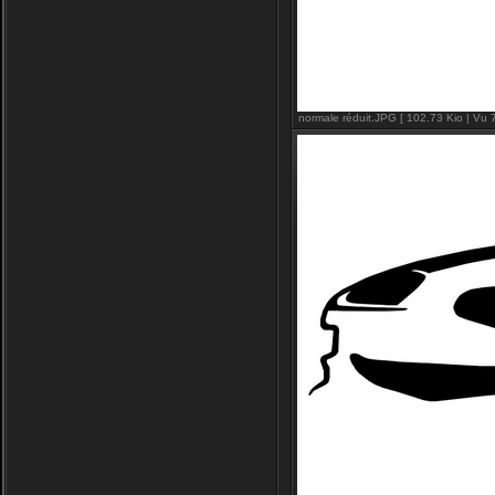
normale réduit.JPG [ 102.73 Kio | Vu 7