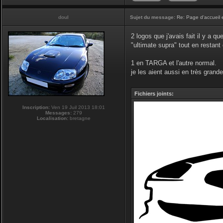
doul
Sujet du message:
Re: Page d'accueil 
2 logos que j'avais fait il y a q
"ultimate supra" tout en restan
1 en TARGA et l'autre normal.
je les aient aussi en très grande 
Fichiers joints:
Inscription:
Ven 19 Juil 2013 18:01
Messages:
279
Localisation:
bretagne