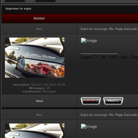
Imprimer le sujet
Auteur
Ben
Sujet du message:
Re: Page d'accueil 
_________________
Supra TT - 94 - LHD - 6sp - Tar
Inscription:
Sam 27 Juil 2013 16:39
Messages:
28
Localisation:
Bretagne
Haut
Ben
Sujet du message:
Re: Page d'accueil 
_________________