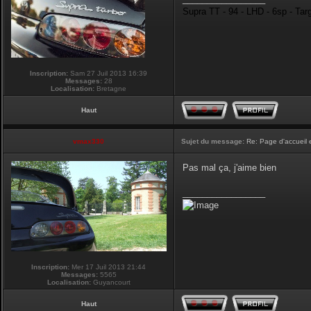
Supra TT - 94 - LHD - 6sp - Tar
Inscription:
Sam 27 Juil 2013 16:39
Messages:
28
Localisation:
Bretagne
Haut
vmax330
Sujet du message:
Re: Page d'accueil 
Pas mal ça, j'aime bien
_________________
Inscription:
Mer 17 Juil 2013 21:44
Messages:
5565
Localisation:
Guyancourt
Haut