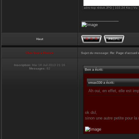
aéro-top réduit.JPG [ 103.24 Kio | Vu 
_________________
Haut
Club Supra France
Sujet du message:
Re: Page d'accueil 
Inscription:
Mar 16 Juil 2013 21:16
Messages:
82
Ben a écrit:
vmax330 a écrit:
Ah oui, en effet, elle est i
ok dsl,
sinon une autre petite pour la