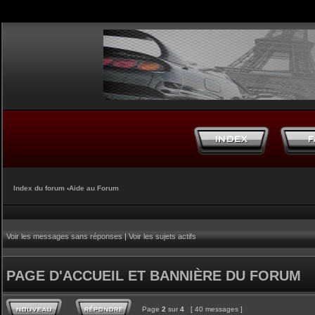
Index du forum
‹
Aide au Forum
Voir les messages sans réponses
|
Voir les sujets actifs
PAGE D'ACCUEIL ET BANNIÈRE DU FORUM
Page
2
sur
4
[ 40 messages ]