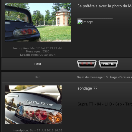
Je préférais avec la photo du 
_________________
Inscription:
Mer 17 Juil 2013 21:44
Messages:
5565
Localisation:
Guyancourt
Haut
Ben
Sujet du message:
Re: Page d'accueil 
sondage ??
_________________
Supra TT - 94 - LHD - 6sp - Tar
Inscription:
Sam 27 Juil 2013 16:39