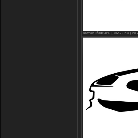
normale réduit.JPG [ 102.73 Kio | Vu 7