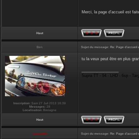
Merci, la page d’accueil est fait
Haut
Ben
Sujet du message:
Re: Page d'accueil 
tu la veux peut être en plus gran
_________________
Supra TT - 94 - LHD - 6sp - Tar
Inscription:
Sam 27 Juil 2013 16:39
Messages:
28
Localisation:
Bretagne
Haut
vmax330
Sujet du message:
Re: Page d'accueil 