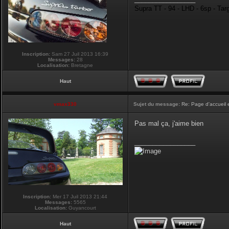
Supra TT - 94 - LHD - 6sp - Tar
Inscription:
Sam 27 Juil 2013 16:39
Messages:
28
Localisation:
Bretagne
Haut
vmax330
Sujet du message:
Re: Page d'accueil 
Pas mal ça, j'aime bien
_________________
Inscription:
Mer 17 Juil 2013 21:44
Messages:
5565
Localisation:
Guyancourt
Haut