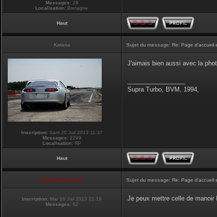
Messages:
28
Localisation:
Bretagne
Haut
Katana
Sujet du message:
Re: Page d'accueil 
J'aimais bien aussi avec la pho
_________________
Supra Turbo, BVM, 1994,
Inscription:
Sam 20 Juil 2013 11:37
Messages:
2299
Localisation:
RP
Haut
Club Supra France
Sujet du message:
Re: Page d'accueil 
Je peux mettre celle de manoir P
Inscription:
Mar 16 Juil 2013 21:16
Messages:
82