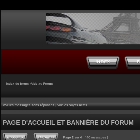
Index du forum
‹
Aide au Forum
Voir les messages sans réponses
|
Voir les sujets actifs
PAGE D'ACCUEIL ET BANNIÈRE DU FORUM
Page
2
sur
4
[ 40 messages ]