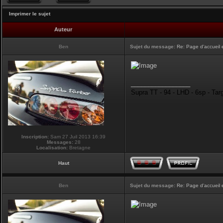
Imprimer le sujet
Auteur
Ben
Sujet du message:
Re: Page d'accueil 
_________________
Supra TT - 94 - LHD - 6sp - Tar
Inscription:
Sam 27 Juil 2013 16:39
Messages:
28
Localisation:
Bretagne
Haut
Ben
Sujet du message:
Re: Page d'accueil 
_________________