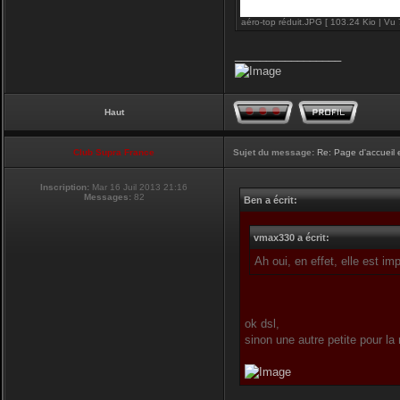
aéro-top réduit.JPG [ 103.24 Kio | Vu 
_________________
Haut
Club Supra France
Sujet du message:
Re: Page d'accueil 
Inscription:
Mar 16 Juil 2013 21:16
Messages:
82
Ben a écrit:
vmax330 a écrit:
Ah oui, en effet, elle est i
ok dsl,
sinon une autre petite pour la