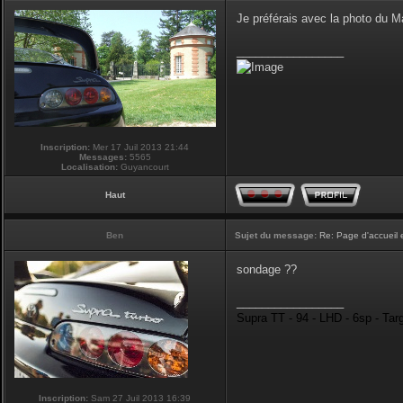
Je préférais avec la photo du 
_________________
Inscription:
Mer 17 Juil 2013 21:44
Messages:
5565
Localisation:
Guyancourt
Haut
Ben
Sujet du message:
Re: Page d'accueil 
sondage ??
_________________
Supra TT - 94 - LHD - 6sp - Tar
Inscription:
Sam 27 Juil 2013 16:39