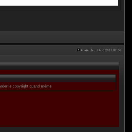
Posté:
Jeu 1 Aoû 2013 07:56
 garder le copyright quand même