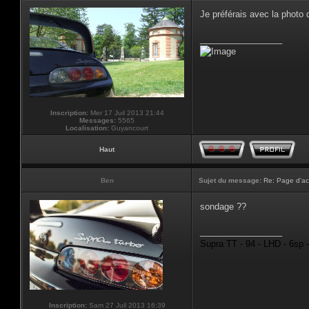
Je préférais avec la photo
_________________
Inscription:
Mer 17 Juil 2013 21:44
Messages:
5565
Localisation:
Guyancourt
Haut
Ben
Sujet du message:
Re: Page d'ac
sondage ??
_________________
Supra TT - 94 - LHD - 6sp 
Inscription:
Sam 27 Juil 2013 16:39