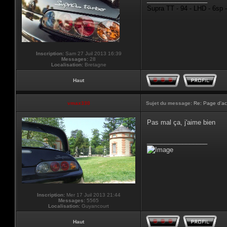
Supra TT - 94 - LHD - 6sp 
Inscription:
Sam 27 Juil 2013 16:39
Messages:
28
Localisation:
Bretagne
Haut
vmax330
Sujet du message:
Re: Page d'ac
Pas mal ça, j'aime bien
_________________
Inscription:
Mer 17 Juil 2013 21:44
Messages:
5565
Localisation:
Guyancourt
Haut