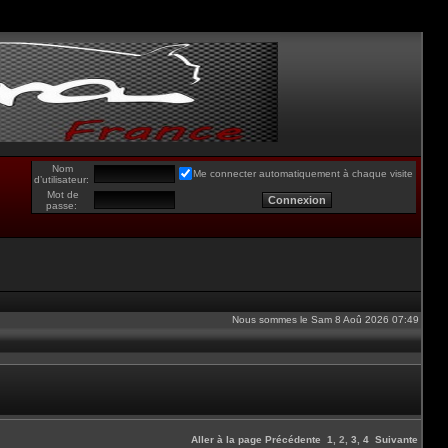
Nom
Me connecter automatiquement à chaque visite
d’utilisateur:
Mot de
passe:
Nous sommes le Sam 8 Aoû 2026 07:49
Aller à la page
Précédente
1
,
2
,
3
,
4
Suivante