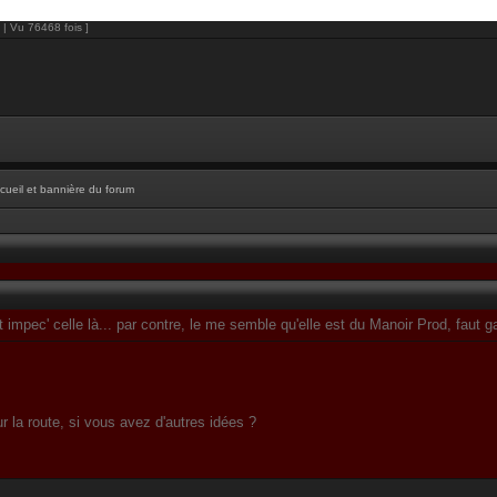
 | Vu 76468 fois ]
cueil et bannière du forum
st impec' celle là... par contre, le me semble qu'elle est du Manoir Prod, faut
r la route, si vous avez d'autres idées ?