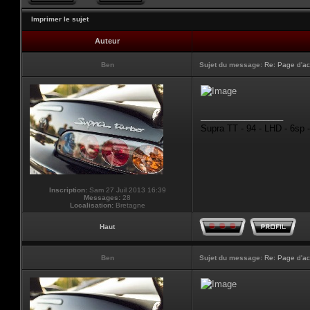
Imprimer le sujet
Auteur
Ben
Sujet du message:
Re: Page d'ac
_________________
Supra TT - 94 - LHD - 6sp 
Inscription:
Sam 27 Juil 2013 16:39
Messages:
28
Localisation:
Bretagne
Haut
Ben
Sujet du message:
Re: Page d'ac
_________________