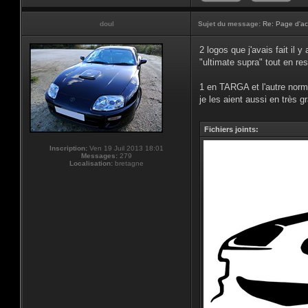
doul
Sujet du message:
Re: Page d'ac
2 logos que j'avais fait il 
"ultimate supra" tout en re
1 en TARGA et l'autre norm
je les aient aussi en très gr
Fichiers joints:
Inscription:
Ven 19 Juil 2013 18:01
Messages:
279
Localisation:
bretagne