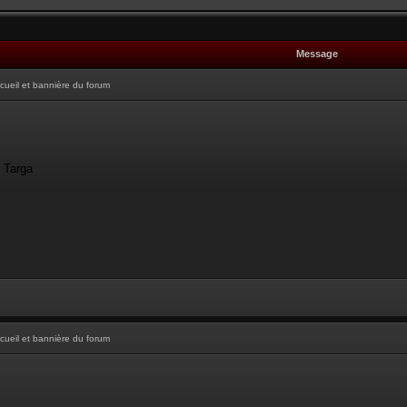
Message
cueil et bannière du forum
- Targa
cueil et bannière du forum