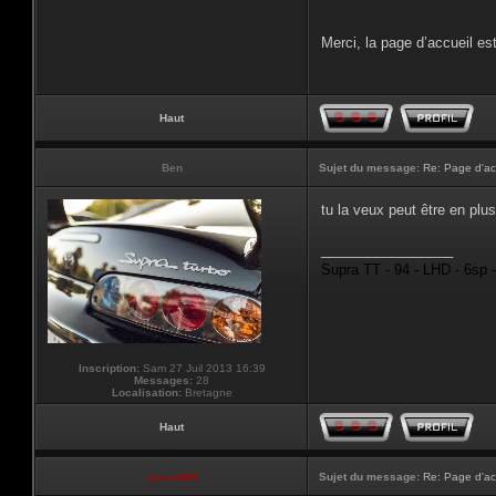
Merci, la page d’accueil est
Haut
Ben
Sujet du message:
Re: Page d'ac
tu la veux peut être en plus
_________________
Supra TT - 94 - LHD - 6sp 
Inscription:
Sam 27 Juil 2013 16:39
Messages:
28
Localisation:
Bretagne
Haut
vmax330
Sujet du message:
Re: Page d'ac