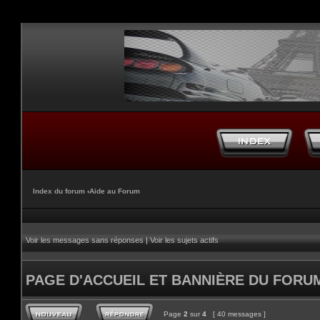
Index du forum
‹
Aide au Forum
Voir les messages sans réponses
|
Voir les sujets actifs
PAGE D'ACCUEIL ET BANNIÈRE DU FORU
Page
2
sur
4
[ 40 messages ]