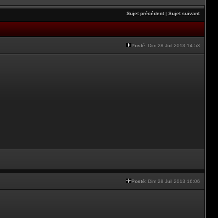
Sujet précédent
|
Sujet suivant
Posté:
Dim 28 Juil 2013 14:53
Posté:
Dim 28 Juil 2013 16:06