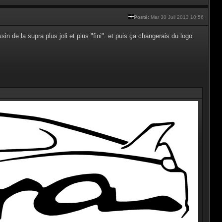
Posté:
Mar 30 Juil 2013 10:56
ssin de la supra plus joli et plus "fini". et puis ça changerais du logo