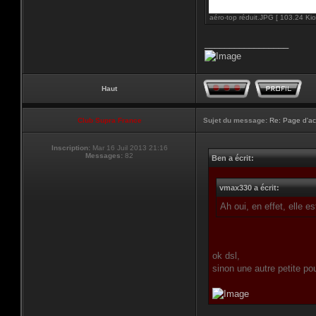
aéro-top réduit.JPG [ 103.24 Kio
_________________
Haut
Club Supra France
Sujet du message:
Re: Page d'ac
Inscription:
Mar 16 Juil 2013 21:16
Messages:
82
Ben a écrit:
vmax330 a écrit:
Ah oui, en effet, elle e
ok dsl,
sinon une autre petite pou