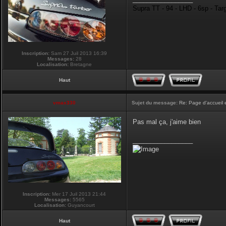
Supra TT - 94 - LHD - 6sp - Tar
Inscription:
Sam 27 Juil 2013 16:39
Messages:
28
Localisation:
Bretagne
Haut
vmax330
Sujet du message:
Re: Page d'accueil 
Pas mal ça, j'aime bien
_________________
Inscription:
Mer 17 Juil 2013 21:44
Messages:
5565
Localisation:
Guyancourt
Haut