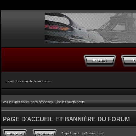
Index du forum
‹
Aide au Forum
Voir les messages sans réponses
|
Voir les sujets actifs
PAGE D'ACCUEIL ET BANNIÈRE DU FORUM
Page
2
sur
4
[ 40 messages ]