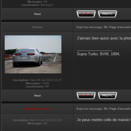
Messages:
28
Localisation:
Bretagne
Haut
Katana
Sujet du message:
Re: Page d'accueil 
J'aimais bien aussi avec la pho
_________________
Supra Turbo, BVM, 1994,
Inscription:
Sam 20 Juil 2013 11:37
Messages:
2299
Localisation:
RP
Haut
Club Supra France
Sujet du message:
Re: Page d'accueil 
Je peux mettre celle de manoir P
Inscription:
Mar 16 Juil 2013 21:16
Messages:
82