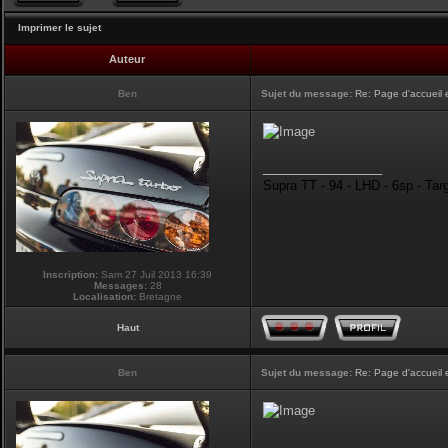
Imprimer le sujet
Auteur
Ben
Sujet du message:
Re: Page d'accueil 
_________________
Supra TT - 94 - LHD - 6sp - Tar
Inscription:
Sam 27 Juil 2013 16:39
Messages:
28
Localisation:
Bretagne
Haut
Ben
Sujet du message:
Re: Page d'accueil 
_________________