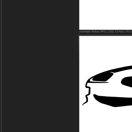
normale réduit.JPG [ 102.73 Kio | Vu 7