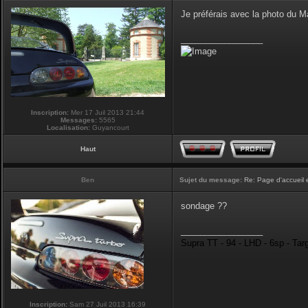
Je préférais avec la photo du 
_________________
Inscription:
Mer 17 Juil 2013 21:44
Messages:
5565
Localisation:
Guyancourt
Haut
Ben
Sujet du message:
Re: Page d'accueil 
sondage ??
_________________
Supra TT - 94 - LHD - 6sp - Tar
Inscription:
Sam 27 Juil 2013 16:39