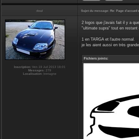
doul
Sujet du message:
Re: Page d'accueil 
2 logos que j'avais fait il y a q
"ultimate supra" tout en restan
1 en TARGA et l'autre normal.
je les aient aussi en très grande 
Fichiers joints:
Inscription:
Ven 19 Juil 2013 18:01
Messages:
279
Localisation:
bretagne