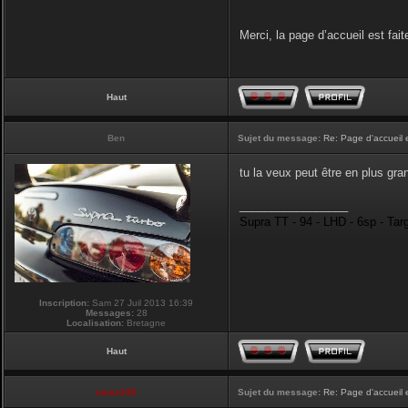
Merci, la page d’accueil est fait
Haut
Ben
Sujet du message:
Re: Page d'accueil 
tu la veux peut être en plus gran
_________________
Supra TT - 94 - LHD - 6sp - Tar
Inscription:
Sam 27 Juil 2013 16:39
Messages:
28
Localisation:
Bretagne
Haut
vmax330
Sujet du message:
Re: Page d'accueil 