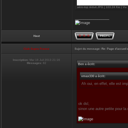
aéro-top réduit.JPG [ 103.24 Kio | Vu 
_________________
Haut
Club Supra France
Sujet du message:
Re: Page d'accueil 
Inscription:
Mar 16 Juil 2013 21:16
Messages:
82
Ben a écrit:
vmax330 a écrit:
Ah oui, en effet, elle est i
ok dsl,
sinon une autre petite pour la