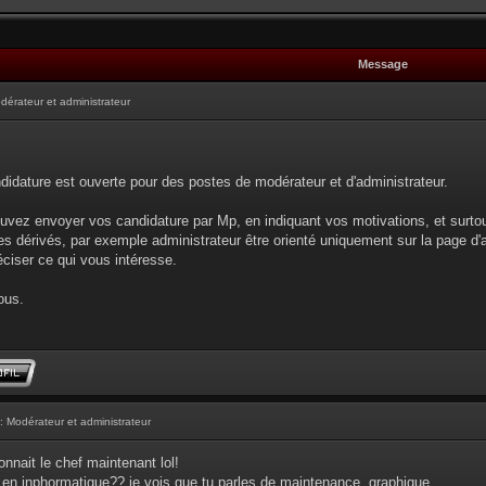
Message
dérateur et administrateur
didature est ouverte pour des postes de modérateur et d'administrateur.
uvez envoyer vos candidature par Mp, en indiquant vos motivations, et surto
s dérivés, par exemple administrateur être orienté uniquement sur la page d'
éciser ce qui vous intéresse.
ous.
: Modérateur et administrateur
nnait le chef maintenant lol!
 en inphormatique?? je vois que tu parles de maintenance, graphique...