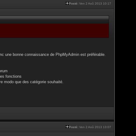
Posté:
Ven 2 Aoû 2013 10:17
, donc une bonne connaissance de PhpMyAdmin est préférable.
forum
des fonctions
tre modo que des catégorie souhaité.
Posté:
Ven 2 Aoû 2013 13:07