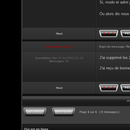
Si, modo et admi p
Ou alors dis nous 
Haut
Club Supra France
Sujet du message:
Re
J'ai supprimé les
Inscription:
Mar 16 Juil 2013 21:16
Messages:
82
J'ai reçu de bonne
Haut
Af
Page
1
sur
1
[ 8 messages ]
Qui est en ligne