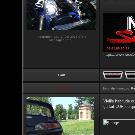
_______________
Inscription:
Mer 17 Juil 2013 07:47
Messages:
2159
https://www.faceb
Haut
vmax330
Sujet du message:
Re
Vieille habitude d
ça fait CUF, ce qu
_______________