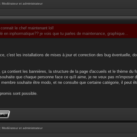
: Modérateur et administrateur
onnait le chef maintenant lol!
lé en inphormatique?? je vois que tu parles de maintenance, graphique...
ce, c'est les installations de mises à jour et correction des bug éventuelle
 ça contient les bannières, la structure de la page d'accueils et le thème du 
e souhaite que chaque personne face ce qu'il aime, je ne veux pas m'imposer 
 membre souhaite être modo, et ne consulte que certaine catégorie, il peut ê
mpromis sont possible.
: Modérateur et administrateur