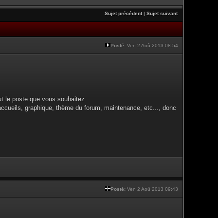
Sujet précédent
|
Sujet suivant
Posté:
Ven 2 Aoû 2013 08:54
ut le poste que vous souhaitez
accueils, graphique, thème du forum, maintenance, etc..., donc
Posté:
Ven 2 Aoû 2013 09:43