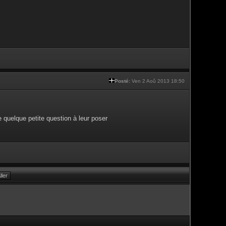
Posté:
Ven 2 Aoû 2013 18:50
e quelque petite question à leur poser