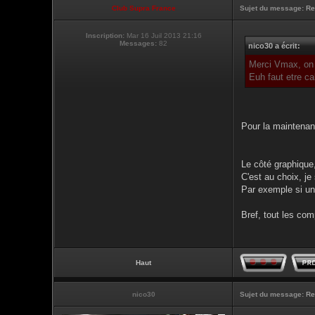
Club Supra France
Sujet du message:
Re
Inscription:
Mar 16 Juil 2013 21:16
Messages:
82
nico30 a écrit:
Merci Vmax, on c
Euh faut etre ca
Pour la maintenan
Le côté graphique,
C'est au choix, j
Par exemple si un
Bref, tout les co
Haut
nico30
Sujet du message:
Re