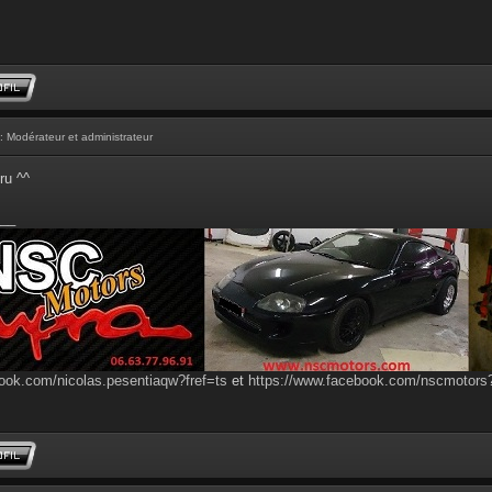
: Modérateur et administrateur
ru ^^
__
ook.com/nicolas.pesentiaqw?fref=ts
et
https://www.facebook.com/nscmotor