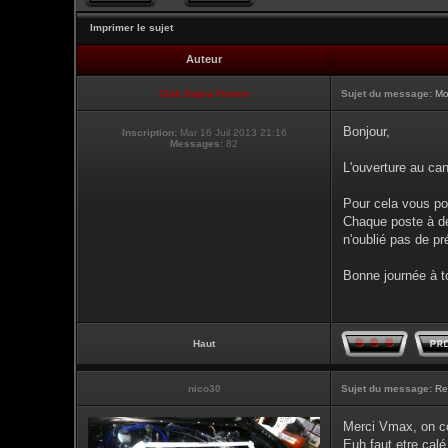
Imprimer le sujet
Auteur
Club Supra France
Sujet du message:
Mo
Bonjour,
Inscription:
Mar 16 Juil 2013 21:16
Messages:
82
L'ouverture au can
Pour cela vous po
Chaque poste à de
n'oublié pas de pr
Bonne journée à t
Haut
nico30
Sujet du message:
Re
Merci Vmax, on co
Euh faut etre calé