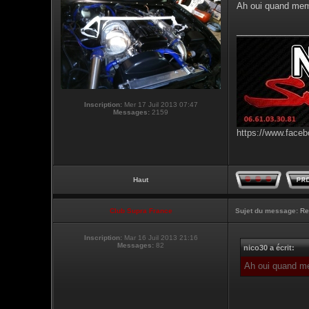
Ah oui quand meme
_______________
Inscription:
Mer 17 Juil 2013 07:47
Messages:
2159
https://www.faceb
Haut
Club Supra France
Sujet du message:
Re
Inscription:
Mar 16 Juil 2013 21:16
Messages:
82
nico30 a écrit:
Ah oui quand me