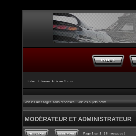
Index du forum
‹
Aide au Forum
Voir les messages sans réponses
|
Voir les sujets actifs
MODÉRATEUR ET ADMINISTRATEUR
Page
1
sur
1
[ 8 messages ]