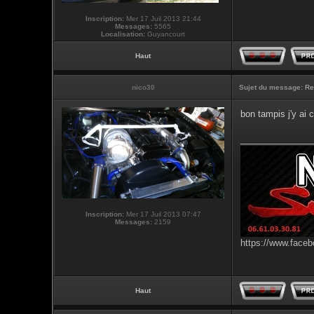
Inscription:
Mer 17 Juil 2013 21:44
Messages:
5565
Localisation:
Guyancourt
Haut
nico30
Sujet du message:
Re
bon tampis j'y ai c
_______________
Inscription:
Mer 17 Juil 2013 07:47
Messages:
2159
https://www.faceb
Haut