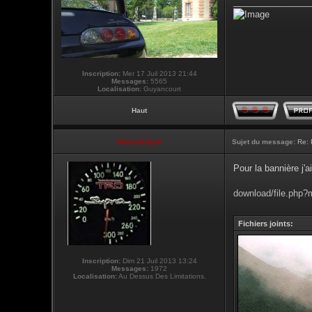
________________
Inscription:
Mer 17 Juil 2013 21:44
Messages:
5565
Localisation:
Guyancourt
Haut
NikoLifeStyle
Sujet du message:
Re: 
Pour la bannière j'
download/file.php
Fichiers joints:
Inscription:
Dim 21 Juil 2013 13:24
Messages:
1972
Localisation:
Au Dessus Des Limitations.