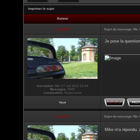
Imprimer le sujet
Auteur
vmax330
Sujet du message:
Re: 
Je pose la question
________________
Inscription:
Mer 17 Juil 2013 21:44
Messages:
5565
Localisation:
Guyancourt
Haut
vmax330
Sujet du message:
Re: 
Mike m'a répondu, a