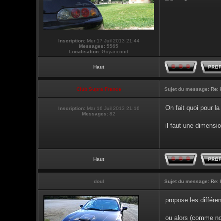
Inscription:
Mer 17 Juil 2013 21:44
Messages:
5565
Localisation:
Guyancourt
Haut
Club Supra France
Sujet du message:
Re: 
On fait quoi pour la
Inscription:
Mar 16 Juil 2013 21:16
Messages:
82
il faut une dimens
Haut
doul
Sujet du message:
Re: 
propose les différe
ou alors (comme not