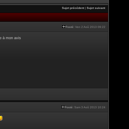
Sujet précédent
|
Sujet suivant
Posté:
Ven 2 Aoû 2013 09:22
re à mon avis
Posté:
Sam 3 Aoû 2013 10:24