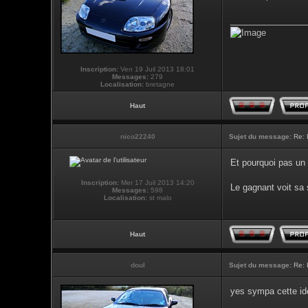
________________
Inscription:
Ven 19 Juil 2013 18:01
Messages:
279
Localisation:
bretagne
Haut
nico22240
Sujet du message:
Re: 
Et pourquoi pas un 
Inscription:
Mer 17 Juil 2013 14:20
Le gagnant voit sa 
Messages:
598
Localisation:
st malo
Haut
doul
Sujet du message:
Re: 
yes sympa cette id