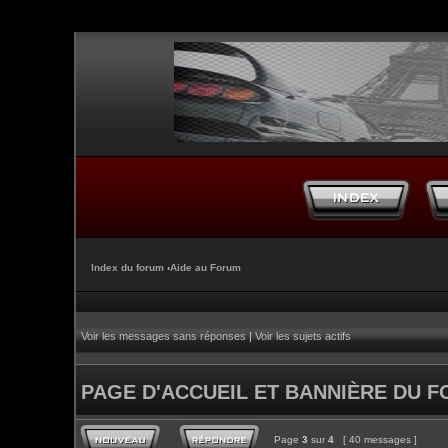
Index du forum
‹
Aide au Forum
Voir les messages sans réponses
|
Voir les sujets actifs
PAGE D'ACCUEIL ET BANNIÈRE DU 
Page
3
sur
4
[ 40 messages ]