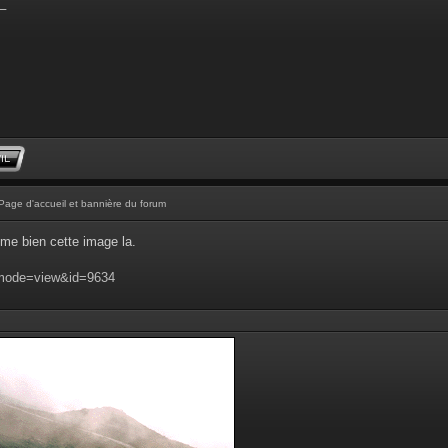
_
Page d'accueil et bannière du forum
aime bien cette image la.
?mode=view&id=9634