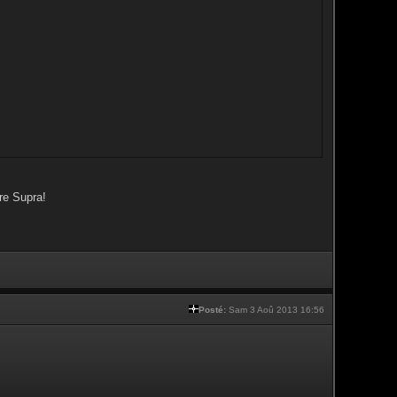
re Supra!
Posté:
Sam 3 Aoû 2013 16:56