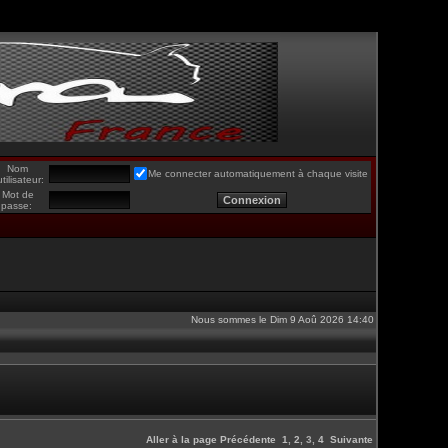
Nom
Me connecter automatiquement à chaque visite
utilisateur:
Mot de
passe:
Nous sommes le Dim 9 Aoû 2026 14:40
Aller à la page
Précédente
1
,
2
,
3
,
4
Suivante