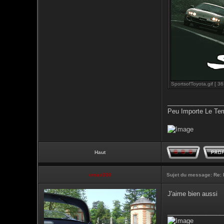
SportsofToyota.gif [ 36
________________
Peu Importe Le Tem
Haut
vmax330
Sujet du message:
Re: 
J'aime bien aussi
________________