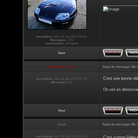
________________
Inscription:
Ven 19 Juil 2013 18:01
Messages:
279
Localisation:
bretagne
Haut
Club Supra France
Sujet du message:
Re: 
C'est une bonne id
Inscription:
Mar 16 Juil 2013 21:16
Messages:
82
On est en démocrat
Haut
Yarok
Sujet du message:
Re: 
Inscription:
Ven 26 Juil 2013 13:14
C'est sympa l'idée