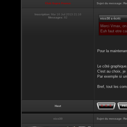
Club Supra France
Sujet du message:
Re
Inscription:
Mar 16 Juil 2013 21:16
Messages:
82
nico30 a écrit:
Merci Vmax, on c
Euh faut etre ca
Pour la maintenan
Le côté graphique,
C'est au choix, j
Par exemple si un
Bref, tout les co
Haut
nico30
Sujet du message:
Re