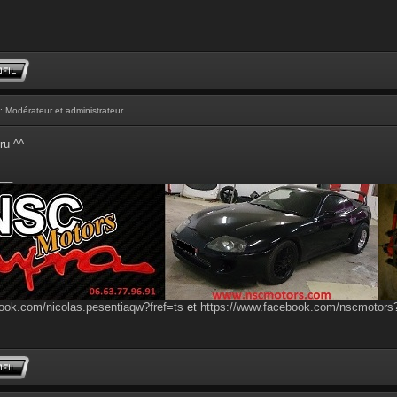
: Modérateur et administrateur
ru ^^
__
ook.com/nicolas.pesentiaqw?fref=ts
et
https://www.facebook.com/nscmotor