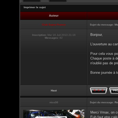
Imprimer le sujet
Auteur
Club Supra France
Sujet du message:
Mo
Bonjour,
Inscription:
Mar 16 Juil 2013 21:16
Messages:
82
L'ouverture au can
Pour cela vous po
Chaque poste à de
n'oublié pas de pr
Bonne journée à t
Haut
nico30
Sujet du message:
Re
Merci Vmax, on co
Euh faut etre calé