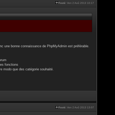
Posté:
Ven 2 Aoû 2013 10:17
, donc une bonne connaissance de PhpMyAdmin est préférable.
forum
des fonctions
tre modo que des catégorie souhaité.
Posté:
Ven 2 Aoû 2013 13:07