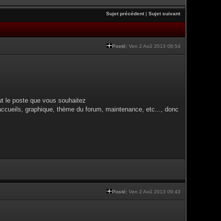
Sujet précédent
|
Sujet suivant
Posté:
Ven 2 Aoû 2013 08:54
ut le poste que vous souhaitez
accueils, graphique, thème du forum, maintenance, etc..., donc
Posté:
Ven 2 Aoû 2013 09:43