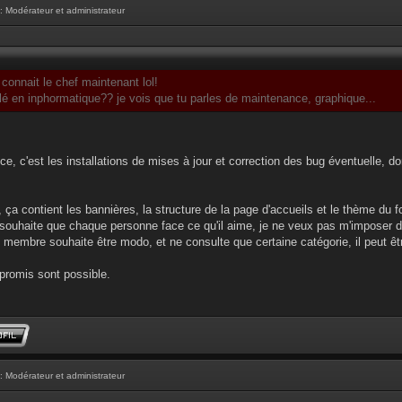
: Modérateur et administrateur
onnait le chef maintenant lol!
lé en inphormatique?? je vois que tu parles de maintenance, graphique...
ce, c'est les installations de mises à jour et correction des bug éventuelle
 ça contient les bannières, la structure de la page d'accueils et le thème du 
e souhaite que chaque personne face ce qu'il aime, je ne veux pas m'imposer 
 membre souhaite être modo, et ne consulte que certaine catégorie, il peut ê
mpromis sont possible.
: Modérateur et administrateur