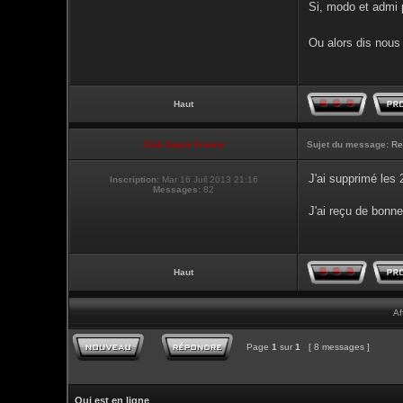
Si, modo et admi p
Ou alors dis nous 
Haut
Club Supra France
Sujet du message:
Re
J'ai supprimé les
Inscription:
Mar 16 Juil 2013 21:16
Messages:
82
J'ai reçu de bonne
Haut
Af
Page
1
sur
1
[ 8 messages ]
Qui est en ligne