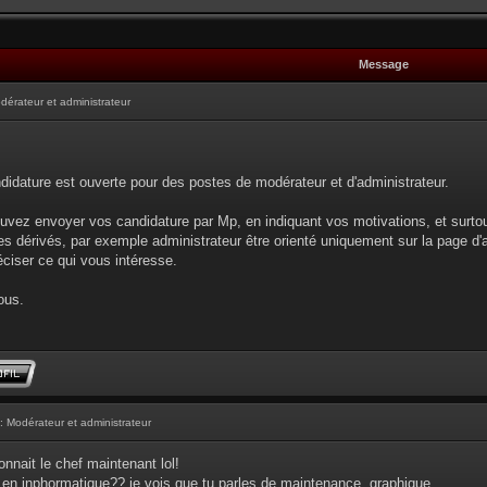
Message
dérateur et administrateur
didature est ouverte pour des postes de modérateur et d'administrateur.
uvez envoyer vos candidature par Mp, en indiquant vos motivations, et surto
s dérivés, par exemple administrateur être orienté uniquement sur la page d'
éciser ce qui vous intéresse.
ous.
: Modérateur et administrateur
nnait le chef maintenant lol!
 en inphormatique?? je vois que tu parles de maintenance, graphique...