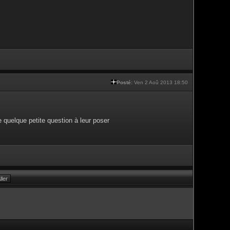
Posté:
Ven 2 Aoû 2013 18:50
e quelque petite question à leur poser