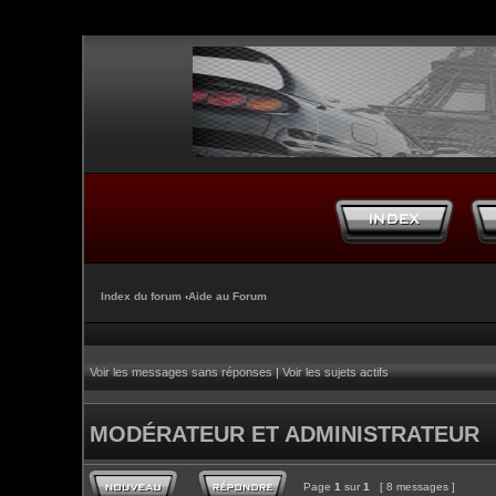
Index du forum
‹
Aide au Forum
Voir les messages sans réponses
|
Voir les sujets actifs
MODÉRATEUR ET ADMINISTRATEUR
Page
1
sur
1
[ 8 messages ]