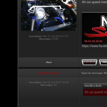
Ah oui quand meme
_______________
Inscription:
Mer 17 Juil 2013 07:47
Messages:
2159
https://www.faceb
Haut
Club Supra France
Sujet du message:
Re
Inscription:
Mar 16 Juil 2013 21:16
Messages:
82
nico30 a écrit:
Ah oui quand me