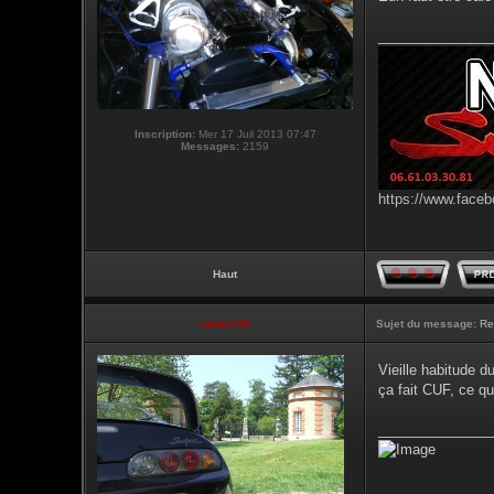
_______________
Inscription:
Mer 17 Juil 2013 07:47
Messages:
2159
https://www.faceb
Haut
vmax330
Sujet du message:
Re
Vieille habitude d
ça fait CUF, ce qu
_______________