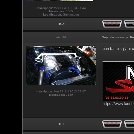
Inscription:
Mer 17 Juil 2013 21:44
Messages:
5565
Localisation:
Guyancourt
Haut
nico30
Sujet du message:
Re
bon tampis j'y ai c
_______________
Inscription:
Mer 17 Juil 2013 07:47
Messages:
2159
https://www.faceb
Haut