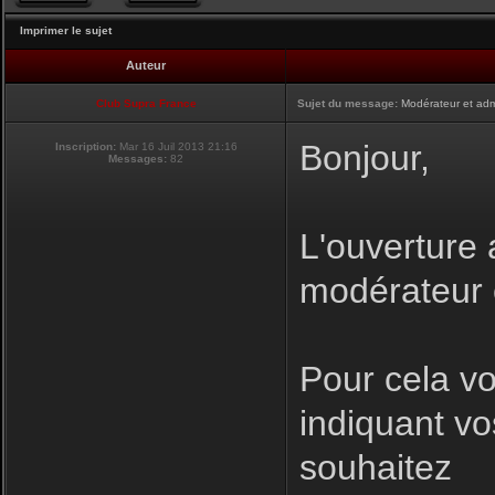
Imprimer le sujet
Auteur
Club Supra France
Sujet du message:
Modérateur et adm
Bonjour,
Inscription:
Mar 16 Juil 2013 21:16
Messages:
82
L'ouverture 
modérateur e
Pour cela v
indiquant vo
souhaitez