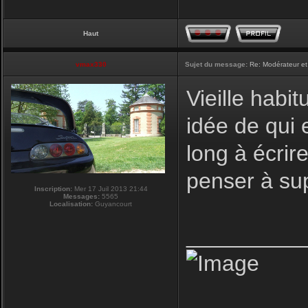
Haut
vmax330
Sujet du message:
Re: Modérateur et
Vieille habi
idée de qui 
long à écrire
penser à su
Inscription:
Mer 17 Juil 2013 21:44
Messages:
5565
Localisation:
Guyancourt
_________