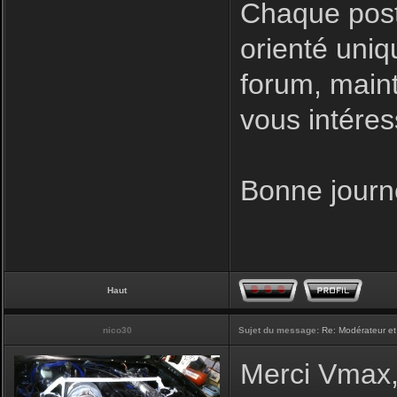
Chaque post
orienté uniq
forum, maint
vous intéres
Bonne journ
Haut
nico30
Sujet du message:
Re: Modérateur et
Merci Vmax, 