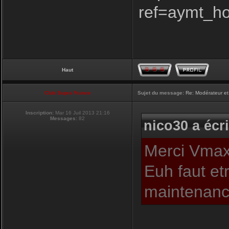
ref=aymt_h
Haut
Club Supra France
Sujet du message:
Re: Modérateur et
Inscription:
Mar 16 Juil 2013 21:16
Messages:
82
nico30 a écri
Merci Vmax,
Euh faut et
maintenance