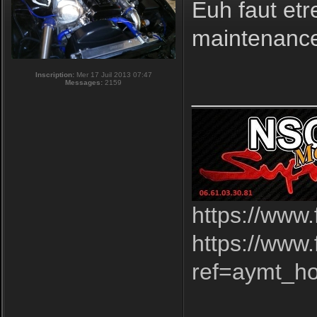
Euh faut etr
maintenance
Inscription:
Mer 17 Juil 2013 07:47
Messages:
2159
_________
https://www
https://www
ref=aymt_h