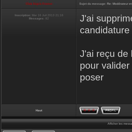
Club Supra France
Sujet du message:
Re: Modérateur et
J'ai supprim
Inscription:
Mar 16 Juil 2013 21:16
Messages:
82
candidature
J'ai reçu de
pour valider 
poser
Haut
Afficher les mess