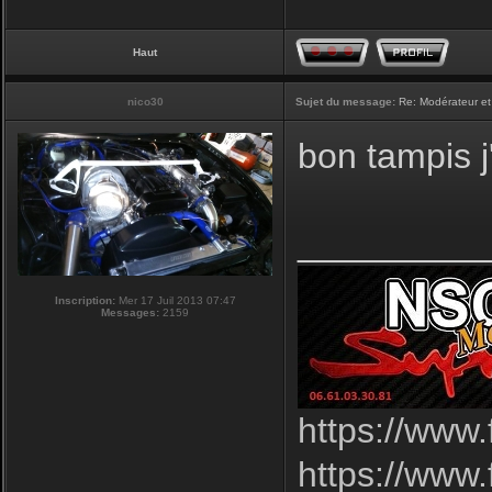
Haut
nico30
Sujet du message:
Re: Modérateur et
bon tampis j'
_________
Inscription:
Mer 17 Juil 2013 07:47
Messages:
2159
https://www
https://www