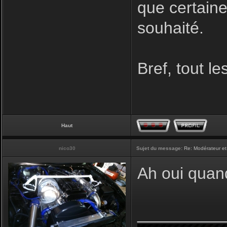
que certaine
souhaité.
Bref, tout l
Haut
nico30
Sujet du message:
Re: Modérateur et
Ah oui quan
_________