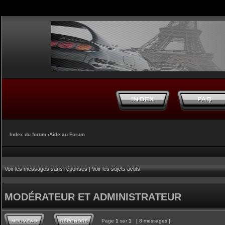
Index du forum
‹
Aide au Forum
Voir les messages sans réponses
|
Voir les sujets actifs
MODÉRATEUR ET ADMINISTRATEUR
Page
1
sur
1
[ 8 messages ]