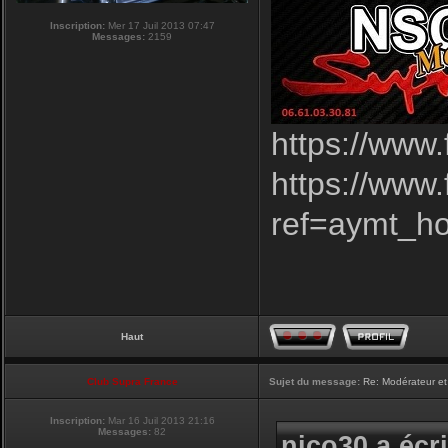
Inscription:
Mer 17 Juil 2013 07:47
Messages:
2159
https://www
https://www
ref=aymt_h
Haut
Club Supra France
Sujet du message:
Re: Modérateur et
Inscription:
Mar 16 Juil 2013 21:16
Messages:
82
nico30 a écri