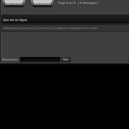
Page
1
sur
1
[ 8 messages ]
Qui est en ligne
Utilisateurs parcourant ce forum: Aucun utilisateur enregistré et 0 invités
Rechercher: