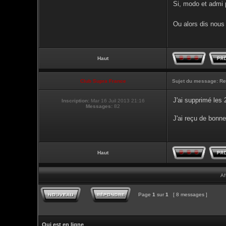
Si, modo et admi p
Ou alors dis nous 
Haut
Club Supra France
Sujet du message:
Re
J'ai supprimé les
Inscription:
Mar 16 Juil 2013 21:16
Messages:
82
J'ai reçu de bonne
Haut
Af
Page
1
sur
1
[ 8 messages ]
Qui est en ligne