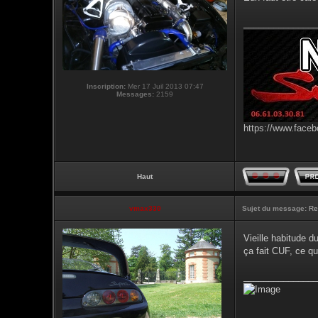
_______________
Inscription:
Mer 17 Juil 2013 07:47
Messages:
2159
https://www.faceb
Haut
vmax330
Sujet du message:
Re
Vieille habitude d
ça fait CUF, ce qu
_______________