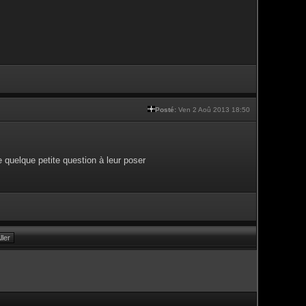
Posté:
Ven 2 Aoû 2013 18:50
e quelque petite question à leur poser