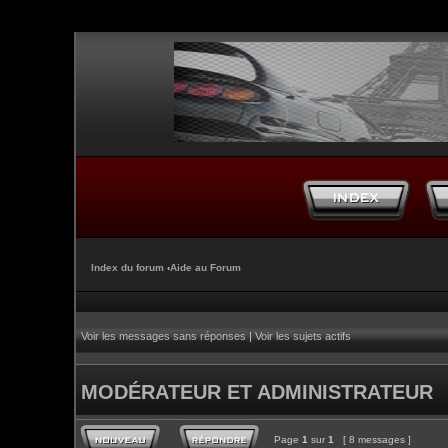
Index du forum
‹
Aide au Forum
Voir les messages sans réponses
|
Voir les sujets actifs
MODÉRATEUR ET ADMINISTRATEUR
Page
1
sur
1
[ 8 messages ]