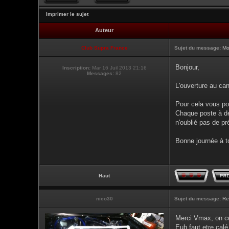
Imprimer le sujet
Auteur
Club Supra France
Sujet du message:
Mo
Bonjour,
Inscription:
Mar 16 Juil 2013 21:16
Messages:
82
L'ouverture au can
Pour cela vous po
Chaque poste à de
n'oublié pas de pr
Bonne journée à t
Haut
nico30
Sujet du message:
Re
Merci Vmax, on co
Euh faut etre calé