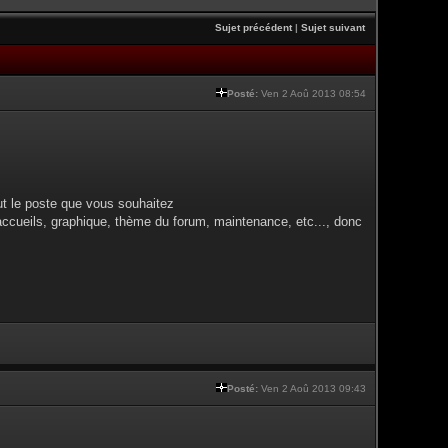
Sujet précédent
|
Sujet suivant
Posté:
Ven 2 Aoû 2013 08:54
ut le poste que vous souhaitez
accueils, graphique, thème du forum, maintenance, etc..., donc
Posté:
Ven 2 Aoû 2013 09:43