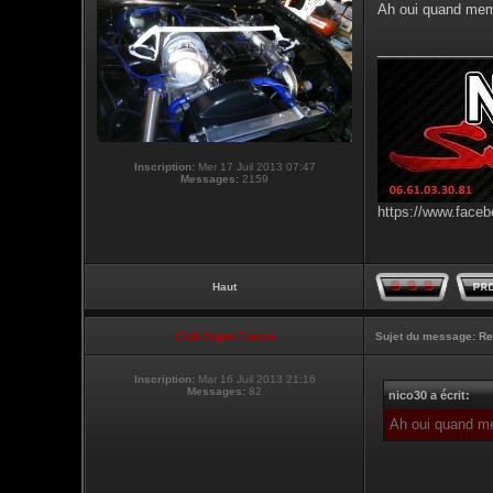
Ah oui quand meme
_______________
Inscription:
Mer 17 Juil 2013 07:47
Messages:
2159
https://www.faceb
Haut
Club Supra France
Sujet du message:
Re
Inscription:
Mar 16 Juil 2013 21:16
Messages:
82
nico30 a écrit:
Ah oui quand me