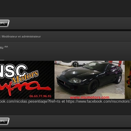
: Modérateur et administrateur
ru ^^
__
ook.com/nicolas.pesentiaqw?fref=ts
et
https://www.facebook.com/nscmotor