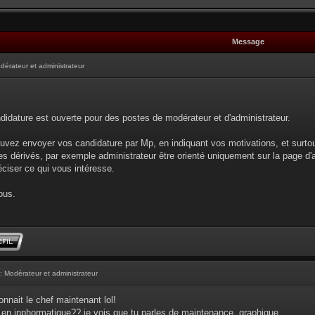
Message
dérateur et administrateur
didature est ouverte pour des postes de modérateur et d'administrateur.
uvez envoyer vos candidature par Mp, en indiquant vos motivations, et surto
s dérivés, par exemple administrateur être orienté uniquement sur la page d'
éciser ce qui vous intéresse.
ous.
: Modérateur et administrateur
nnait le chef maintenant lol!
 en inphormatique?? je vois que tu parles de maintenance, graphique...