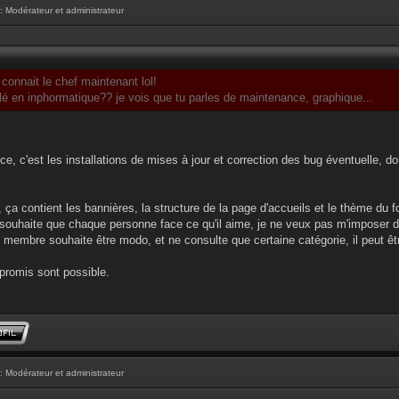
: Modérateur et administrateur
onnait le chef maintenant lol!
lé en inphormatique?? je vois que tu parles de maintenance, graphique...
ce, c'est les installations de mises à jour et correction des bug éventuelle
 ça contient les bannières, la structure de la page d'accueils et le thème du 
e souhaite que chaque personne face ce qu'il aime, je ne veux pas m'imposer 
 membre souhaite être modo, et ne consulte que certaine catégorie, il peut ê
mpromis sont possible.
: Modérateur et administrateur