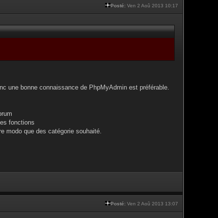
Posté:
Ven 2 Aoû 2013 10:17
, donc une bonne connaissance de PhpMyAdmin est préférable.
forum
des fonctions
tre modo que des catégorie souhaité.
Posté:
Ven 2 Aoû 2013 13:07