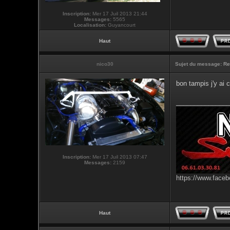
Inscription:
Mer 17 Juil 2013 21:44
Messages:
5565
Localisation:
Guyancourt
Haut
nico30
Sujet du message:
Re
bon tampis j'y ai c
_______________
Inscription:
Mer 17 Juil 2013 07:47
Messages:
2159
https://www.faceb
Haut