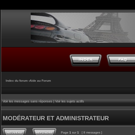
Index du forum
‹
Aide au Forum
Voir les messages sans réponses
|
Voir les sujets actifs
MODÉRATEUR ET ADMINISTRATEUR
Page
1
sur
1
[ 8 messages ]