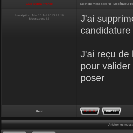
Club Supra France
Sujet du message:
Re: Modérateur et
J'ai supprim
Inscription:
Mar 16 Juil 2013 21:16
Messages:
82
candidature
J'ai reçu de
pour valider 
poser
Haut
Afficher les mess