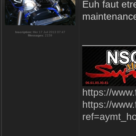
Euh faut etr
maintenance
Inscription:
Mer 17 Juil 2013 07:47
Messages:
2159
_________
https://www
https://www
ref=aymt_h