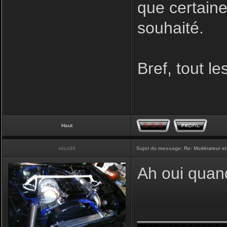
que certaine
souhaité.
Bref, tout l
Haut
nico30
Sujet du message:
Re: Modérateur et
Ah oui quan
_________