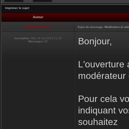
Imprimer le sujet
Auteur
Club Supra France
Sujet du message:
Modérateur et adm
Bonjour,
Inscription:
Mar 16 Juil 2013 21:16
Messages:
82
L'ouverture 
modérateur e
Pour cela v
indiquant vo
souhaitez