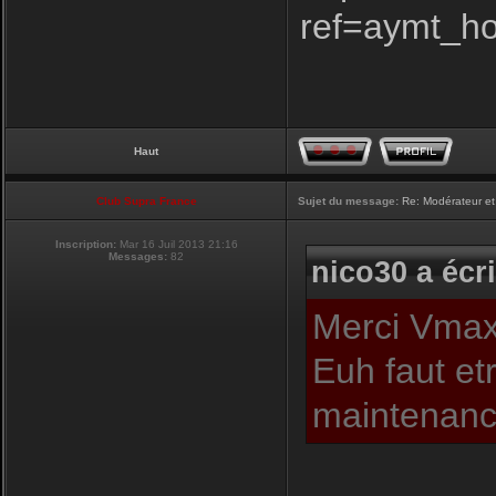
ref=aymt_h
Haut
Club Supra France
Sujet du message:
Re: Modérateur et
Inscription:
Mar 16 Juil 2013 21:16
Messages:
82
nico30 a écri
Merci Vmax,
Euh faut et
maintenance