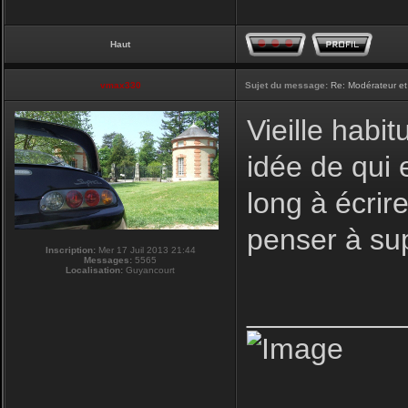
Haut
vmax330
Sujet du message:
Re: Modérateur et
Vieille habi
idée de qui 
long à écrire
penser à su
Inscription:
Mer 17 Juil 2013 21:44
Messages:
5565
Localisation:
Guyancourt
_________