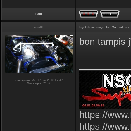
Haut
nico30
Sujet du message:
Re: Modérateur et
bon tampis j'
_________
Inscription:
Mer 17 Juil 2013 07:47
Messages:
2159
https://www
https://www