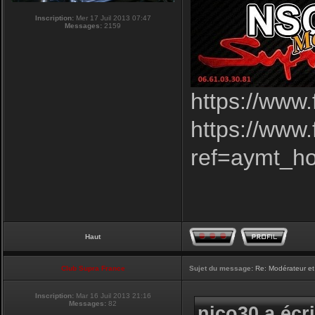
Inscription:
Mer 17 Juil 2013 07:47
Messages:
2159
https://www
https://www
ref=aymt_h
Haut
Club Supra France
Sujet du message:
Re: Modérateur et
Inscription:
Mar 16 Juil 2013 21:16
Messages:
82
nico30 a écri