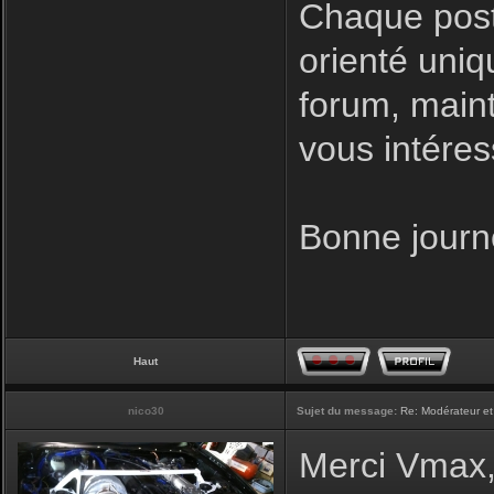
Chaque post
orienté uniq
forum, maint
vous intéres
Bonne journ
Haut
nico30
Sujet du message:
Re: Modérateur et
Merci Vmax, 