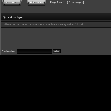
Page
1
sur
1
[ 8 messages ]
Qui est en ligne
Utilisateurs parcourant ce forum: Aucun utilisateur enregistré et 1 invité
Rechercher: