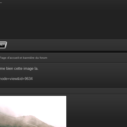
_
Page d'accueil et bannière du forum
aime bien cette image la.
?mode=view&id=9634