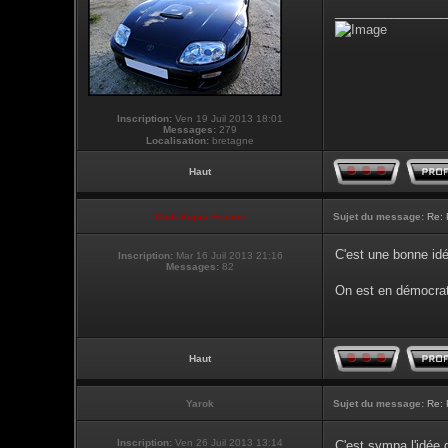
________________
Inscription:
Ven 19 Juil 2013 18:01
Messages:
279
Localisation:
bretagne
Haut
Club Supra France
Sujet du message:
Re: 
C'est une bonne id
Inscription:
Mar 16 Juil 2013 21:16
Messages:
82
On est en démocrat
Haut
Yarok
Sujet du message:
Re: 
Inscription:
Ven 26 Juil 2013 13:14
C'est sympa l'idée