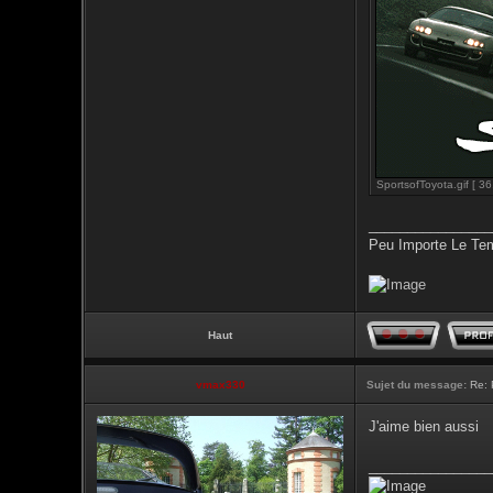
SportsofToyota.gif [ 36
________________
Peu Importe Le Tem
Haut
vmax330
Sujet du message:
Re: 
J'aime bien aussi
________________