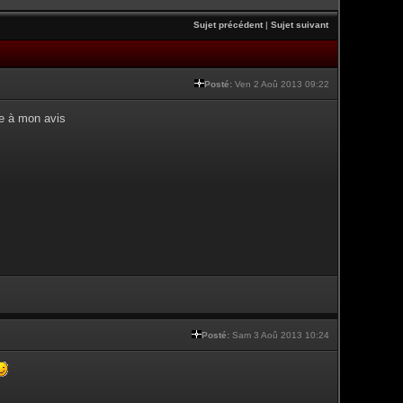
Sujet précédent
|
Sujet suivant
Posté:
Ven 2 Aoû 2013 09:22
re à mon avis
Posté:
Sam 3 Aoû 2013 10:24