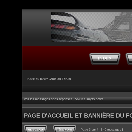
Index du forum
‹
Aide au Forum
Voir les messages sans réponses
|
Voir les sujets actifs
PAGE D'ACCUEIL ET BANNIÈRE DU 
Page
3
sur
4
[ 40 messages ]