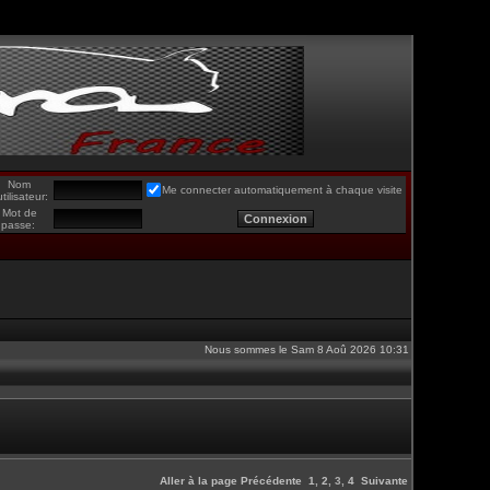
Nom
Me connecter automatiquement à chaque visite
utilisateur:
Mot de
passe:
Nous sommes le Sam 8 Aoû 2026 10:31
Aller à la page
Précédente
1
,
2
,
3
,
4
Suivante