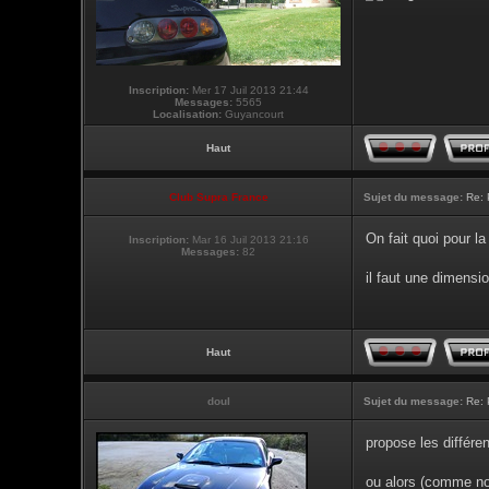
Inscription:
Mer 17 Juil 2013 21:44
Messages:
5565
Localisation:
Guyancourt
Haut
Club Supra France
Sujet du message:
Re: 
On fait quoi pour la
Inscription:
Mar 16 Juil 2013 21:16
Messages:
82
il faut une dimens
Haut
doul
Sujet du message:
Re: 
propose les différe
ou alors (comme not