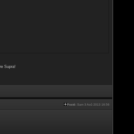
re Supra!
Posté:
Sam 3 Aoû 2013 16:56