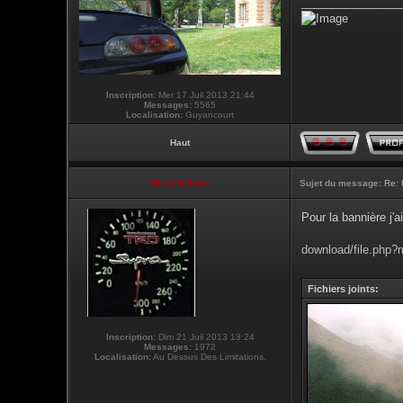
________________
Inscription:
Mer 17 Juil 2013 21:44
Messages:
5565
Localisation:
Guyancourt
Haut
NikoLifeStyle
Sujet du message:
Re: 
Pour la bannière j'
download/file.php
Fichiers joints:
Inscription:
Dim 21 Juil 2013 13:24
Messages:
1972
Localisation:
Au Dessus Des Limitations.