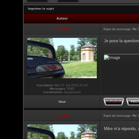
Imprimer le sujet
Auteur
vmax330
Sujet du message:
Re: 
Je pose la question
________________
Inscription:
Mer 17 Juil 2013 21:44
Messages:
5565
Localisation:
Guyancourt
Haut
vmax330
Sujet du message:
Re: 
Mike m'a répondu, a