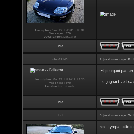
________________
Inscription:
Ven 19 Juil 2013 18:01
Messages:
279
Localisation:
bretagne
Haut
nico22240
Sujet du message:
Re: 
Et pourquoi pas un 
Inscription:
Mer 17 Juil 2013 14:20
Le gagnant voit sa 
Messages:
598
Localisation:
st malo
Haut
doul
Sujet du message:
Re: 
yes sympa cette id