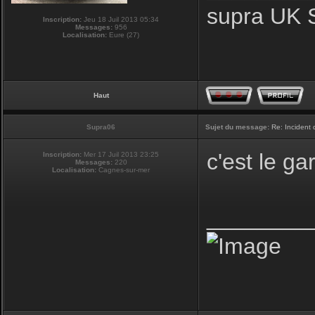
supra UK 
Inscription:
Jeu 18 Juil 2013 05:34
Messages:
956
Localisation:
Eure (27)
Haut
Supra06
Sujet du message:
Re: Incident
c'est le g
Inscription:
Mer 17 Juil 2013 23:25
Messages:
220
Localisation:
Cagnes-sur-mer
________