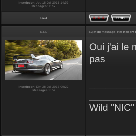
Inscription:
Jeu 18 Juil 2013 14:55
Messages:
1157
Haut
N.I.C
Sujet du message:
Re: Incident
Oui j'ai l
pas
________
Inscription:
Dim 28 Juil 2013 00:22
Messages:
374
________
Wild "NIC"