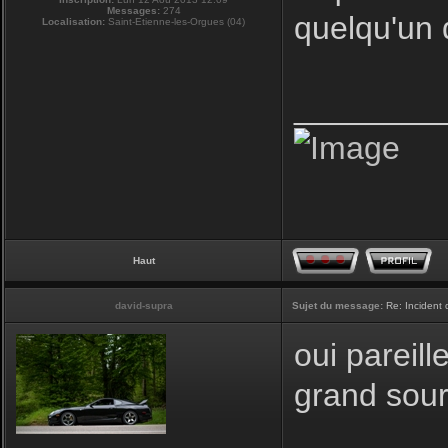
Messages:
274
quelqu'un 
Localisation:
Saint-Etienne-les-Orgues (04)
________
Haut
david-supra
Sujet du message:
Re: Incident
oui pareill
grand sour