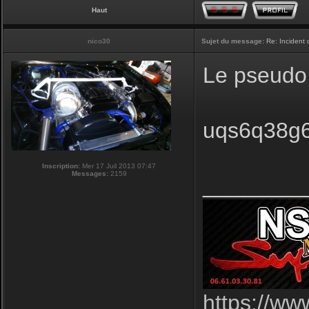
Haut
nico30
Sujet du message:
Re: Incident
Le pseudo 
uqs6q38g6 
Inscription:
Mer 17 Juil 2013 07:47
Messages:
2159
________
https://ww