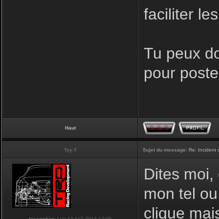
faciliter l
Tu peux do
pour poster
Haut
Toy-T
Sujet du message:
Re: Incident
Dites moi,
mon tel ou
clique mais
Inscription:
Lun 12 Aoû 2013 12:09