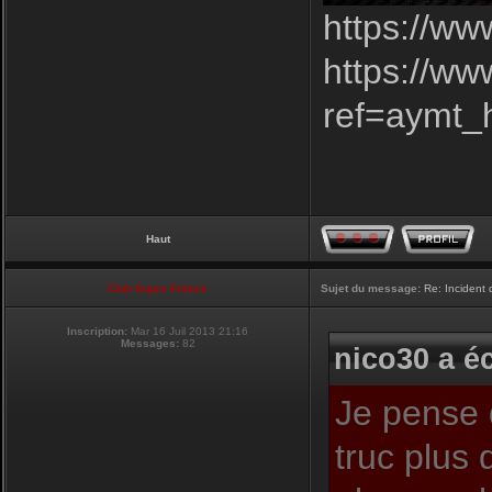
https://ww
https://w
ref=aymt
Haut
Club Supra France
Sujet du message:
Re: Incident
Inscription:
Mar 16 Juil 2013 21:16
Messages:
82
nico30 a éc
Je pense 
truc plus 