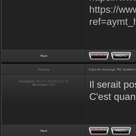
https://w
ref=aymt
Haut
Amaury
Sujet du message:
Re: Incident
Il serait p
Inscription:
Dim 21 Juil 2013 11:47
Messages:
583
C'est quan
Haut