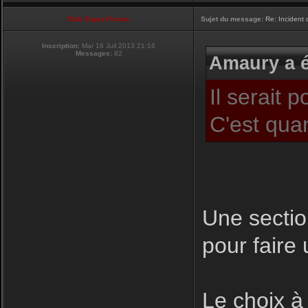
Club Supra France
Sujet du message:
Re: Incident
Inscription:
Mar 16 Juil 2013 21:16
Messages:
82
Amaury a é
Il serait 
C'est qua
Une sectio
pour faire 
Le choix à 