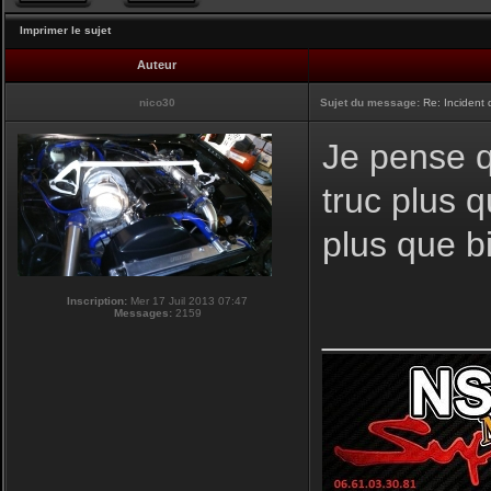
Imprimer le sujet
Auteur
nico30
Sujet du message:
Re: Incident
Je pense q
truc plus q
plus que bi
Inscription:
Mer 17 Juil 2013 07:47
Messages:
2159
________