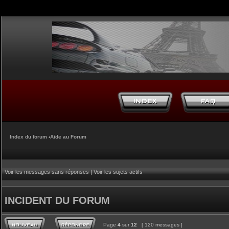
Index du forum
‹
Aide au Forum
Voir les messages sans réponses
|
Voir les sujets actifs
INCIDENT DU FORUM
Page
4
sur
12
[ 120 messages ]