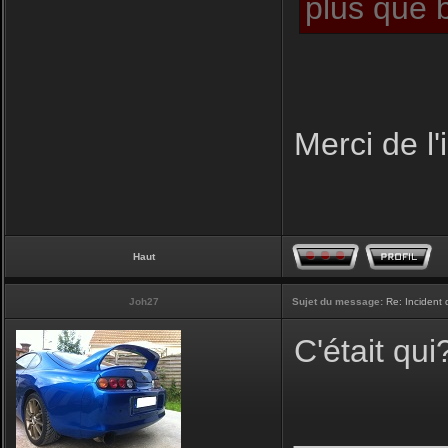
plus que b
Merci de l'
Haut
Joh27
Sujet du message:
Re: Incident
C'était qui
________