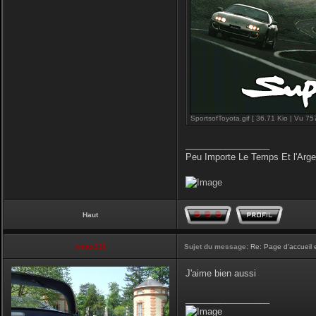
SportsofToyota.gif [ 36.71 Kio | Vu 757
_________________
Peu Importe Le Temps Et l'Arg
Haut
vmax330
Sujet du message:
Re: Page d'accueil 
J'aime bien aussi
_________________