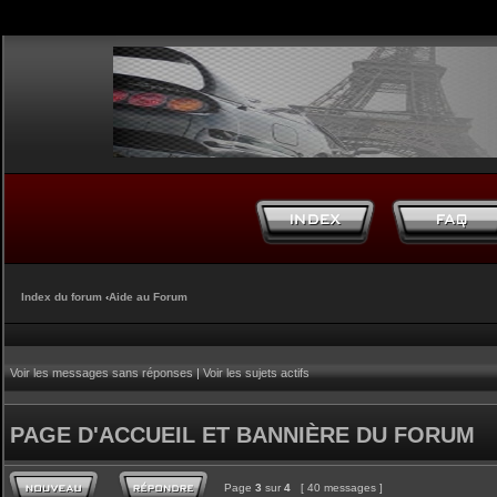
Index du forum
‹
Aide au Forum
Voir les messages sans réponses
|
Voir les sujets actifs
PAGE D'ACCUEIL ET BANNIÈRE DU FORUM
Page
3
sur
4
[ 40 messages ]