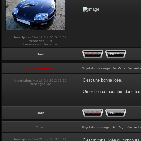
_________________
Inscription:
Ven 19 Juil 2013 18:01
Messages:
279
Localisation:
bretagne
Haut
Club Supra France
Sujet du message:
Re: Page d'accueil 
C'est une bonne idée,
Inscription:
Mar 16 Juil 2013 21:16
Messages:
82
On est en démocratie, donc tou
Haut
Yarok
Sujet du message:
Re: Page d'accueil 
Inscription:
Ven 26 Juil 2013 13:14
C'est sympa l'idée du concours