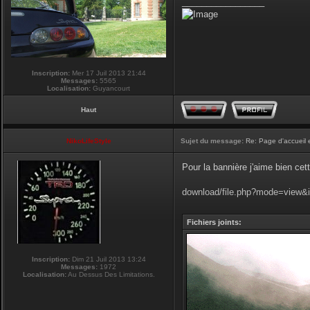
_________________
Inscription:
Mer 17 Juil 2013 21:44
Messages:
5565
Localisation:
Guyancourt
Haut
NikoLifeStyle
Sujet du message:
Re: Page d'accueil 
Pour la bannière j'aime bien cet
download/file.php?mode=view&
Fichiers joints:
Inscription:
Dim 21 Juil 2013 13:24
Messages:
1972
Localisation:
Au Dessus Des Limitations.