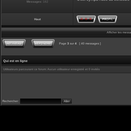
Messages:
162
Haut
Afficher les mess
Page
3
sur
4
[ 40 messages ]
Qui est en ligne
Utilisateurs parcourant ce forum: Aucun utilisateur enregistré et 0 invités
Rechercher: