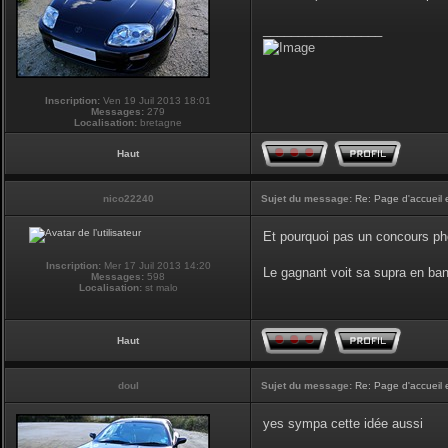
_________________
Inscription:
Ven 19 Juil 2013 18:01
Messages:
279
Localisation:
bretagne
Haut
nico22240
Sujet du message:
Re: Page d'accueil 
Et pourquoi pas un concours phot
Inscription:
Mer 17 Juil 2013 14:20
Le gagnant voit sa supra en ban
Messages:
598
Localisation:
st malo
Haut
doul
Sujet du message:
Re: Page d'accueil 
yes sympa cette idée aussi