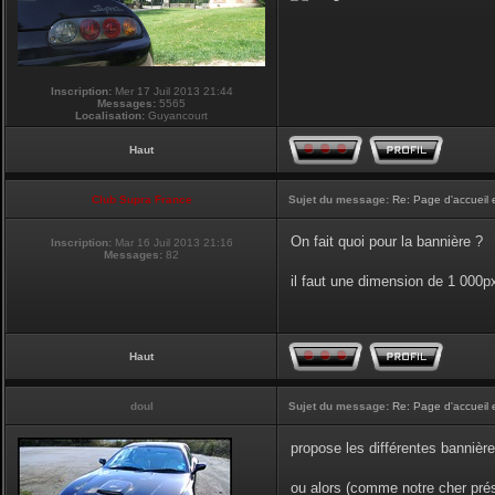
Inscription:
Mer 17 Juil 2013 21:44
Messages:
5565
Localisation:
Guyancourt
Haut
Club Supra France
Sujet du message:
Re: Page d'accueil 
On fait quoi pour la bannière ?
Inscription:
Mar 16 Juil 2013 21:16
Messages:
82
il faut une dimension de 1 000
Haut
doul
Sujet du message:
Re: Page d'accueil 
propose les différentes bannière
ou alors (comme notre cher prési