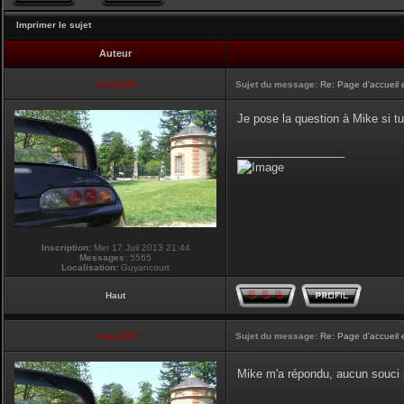
Imprimer le sujet
Auteur
vmax330
Sujet du message:
Re: Page d'accueil 
Je pose la question à Mike si tu
_________________
Inscription:
Mer 17 Juil 2013 21:44
Messages:
5565
Localisation:
Guyancourt
Haut
vmax330
Sujet du message:
Re: Page d'accueil 
Mike m'a répondu, aucun souci p