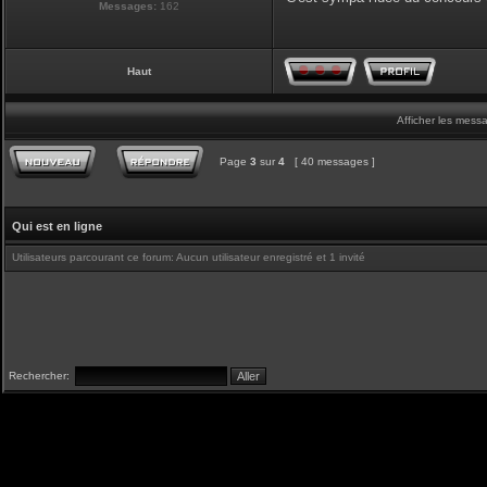
Messages:
162
Haut
Afficher les mess
Page
3
sur
4
[ 40 messages ]
Qui est en ligne
Utilisateurs parcourant ce forum: Aucun utilisateur enregistré et 1 invité
Rechercher: