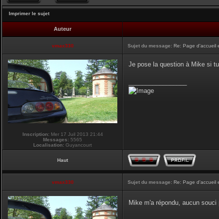
Imprimer le sujet
Auteur
vmax330
Sujet du message:
Re: Page d'accueil 
Je pose la question à Mike si tu
_________________
Inscription:
Mer 17 Juil 2013 21:44
Messages:
5565
Localisation:
Guyancourt
Haut
vmax330
Sujet du message:
Re: Page d'accueil 
Mike m'a répondu, aucun souci p