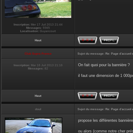
Inscription:
Mer 17 Juil 2013 21:44
Messages:
5565
Localisation:
Guyancourt
Haut
Club Supra France
Sujet du message:
Re: Page d'accueil 
On fait quoi pour la bannière ?
Inscription:
Mar 16 Juil 2013 21:16
Messages:
82
il faut une dimension de 1 000
Haut
doul
Sujet du message:
Re: Page d'accueil 
propose les différentes bannière
ou alors (comme notre cher prési