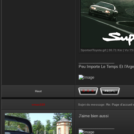
SportsofToyota.gif [ 36.71 Kio | Vu 757
_________________
Peu Importe Le Temps Et l'Arg
Haut
vmax330
Sujet du message:
Re: Page d'accueil 
J'aime bien aussi
_________________