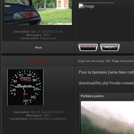
_________________
Inscription:
Mer 17 Juil 2013 21:44
Messages:
5565
Localisation:
Guyancourt
Haut
NikoLifeStyle
Sujet du message:
Re: Page d'accueil 
Pour la bannière j'aime bien cet
download/file.php?mode=view&
Fichiers joints:
Inscription:
Dim 21 Juil 2013 13:24
Messages:
1972
Localisation:
Au Dessus Des Limitations.