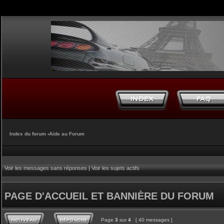
Index du forum
‹
Aide au Forum
Voir les messages sans réponses
|
Voir les sujets actifs
PAGE D'ACCUEIL ET BANNIÈRE DU FORUM
Page
3
sur
4
[ 40 messages ]