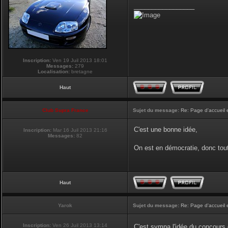
_________________
Inscription:
Ven 19 Juil 2013 18:01
Messages:
279
Localisation:
bretagne
Haut
Club Supra France
Sujet du message:
Re: Page d'accueil 
C'est une bonne idée,
Inscription:
Mar 16 Juil 2013 21:16
Messages:
82
On est en démocratie, donc tou
Haut
Yarok
Sujet du message:
Re: Page d'accueil 
Inscription:
Ven 26 Juil 2013 13:14
C'est sympa l'idée du concours