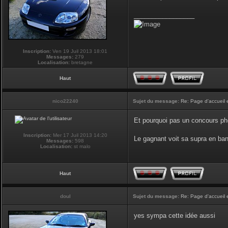
_________________
Inscription:
Ven 19 Juil 2013 18:01
Messages:
279
Localisation:
bretagne
Haut
nico22240
Sujet du message:
Re: Page d'accueil 
Et pourquoi pas un concours phot
Inscription:
Mer 17 Juil 2013 14:20
Le gagnant voit sa supra en ban
Messages:
598
Localisation:
st malo
Haut
doul
Sujet du message:
Re: Page d'accueil 
yes sympa cette idée aussi