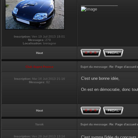
_________________
Inscription:
Ven 19 Juil 2013 18:01
Messages:
279
Localisation:
bretagne
Haut
Club Supra France
Sujet du message:
Re: Page d'accueil 
C'est une bonne idée,
Inscription:
Mar 16 Juil 2013 21:16
Messages:
82
On est en démocratie, donc tou
Haut
Yarok
Sujet du message:
Re: Page d'accueil 
Inscription:
Ven 26 Juil 2013 13:14
C'est sympa l'idée du concours