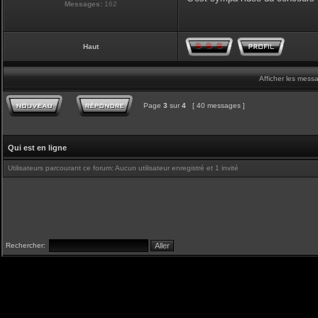
Messages:
162
Haut
Afficher les mess
Page
3
sur
4
[ 40 messages ]
Qui est en ligne
Utilisateurs parcourant ce forum: Aucun utilisateur enregistré et 1 invité
Rechercher: