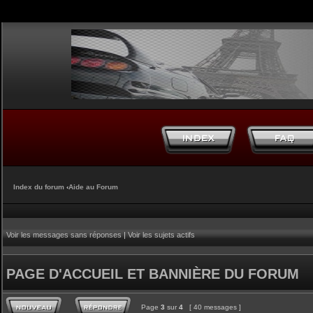
Index du forum
‹
Aide au Forum
Voir les messages sans réponses
|
Voir les sujets actifs
PAGE D'ACCUEIL ET BANNIÈRE DU FORUM
Page
3
sur
4
[ 40 messages ]