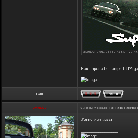
SportsofToyota.gif [ 36.71 Kio | Vu 757
_________________
Peu Importe Le Temps Et l'Arg
Haut
vmax330
Sujet du message:
Re: Page d'accueil 
J'aime bien aussi
_________________