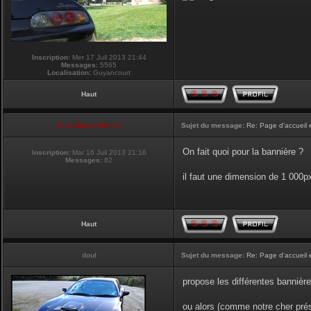
Inscription:
Mer 17 Juil 2013 21:44
Messages:
5565
Localisation:
Guyancourt
Haut
Club Supra France
Sujet du message:
Re: Page d'accueil 
On fait quoi pour la bannière ?
Inscription:
Mar 16 Juil 2013 21:16
Messages:
82
il faut une dimension de 1 000
Haut
doul
Sujet du message:
Re: Page d'accueil 
propose les différentes bannière
ou alors (comme notre cher prési