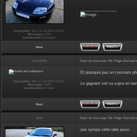
_________________
Inscription:
Ven 19 Juil 2013 18:01
Messages:
279
Localisation:
bretagne
Haut
nico22240
Sujet du message:
Re: Page d'accueil 
Et pourquoi pas un concours phot
Inscription:
Mer 17 Juil 2013 14:20
Le gagnant voit sa supra en ban
Messages:
598
Localisation:
st malo
Haut
doul
Sujet du message:
Re: Page d'accueil 
yes sympa cette idée aussi