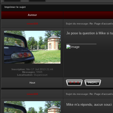
Imprimer le sujet
Auteur
vmax330
Sujet du message:
Re: Page d'accueil 
Je pose la question à Mike si tu
_________________
Inscription:
Mer 17 Juil 2013 21:44
Messages:
5565
Localisation:
Guyancourt
Haut
vmax330
Sujet du message:
Re: Page d'accueil 
Mike m'a répondu, aucun souci p