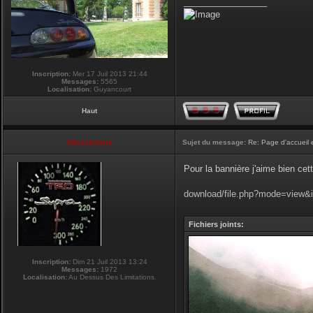
_________________
Inscription:
Mer 17 Juil 2013 21:44
Messages:
5565
Localisation:
Guyancourt
Haut
NikoLifeStyle
Sujet du message:
Re: Page d'accueil 
Pour la bannière j'aime bien cet
download/file.php?mode=view&
Fichiers joints:
Inscription:
Dim 21 Juil 2013 13:24
Messages:
1972
Localisation:
Au Dessus Des Limitations.