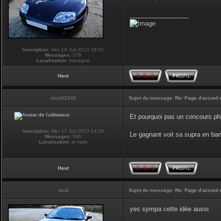
_________________
Inscription:
Ven 19 Juil 2013 18:01
Messages:
279
Localisation:
bretagne
Haut
nico22240
Sujet du message:
Re: Page d'accueil 
Et pourquoi pas un concours phot
Inscription:
Mer 17 Juil 2013 14:20
Le gagnant voit sa supra en ban
Messages:
598
Localisation:
st malo
Haut
doul
Sujet du message:
Re: Page d'accueil 
yes sympa cette idée aussi