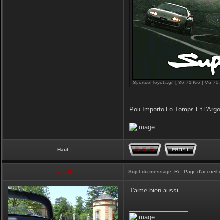
SportsofToyota.gif [ 36.71 Kio | Vu 757
_________________
Peu Importe Le Temps Et l'Arg
Haut
vmax330
Sujet du message:
Re: Page d'accueil 
J'aime bien aussi
_________________