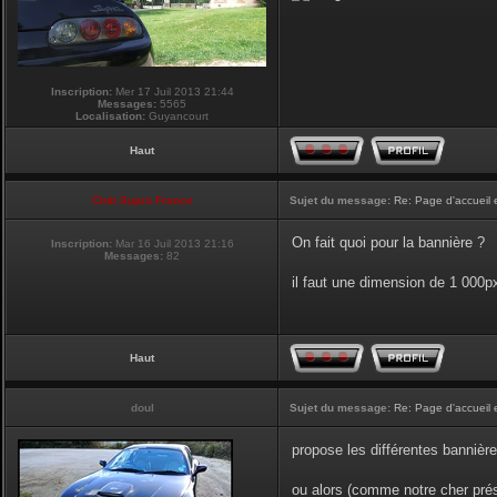
Inscription:
Mer 17 Juil 2013 21:44
Messages:
5565
Localisation:
Guyancourt
Haut
Club Supra France
Sujet du message:
Re: Page d'accueil 
On fait quoi pour la bannière ?
Inscription:
Mar 16 Juil 2013 21:16
Messages:
82
il faut une dimension de 1 000
Haut
doul
Sujet du message:
Re: Page d'accueil 
propose les différentes bannière
ou alors (comme notre cher prési