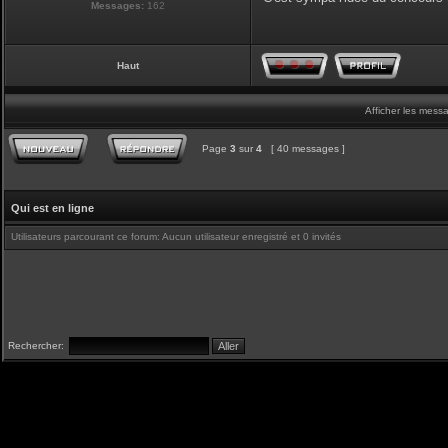
Messages:
162
Haut
Afficher les mess
Page
3
sur
4
[ 40 messages ]
Qui est en ligne
Utilisateurs parcourant ce forum: Aucun utilisateur enregistré et 0 invités
Rechercher: