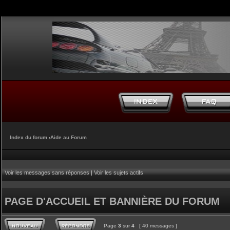
Index du forum
‹
Aide au Forum
Voir les messages sans réponses
|
Voir les sujets actifs
PAGE D'ACCUEIL ET BANNIÈRE DU FORUM
Page
3
sur
4
[ 40 messages ]