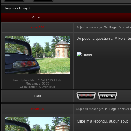
Imprimer le sujet
Auteur
vmax330
Sujet du message:
Re: Page d'accueil 
Je pose la question à Mike si tu
_________________
Inscription:
Mer 17 Juil 2013 21:44
Messages:
5565
Localisation:
Guyancourt
Haut
vmax330
Sujet du message:
Re: Page d'accueil 
Mike m'a répondu, aucun souci p