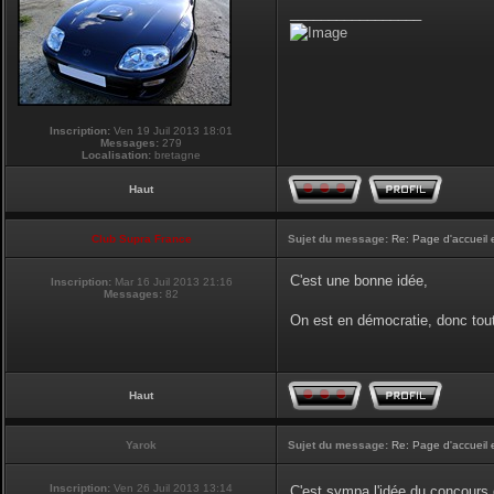
_________________
Inscription:
Ven 19 Juil 2013 18:01
Messages:
279
Localisation:
bretagne
Haut
Club Supra France
Sujet du message:
Re: Page d'accueil 
C'est une bonne idée,
Inscription:
Mar 16 Juil 2013 21:16
Messages:
82
On est en démocratie, donc tou
Haut
Yarok
Sujet du message:
Re: Page d'accueil 
Inscription:
Ven 26 Juil 2013 13:14
C'est sympa l'idée du concours