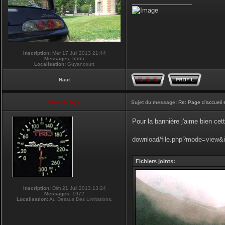
_________________
Inscription:
Mer 17 Juil 2013 21:44
Messages:
5565
Localisation:
Guyancourt
Haut
NikoLifeStyle
Sujet du message:
Re: Page d'accueil 
Pour la bannière j'aime bien cet
download/file.php?mode=view&
Fichiers joints:
Inscription:
Dim 21 Juil 2013 13:24
Messages:
1972
Localisation:
Au Dessus Des Limitations.