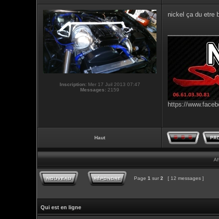
nickel ça du etre 
_______________
Inscription:
Mer 17 Juil 2013 07:47
Messages:
2159
https://www.faceb
Haut
Af
Page
1
sur
2
[ 12 messages ]
Qui est en ligne