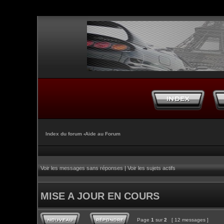
Index du forum
‹
Aide au Forum
Voir les messages sans réponses
|
Voir les sujets actifs
MISE A JOUR EN COURS
Page
1
sur
2
[ 12 messages ]