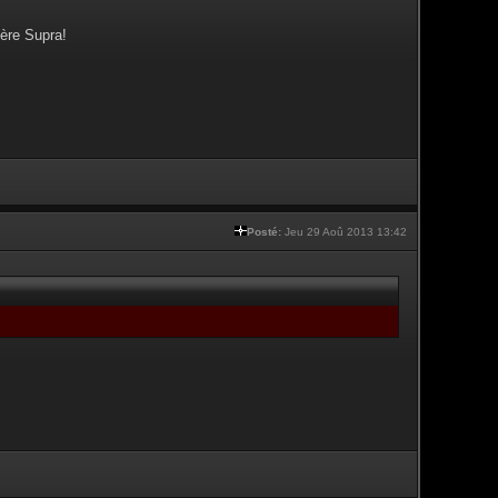
ère Supra!
Posté:
Jeu 29 Aoû 2013 13:42