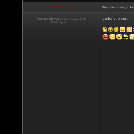
Club Supra France
Sujet du message:
Re
ca fonctionne :
Inscription:
Mar 16 Juil 2013 21:16
Messages:
82