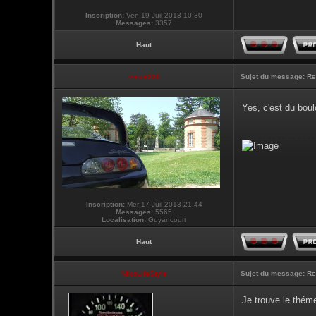
Inscription:
Ven 19 Juil 2013 10:30
Messages:
3357
Haut
vmax330
Sujet du message:
Re
Yes, c'est du boul
_______________
Inscription:
Mer 17 Juil 2013 21:44
Messages:
5565
Localisation:
Guyancourt
Haut
NikoLifeStyle
Sujet du message:
Re
Je trouve le théme