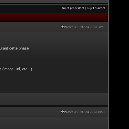
Sujet précédent
|
Sujet suivant
Posté:
Jeu 29 Aoû 2013 08:59
urant cette phase
(image, url, etc...)
Posté:
Jeu 29 Aoû 2013 10:33