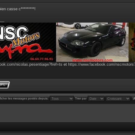
bien casse c*********!
__
ook.com/nicolas.pesentiaqw?fref=ts
et
https://www.facebook.com/nscmotor
ficher les messages postés depuis:
Trier par