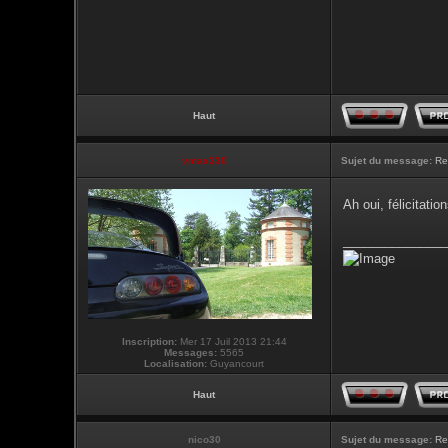
Haut
vmax330
Sujet du message:
Re
Ah oui, félicitati
_______________
Inscription:
Mer 17 Juil 2013 21:44
Messages:
5565
Localisation:
Guyancourt
Haut
nico30
Sujet du message:
Re