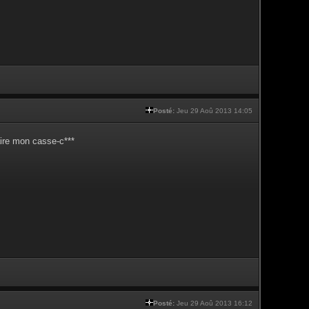
Posté:
Jeu 29 Aoû 2013 14:05
aire mon casse-c***
Posté:
Jeu 29 Aoû 2013 16:12