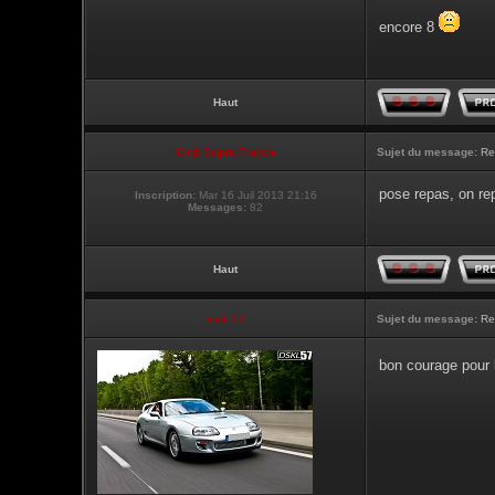
encore 8
Haut
Club Supra France
Sujet du message:
Re
pose repas, on re
Inscription:
Mar 16 Juil 2013 21:16
Messages:
82
Haut
touti-17
Sujet du message:
Re
bon courage pour 