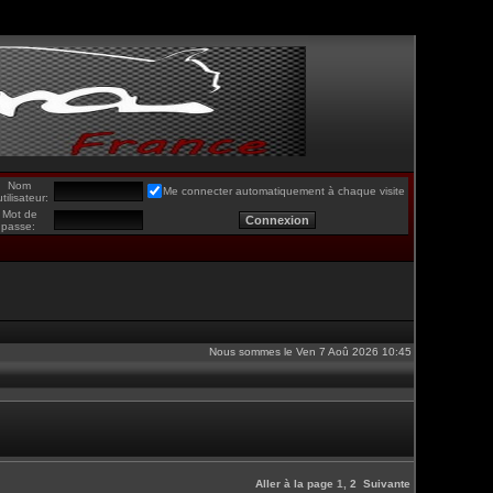
Nom
Me connecter automatiquement à chaque visite
utilisateur:
Mot de
passe:
Nous sommes le Ven 7 Aoû 2026 10:45
Aller à la page
1
,
2
Suivante