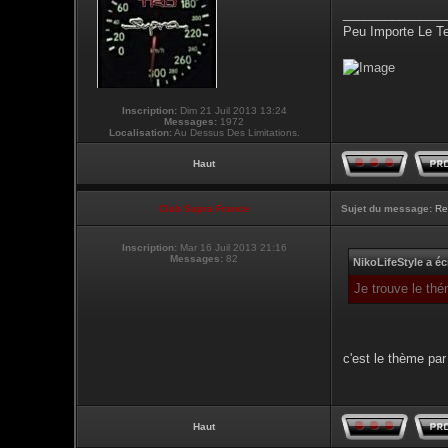
_______________
Peu Importe Le T
Inscription:
Dim 21 Juil 2013 13:24
Messages:
1972
Localisation:
Au Dessus Des Limitations.
Haut
Club Supra France
Sujet du message:
Re
Inscription:
Mar 16 Juil 2013 21:16
Messages:
82
NikoLifeStyle a écr
Je trouve le thé
c'est le thème par 
Haut