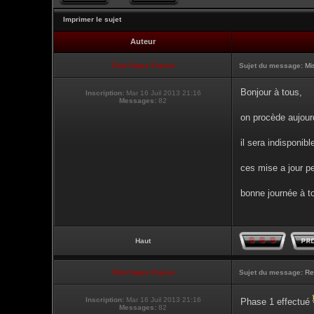
Imprimer le sujet
Auteur
Club Supra France
Sujet du message:
Mi
Bonjour à tous,
Inscription:
Mar 16 Juil 2013 21:16
Messages:
82
on procède aujour
il sera indisponibl
ces mise a jour pe
bonne journée à t
Haut
Club Supra France
Sujet du message:
Re
Inscription:
Mar 16 Juil 2013 21:16
Phase 1 effectué
Messages:
82